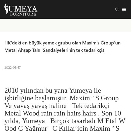
HK'deki en büyük yemek grubu olan Maxim's Group'un 
Metal Ahşap Tahıl Sandalyelerinin tek tedarikçisi
2022-05-17
2010 yılından bu yana Yumeya ile
işbirliğine başlamıştır.
Maxim
’
S Group
Ve yavaş yavaş haline
Tek tedarikçi
Metal Wood rain rain hairs hairs
. Son 10
yılda,
Yumeya
Birçok tasarladı
M
Etal
W
Ood
G
Yağmur
C
Kıllar için
Maxim
’
S