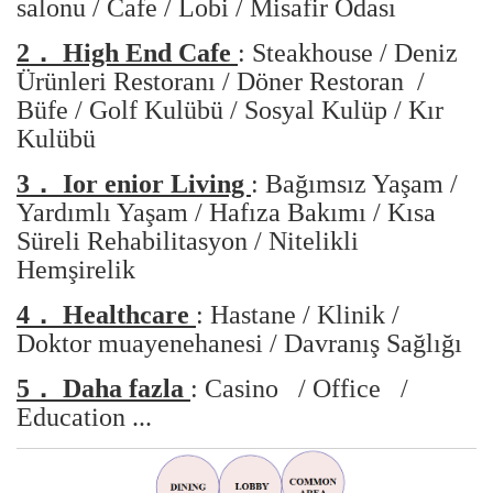
salonu / Cafe / Lobi / Misafir Odası
2．
High End Cafe
: Steakhouse / Deniz
Ürünleri Restoranı / Döner Restoran /
Büfe / Golf Kulübü / Sosyal Kulüp / Kır
Kulübü
3．
Ior enior Living
:
Bağımsız Yaşam /
Yardımlı Yaşam / Hafıza Bakımı / Kısa
Süreli Rehabilitasyon / Nitelikli
Hemşirelik
4．
Healthcare
: Hastane / Klinik /
Doktor muayenehanesi / Davranış Sağlığı
5．
Daha fazla
: Casino
/
Office
/
Education
...