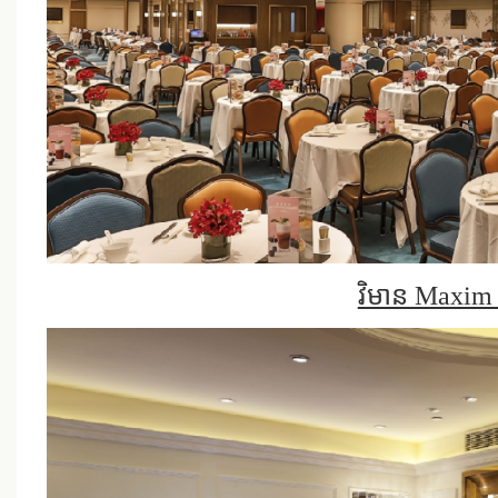
វិមាន Maxim