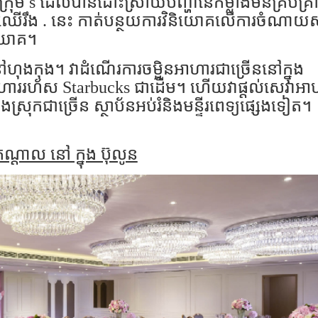
ក្រុម s
ដែលបានដោះស្រាយបញ្ហានៃកម្លាំងមិនគ្រប់គ្រា
អីឈើរឹង
. នេះ
កាត់បន្ថយការវិនិយោគលើការចំណាយស
និយោគ។
នៅហុងកុង។ វាដំណើរការចម្អិនអាហារជាច្រើននៅក្នុង
ហាររហ័ស Starbucks ជាដើម។ ហើយ​វា​ផ្តល់​សេវា​អាហ
​ស្រុក​ជា​ច្រើន​ ស្ថាប័ន​អប់រំ​និង​មន្ទីរពេទ្យ​ផ្សេង​ទៀត​។
 កណ្ដាល នៅ ក្នុង ប៊ុលូន