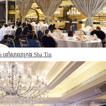
m នៅសាលាក្រុង Sha Tin