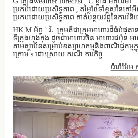
G
ភ្លៀងweather forecast
C
ខ្លាំង
អតិបរមា
’
ប្រកបដោយប្រសិទ្ធភាព
,
តម្លៃថែទាំខ្ពស់នៃកៅ
ប្រកបដោយប្រសិទ្ធភាព
កាត់បន្ថយវដ្តនៃការវិ
HK M
អ័ព្វ
’
វិ.
ក្រុមគឺជាក្រុមអាហារដ៏ធំបំផុត
ទីក្រុងហុងកុង ដូចជាអាហារចិន អាហារជប៉ុន អា
តាម​ស្ថាប័ន​សម្រាប់​ឧស្សាហកម្ម​និង​ពាណិជ្ជកម្ម​ក្នុង
ក្រោម s
ដោះស្រាយ ករណី ភារកិច្ច
ប៉ារ៉ាម៉ែម