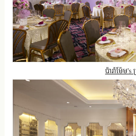
ប៉ារ៉ាម៉ែម's 