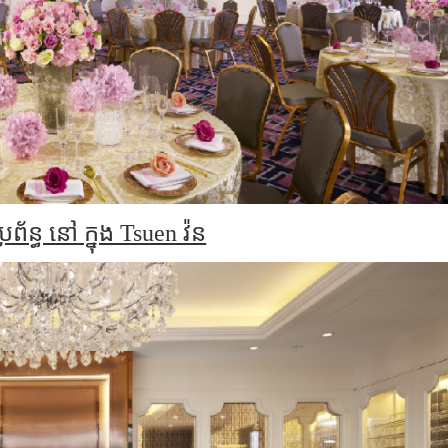
ប្រព័ន្ធ នៅ ក្នុង Tsuen វ៉ន