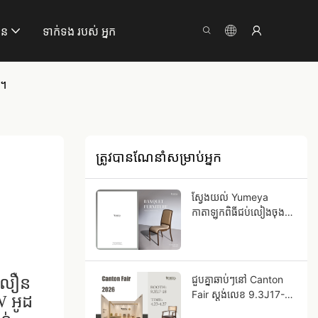
ាន
ទាក់ទង របស់ អ្នក
ង។
ត្រូវបានណែនាំសម្រាប់អ្នក
ស្វែងយល់ Yumeya
កាតាឡុកពិធីជប់លៀងចុង
ក្រោយបំផុត!
ជួបគ្នាឆាប់ៗនៅ Canton
 លឿន
Fair ស្តង់លេខ 9.3J17-
W
អូដ
18!