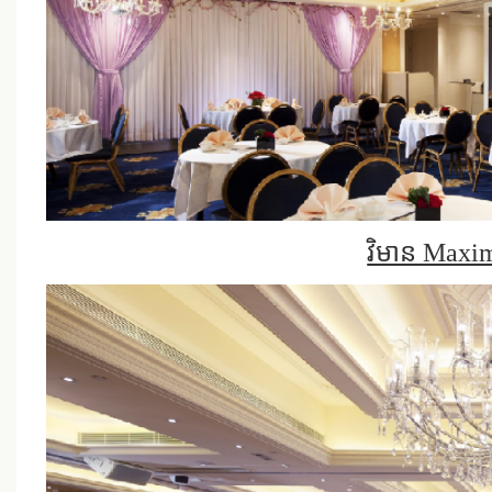
វិមាន Maxi