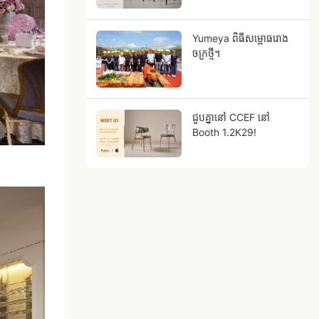
Yumeya ពិធីសម្ពោធរោង
ចក្រថ្មី។
ជួបគ្នានៅ CCEF នៅ
Booth 1.2K29!