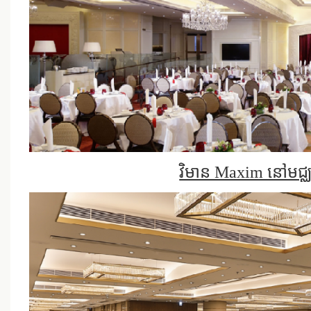
វិមាន Maxim នៅមជ