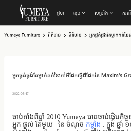
ផ្ទហ
លុប
សម្រាំង
ករណ
Yumeya Furniture
ព័ត៌មាន
ព័ត៌មាន
អ្នកផ្គត់ផ្គង់តែម្នាក់
អ្នកផ្គត់ផ្គង់តែម្នាក់គត់នៃកៅអីដែកធ្វើពីដែកនៃ Maxim'
2022-05-17
ចាប់តាំងពីឆ្នាំ 2010 Yumeya បានចាប់ផ្តើមកិច
អ្នក ផ្ដល់ តែមួយ
នៃ ចំណុច
កម្លាំង
. ក្នុង ឆ្នាំ 