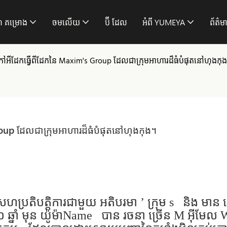
ី គម្រោង
ចមលើយ
ប៊ី ដែល
អំពី YUMEYA
ព័ត៌ម
គត់នៃកៅអីដែកធ្វើពីដែកនៃ Maxim's Group ដែលជាក្រុមអាហារដ៏ធំបំផុតនៅហុងកុ
s Group ដែលជាក្រុមអាហារដ៏ធំបំផុតនៅហុងកុង។
្ចសហប្រតិបត្តិការជាមួយ
អតិបរមា
’
ក្រុម s
និង មាន
១០ ឆ្នាំ មុន
យ៉ូម៉ាName
បាន រចនា ច្រើន
M
អ៊ីមែល