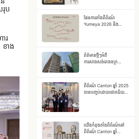
ន់
រុប
ផែនការតាំងពិព័រណ៍
Yumeya 2026 និង
ទិសដៅអភិវឌ្ឍន៍
ារ​
ខាង
ព័ត៌មានថ្មីៗអំពី
ការសាងសង់រោងចក្រ
Yumeya ថ្មី
ពិព័រណ៍ Canton ឆ្នាំ 2025
បានបញ្ចប់ដោយជោគជ័យ
ហើយ។
យើងកំពុងតាំងពិព័រណ៍នៅ
ពិព័រណ៍ Canton ឆ្នាំ
2025!