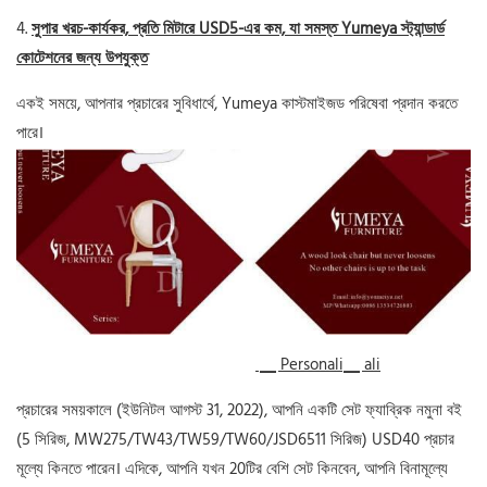
4.
সুপার খরচ-কার্যকর, প্রতি মিটারে USD5-এর কম, যা সমস্ত Yumeya স্ট্যান্ডার্ড
কোটেশনের জন্য উপযুক্ত
একই সময়ে, আপনার প্রচারের সুবিধার্থে, Yumeya কাস্টমাইজড পরিষেবা প্রদান করতে
পারে।
▁ Personali▁ ali
প্রচারের সময়কালে (ইউনিটল আগস্ট 31, 2022), আপনি একটি সেট ফ্যাব্রিক নমুনা বই
(5 সিরিজ, MW275/TW43/TW59/TW60/JSD6511 সিরিজ) USD40 প্রচার
মূল্যে কিনতে পারেন। এদিকে, আপনি যখন 20টির বেশি সেট কিনবেন, আপনি বিনামূল্যে