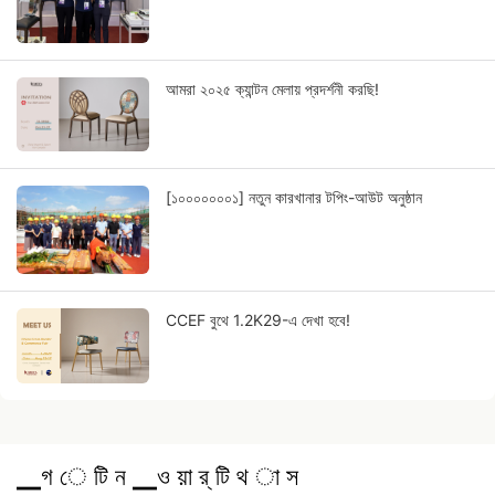
আমরা ২০২৫ ক্যান্টন মেলায় প্রদর্শনী করছি!
[১০০০০০০০১] নতুন কারখানার টপিং-আউট অনুষ্ঠান
CCEF বুথে 1.2K29-এ দেখা হবে!
▁গ ে টি ন ▁ও য়া র্ টি থ া স