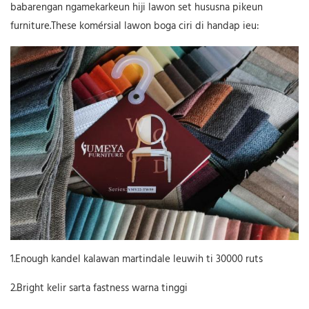
babarengan ngamekarkeun hiji lawon set hususna pikeun
furniture.These komérsial lawon boga ciri di handap ieu:
1.Enough kandel kalawan martindale leuwih ti 30000 ruts
2.Bright kelir sarta fastness warna tinggi