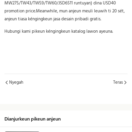
MW275/TW43/TW59/TW60/JSD6511 runtuyan) dina USD40
promotion price.Meanwhile, mun anjeun meuli leuwih ti 20 sét,
anjeun tiasa kéngingkeun jasa desain pribadi gratis.
Hubungi kami pikeun kéngingkeun katalog lawon ayeuna.
Nyegah
Teras
Dianjurkeun pikeun anjeun