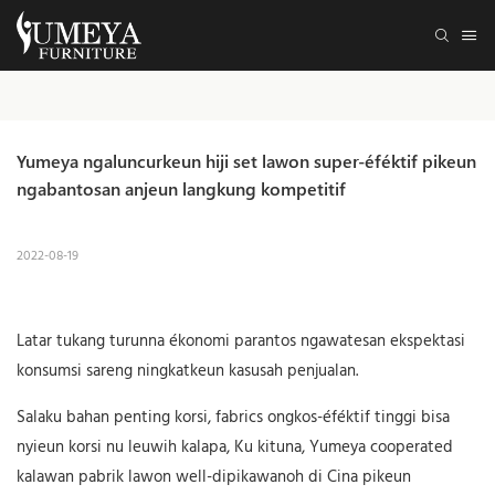
Yumeya ngaluncurkeun hiji set lawon super-éféktif pikeun 
ngabantosan anjeun langkung kompetitif
2022-08-19
Latar tukang turunna ékonomi parantos ngawatesan ekspektasi
konsumsi sareng ningkatkeun kasusah penjualan.
Salaku bahan penting korsi, fabrics ongkos-éféktif tinggi bisa
nyieun korsi nu leuwih kalapa, Ku kituna, Yumeya cooperated
kalawan pabrik lawon well-dipikawanoh di Cina pikeun