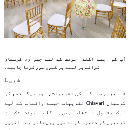
آپ کو اپنے اگلے ایونٹ کے لیے چیواری کرسیاں
کرائے پر لینے پر کیوں غور کرنا چاہیے۔
1. ▁ ٹ و
شادیوں، سالگرہ کی تقریبات، اور دیگر قسم کی
تقریبات جیسے واقعات کے لیے Chiavari کرسیاں
ایک مقبول انتخاب ہیں۔
اگلے ایونٹ تک ان
کرسیوں کو ذخیرہ کرنے میں پریشانی ہے۔ انہیں