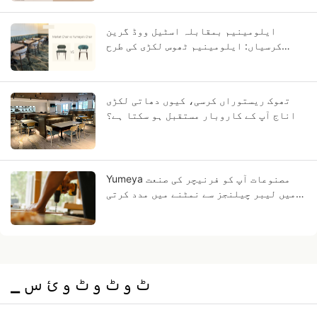
ایلومینیم بمقابلہ اسٹیل ووڈ گرین
کرسیاں: ایلومینیم ٹھوس لکڑی کی طرح
کیوں لگتا ہے؟
تھوک ریستوراں کرسی، کیوں دھاتی لکڑی
اناج آپ کے کاروبار مستقبل ہو سکتا ہے؟
Yumeya مصنوعات آپ کو فرنیچر کی صنعت
میں لیبر چیلنجز سے نمٹنے میں مدد کرتی
ہیں
▁ ٹ و ٹ و ٹ و ئ س