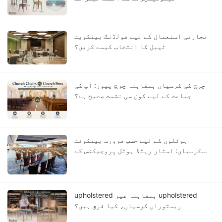
تجارتی استعمال کے لیے فولڈنگ بینکویٹ
ٹیبل کا انتخاب کیسے کریں؟
چرچ کی کرسیاں بمقابلہ چرچ پیوز: آپ کی
جماعت کے لیے کون سی نشست صحیح ہے؟
ہوٹلوں کے لیے حسب ضرورت بینکوئٹ
کرسیاں: اسٹار ریٹڈ ہوٹل پروجیکٹس کے
لیے OEM گائیڈ
upholstered بمقابلہ غیر upholstered
ریستوراں کرسیاں، کیا فرق ہیں؟