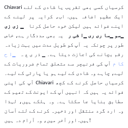
Chiavari کرسیاں کسی بھی تقریب یا شادی کے لئے
ایک عظیم اضافہ ہیں. اب، کرایہ پر لینے کے
اپنے فوائد ہیں لیکن خود حاصل کرنا
▁ زی زی
▁سو ▁سا ری ری ▁ا شی ر
یہ بھی مددگار ہے، خاص
طور پر چونکہ یہ آپ کو طویل مدت میں بہت زیادہ
رقم بچانے کی اجازت دیتا ہے۔ ▁ ذر ی ع ہ
▁ا ح
کا م
آپ کی فرنیچر سے متعلق تمام ضروریات کے
لیے، چاہے وہ شادی کے لیے ہو یا پارٹی کے لیے۔
آپ کی اپنی Chiavari کرسیاں حاصل کرنے کے کچھ
فوائد یہ ہیں کہ انہیں آپ کے ایونٹ کے تھیم کے
مطابق بنایا جا سکتا ہے۔ وہ ہلکے ہیں، لہذا
وہ ارد گرد منتقل اور ذخیرہ کرنے کے لئے آسان
ہیں. اور آخر میں، وہ آرام دہ ہیں!