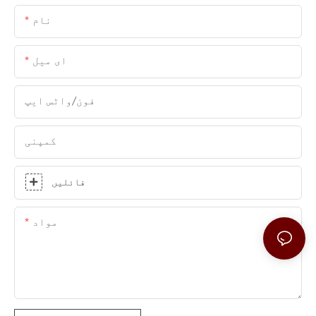
نام
ای میل
فون/واٹس ایپ
کمپنی
فائلیں
مواد