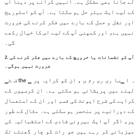
لے جانا بھی مشکل ہے۔ انہیں کرائے پر دینا آپ
کے لیے ایک بہتر حل ہو سکتا ہے۔ آپ کو اسٹوریج
اور نقل و حمل کے بارے میں فکر کرنے کی ضرورت
نہیں ہے، اور کمپنی آپ کے لیے اس کا خیال رکھے
گی۔
2. آپ کو نقصانات یا خروںچ کے بارے میں فکر کرنے کی
ضرورت نہیں ہوگی۔
▁ف ٹ the ▁ ہ ا
▁سا ری ری رم ی
، ان کو کرایہ پر
لینے میں پریشانی ہو سکتی ہے۔
ان کرسیوں کے
کرایے کی شرح ایونٹ کی قسم اور ان کے استعمال
کے دورانیے پر منحصر ہو سکتی ہے۔ مثال کے طور
پر، اگر آپ ایک بیرونی شادی کے استقبالیہ کی
میزبانی کر رہے ہیں جو رات کو چار گھنٹے تک