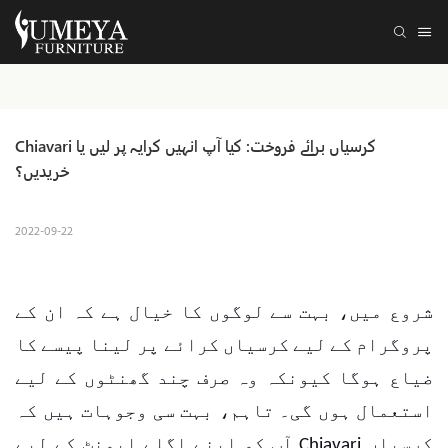
Chiavari کرسیاں برائے فروخت: کیا آپ انہیں کرایہ پر لیں یا 
خریدیں؟
2022-09-22
شروع میں، بہت سے لوگوں کا خیال ہے کہ ان کے
پروگرام کے لیے کرسیاں کرائے پر لینا پیسے کا
ضیاع ہوگا کیونکہ وہ صرف چند گھنٹوں کے لیے
استعمال ہوں گی۔ تاہم، بہت سی وجوہات ہیں کہ
آپ کو اپنے اگلے ایونٹ کے لیے Chiavari کرسیاں