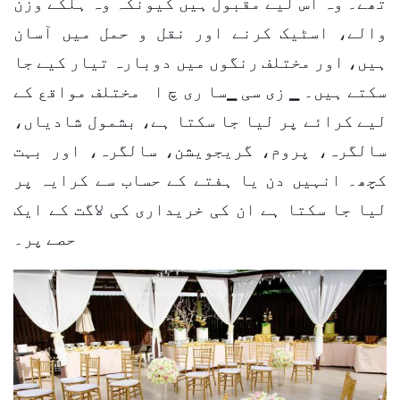
تھے۔
وہ اس لیے مقبول ہیں کیونکہ وہ ہلکے وزن
والے، اسٹیک کرنے اور نقل و حمل میں آسان
ہیں، اور مختلف رنگوں میں دوبارہ تیار کیے جا
سکتے ہیں۔
▁ زی سی ▁سا ری چ ا
مختلف مواقع کے
لیے کرائے پر لیا جا سکتا ہے، بشمول شادیاں،
سالگرہ، پروم، گریجویشن، سالگرہ، اور بہت
کچھ۔ انہیں دن یا ہفتے کے حساب سے کرایہ پر
لیا جا سکتا ہے ان کی خریداری کی لاگت کے ایک
حصے پر۔