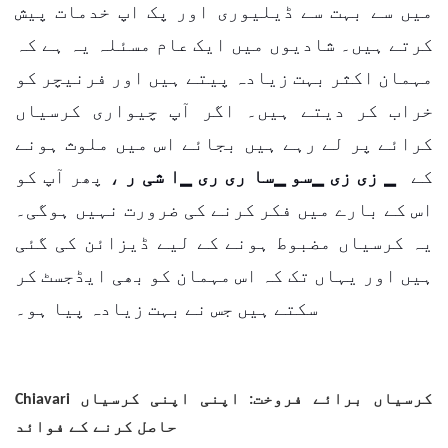
میں سے بہت سے ڈیلیوری اور پک اپ خدمات پیش
کرتے ہیں۔
شادیوں میں ایک عام مسئلہ یہ ہے کہ
مہمان اکثر بہت زیادہ پیتے ہیں اور فرنیچر کو
خراب کر دیتے ہیں۔ اگر آپ چیواری کرسیاں
کرائے پر لے رہے ہیں بجائے اس میں ملوث ہونے
کے
▁ زی زی ▁سو ▁سا ری ری ▁ا شی ر
، پھر آپ کو
اس کے بارے میں فکر کرنے کی ضرورت نہیں ہوگی۔
یہ کرسیاں مضبوط ہونے کے لیے ڈیزائن کی گئی
ہیں اور یہاں تک کہ اس مہمان کو بھی ایڈجسٹ کر
سکتے ہیں جس نے بہت زیادہ پیا ہو۔
Chiavari کرسیاں برائے فروخت: اپنی اپنی کرسیاں
حاصل کرنے کے فوائد