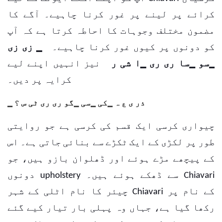
کرائے پر لینے پر غور کرنا چاہیے۔
آگے کا
مضمون مختلف وجوہات کا احاطہ کرتا ہے کہ آپ
کو دونوں پر کیوں غور کرنا چاہیے۔
▁ زی زی
▁سو ▁سا ری ری ▁ا شی ر
نیز انہیں اپنے لیے
کرایہ پر دیں۔
▁ ذر ی ع ہ ▁کی ▁سی ▁گو ری ری ٹی س ؟
چیواری کرسی ایک قسم کی کرسی ہے جو روایتی
طور پر لکڑی کے ایک ٹکڑے سے بنائی جاتی ہے۔ اس
کے پیچھے مڑے ہوئے اور ڈھلوان بازو ہیں، جو
دونوں upholstery سے ڈھکے ہوئے ہیں۔ Chiavari
چیئر کا نام اٹلی کے شہر Chiavari کے نام پر
رکھا گیا ہے، جہاں وہ پہلی بار تیار کیے گئے