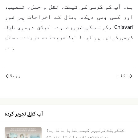
ہے۔ آپ کو کرسی کی قیمت، نقل و حمل، تنصیب،
اور کسی بھی دیکھ بھال کے اخراجات پر غور
کرنے کی ضرورت ہے۔ لیکن دوسری طرف، Chiavari
کرسی کرایہ پر لینا ایک خریدنے سے زیادہ سستی
ہے۔
اگلے
پچھلا
آپ کیلئے تجویز کردہ
کنٹریکٹ فرنیچر کیسے بنایا جاتا ہے؟
مینوفیکچرنگ سے انسٹالیشن تک