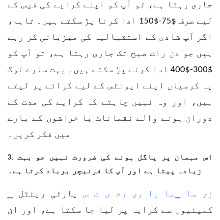
جاری رہتا ہے، تو آپ کو اپنے کرایے کی فیس کے
لیے صرف $75-$150 ادا کرنا پڑ سکتے ہیں۔
تاہم،
اگر آپ شادی کے استقبالیہ کی میزبانی کر رہے
ہیں جو دن رات صبح تک جاری رہتا ہے، تو آپ کو
$300-$400 ادا کرنے پڑ سکتے ہیں۔
بہت سارے لوگ
یہ کرسیاں اپنے ایونٹس کے لیے کرائے پر لیتے
ہیں، اور وہ نہیں چاہتے کہ کرایے کی مدت کے
دوران ہونے والے نقصانات یا خراشوں کے بارے
میں فکر کریں۔
3. اس مہمان پر پاگل ہونے کی ضرورت نہیں جو بہت
زیادہ پیتا ہے اور آپ کا فرنیچر برباد کرتا ہے۔
▁ زی سا ▁سا را ری رم ی ٹ س
پارٹی رینٹل
کمپنیوں سے کرایہ پر لیا جا سکتا ہے، اور ان