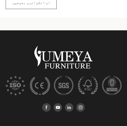
اب انکوائری بھیجیں