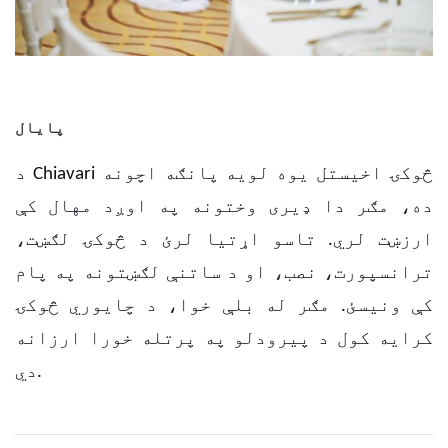
پایال
د Chiavari څوکۍ اخیستل یوه لویه پانګه اچونه
ده، مګر دا ډیری وختونه په اوږد مهال کې
ارزښت لري. تاسو اړتیا لرئ د څوکۍ لګښت،
ترانسپورت، نصب، او د ساتنې لګښتونه په پام
کې ونیسئ. مګر له بلې خوا، د چایوري څوکۍ
کرایه کول د پیرودلو په پرتله خورا ارزانه
دي.