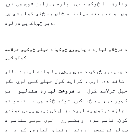
ونلرئ. دا څوکۍ د دې لپاره ډیزاین شوي چې قوي
وي او حتی هغه میلمانه ځای په ځای کولی شي چې
ډیر څښاک یې درلود.
د خرڅلاو لپاره د چایوري څوکۍ: د خپلو څوکیو ترلاسه
کولو ګټې
د چایوري څوکۍ د هرې پیښې یا واده لپاره عالي
اضافه ده. اوس ، کرایه کول خپلې ګټې لري مګر
خپل ترلاسه کول
د فروخت لپاره صندليو
هم
ګټور دی، په ځانګړې توګه ځکه چې دا تاسو ته
اجازه درکوي په اوږد مهال کې ډیرې پیسې خوندي
کړئ. تاسو سره اړيکلوري
نوی موسی
ستاسو د
ټولو فرنیچر اړوند اړتیاو لپاره، که دا د