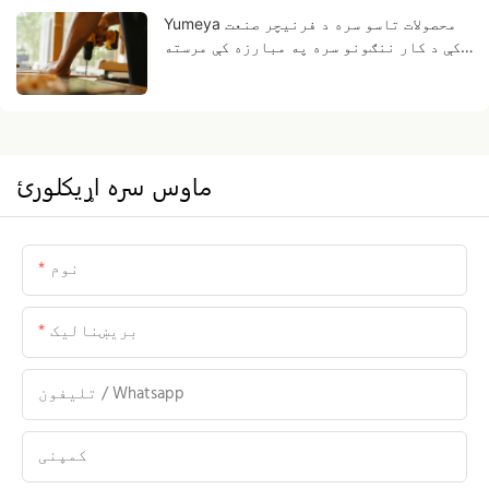
Yumeya محصولات تاسو سره د فرنیچر صنعت
کې د کار ننګونو سره په مبارزه کې مرسته
کوي په سرچینه کې
ماوس سره اړيکلورئ
نوم
بریښنالیک
تلیفون / Whatsapp
کمپنی