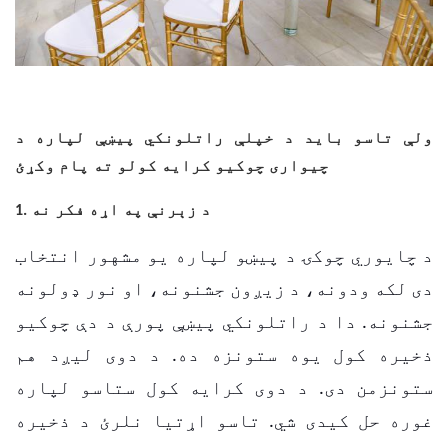
ولې تاسو باید د خپلې راتلونکي پیښې لپاره د
چیواری چوکیو کرایه کولو ته پام وکړئ
1. د زېرنې په اړه فکر نه
د چایوري چوکۍ د پیښو لپاره یو مشهور انتخاب
دی لکه ودونه، د زیږون جشنونه، او نور ډولونه
جشنونه.
دا د راتلونکي پیښې پورې د دې چوکیو
ذخیره کول یوه ستونزه ده. د دوی لیږد هم
ستونزمن دی. د دوی کرایه کول ستاسو لپاره
غوره حل کیدی شي. تاسو اړتیا نلرئ د ذخیره