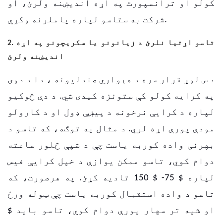
کولو او ترانسپورت په اړه اندیښنه ولرئ، او
شرکت به ستاسو لپاره پاملرنه وکړي.
2. تاسو اړتیا نلرئ د زیانونو یا سکریچونو په اړه
اندیښنه ولرئ
د س لوړ قرار سره د
هېواري صندليونه
، دا د دوی
په کرایه کولو کې ستونزه کیدی شي.
د دې څوکیو
لپاره د کرایې نرخونه د پیښې ډول او د کارولو
مودې پورې اړه لري. د مثال په توګه، که تاسو د
بهرنی واده کوربه یاست چې د شپې څلور ساعته
دوام کوي، تاسو ممکن یوازې د خپل کرایې فیس
لپاره $ 75- $ 150 تادیه کړئ.
په هرصورت، که
تاسو د واده استقبال کوربه یاست چې ټوله ورځ
او شپه تر سهار پورې دوام کوي، تاسو باید $