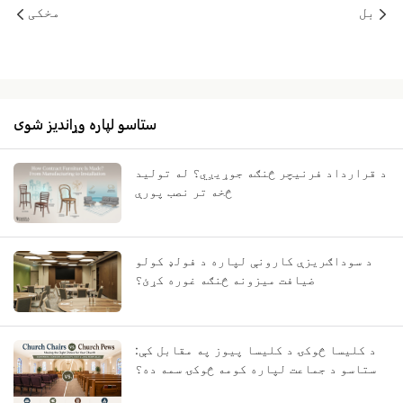
بل
مخکی
ستاسو لپاره وړاندیز شوی
د قرارداد فرنیچر څنګه جوړیږي؟ له تولید
څخه تر نصب پورې
د سوداګریزې کارونې لپاره د فولډ کولو
ضیافت میزونه څنګه غوره کړئ؟
د کلیسا څوکۍ د کلیسا پیوز په مقابل کې:
ستاسو د جماعت لپاره کومه څوکۍ سمه ده؟