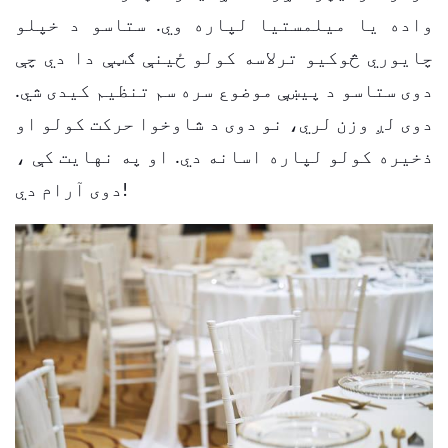
واده یا میلمستیا لپاره وي.
ستاسو د خپلو
چایوري څوکیو ترلاسه کولو ځینې ګټې دا دي چې
دوی ستاسو د پیښې موضوع سره سم تنظیم کیدی شي.
دوی لږ وزن لري، نو دوی د شاوخوا حرکت کولو او
ذخیره کولو لپاره اسانه دي. او په نهایت کې ،
دوی آرام دي!