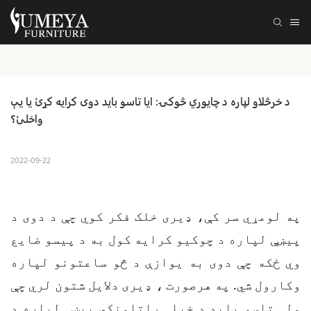
د خرڅلاو لپاره د چایوري څوکۍ: ایا تاسو باید دوی کرایه کړئ یا یې 
واخلئ؟
2022-09-22
په لومړي سر کې، ډیری خلک فکر کوي چې د دوی د
پیښې لپاره د چوکیو کرایه کول به د پیسو ضایع
وي ځکه چې دوی به یوازې د څو ساعتونو لپاره
وکارول شي. په هرصورت ، ډیری دلایل شتون لري چې
ولې تاسو باید د خپلې راتلونکي پیښې لپاره د