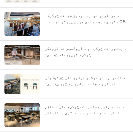
د هوټلونو لپاره دودیز ضیافت څوکۍ: د
ستوري درجه بندي هوټل پروژو لپاره د OEM
لارښود
د رستورانت څوکۍ او د اپولسټر نه لرونکي
څوکۍ، توپیرونه څه دي؟
د المونیم او فولادو لرګیو غلې څوکۍ: ولې
المونیم د جامد لرګیو په څیر ښکاري؟
د عمده پلور رستورانت څوکۍ، ولې د فلزي
لرګیو غله ستاسو د سوداګرۍ راتلونکی
کیدی شي؟