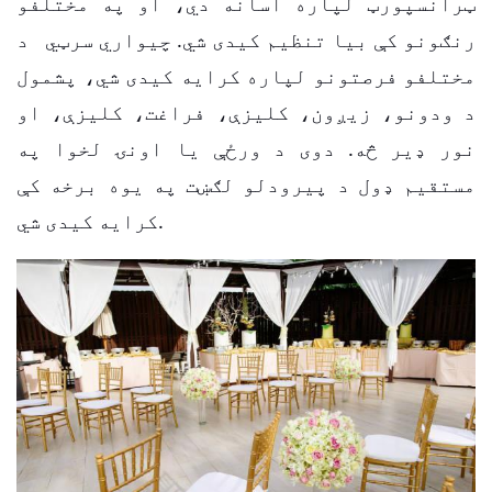
ټرانسپورټ لپاره اسانه دي، او په مختلفو
رنګونو کې بیا تنظیم کیدی شي.
چيواري سرټي
د
مختلفو فرصتونو لپاره کرایه کیدی شي، پشمول
د ودونو، زیږون، کلیزې، فراغت، کلیزې، او
نور ډیر څه. دوی د ورځې یا اونۍ لخوا په
مستقیم ډول د پیرودلو لګښت په یوه برخه کې
کرایه کیدی شي.