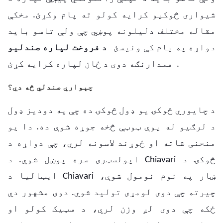
شیواری څوکیو کرایه کولو ته پام وکړئ.
مخکې
مقاله مختلف دلیلونه پوښي چې ولې تاسو باید
دواړه په پام کې ونیسئ
د فروخت لپاره صندليو
همدارنګه دوی د ځان لپاره کرایه کړئ.
چېواري صندلي څه دي؟
د چایوري څوکۍ یو ډول څوکۍ ده چې په دودیز ډول
د لرګیو له یوې ټوټې څخه جوړه شوې ده. دا یو
منحنی شاته او ځوړند لاسونه لري، چې دواړه د
اپولسټری سره پوښل شوي. د Chiavari څوکۍ د
ایټالیا د Chiavari ښار په نوم نومول شوې،
چیرته چې دوی لومړی تولید شوي.
دوی مشهور دي
ځکه چې دوی لږ وزن لري، د سټیک کولو او