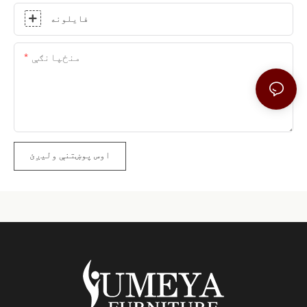
فایلونه
منځپانګې
اوس پوښتنې ولیږئ