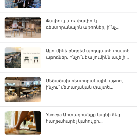
ունեցող հյուրանոցային նախագծերի
համար
Փափուկ և ոչ փափուկ
ռեստորանային աթոռներ, ի՞նչ
տարբերություն կա դրանց միջև։
Ալյումինե ընդդեմ պողպատե փայտե
աթոռներ. Ինչո՞ւ է ալյումինն ավելի
շատ նմանվում ամուր փայտի:
Մեծածախ ռեստորանային աթոռ,
ինչու՞ մետաղական փայտե
մանրաթելը կարող է լինել ձեր
բիզնեսի ապագան:
Yumeya Արտադրանքը կօգնի ձեզ
հաղթահարել կահույքի
արդյունաբերության
աշխատանքային