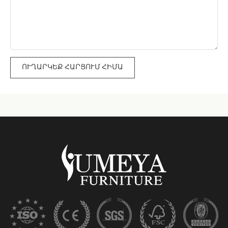
ՈՒՂԱՐԿԵՔ ՀԱՐՑՈՒՄ ՀԻՄԱ