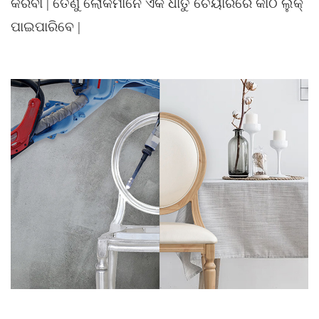
କରିବା | ତେଣୁ ଲୋକମାନେ ଏକ ଧାତୁ ଚେୟାରରେ କାଠ ଲୁକ୍
ପାଇପାରିବେ |