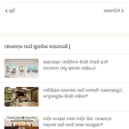
ପୂର୍ବ
ପରବର୍ତ୍ତୀ
ଆପଣଙ୍କ ପାଇଁ ସୁପାରିଶ କରାଯାଇଛି |
କଣ୍ଟ୍ରାକ୍ଟ ଫର୍ଣ୍ଣିଚର କିପରି ତିଆରି ହୁଏ?
ଉତ୍ପାଦନ ଠାରୁ ସ୍ଥାପନ ପର୍ଯ୍ୟନ୍ତ
ବାଣିଜ୍ୟିକ ବ୍ୟବହାର ପାଇଁ ଫୋଲ୍ଡିଂ ବ୍ୟାଙ୍କ୍ୱେଟ୍
ଟେବୁଲଗୁଡ଼ିକ କିପରି ବାଛିବେ?
ଚର୍ଚ୍ଚ ଚେୟାର ବନାମ ଚର୍ଚ୍ଚ ପିଉ: ଆପଣଙ୍କ
ମଣ୍ଡଳୀ ପାଇଁ କେଉଁ ଆସନ ଉପଯୁକ୍ତ?