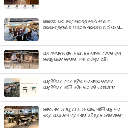
ହୋଟେଲ ପାଇଁ କଷ୍ଟମାଇଜ୍ଡ ଭୋଜି ଚେୟାର:
ତାରକା-ମୂଲ୍ୟାୟିତ ହୋଟେଲ ପ୍ରକଳ୍ପ ପାଇଁ OEM
ଗାଇଡ୍
ଆସବାବପତ୍ର ଥିବା ବନାମ ନନ-ଆସବାବପତ୍ର ଥିବା
ରେଷ୍ଟୁରାଣ୍ଟ ଚେୟାର, କ’ଣ ପାର୍ଥକ୍ୟ ଅଛି?
ଆଲୁମିନିୟମ ବନାମ ଷ୍ଟିଲ୍ କାଠ ଶସ୍ୟ ଚେୟାର:
ଆଲୁମିନିୟମ କାହିଁକି କଠିନ କାଠ ପରି ଦେଖାଯାଏ?
ହୋଲସେଲ ରେଷ୍ଟୁରାଣ୍ଟ ଚେୟାର, କାହିଁକି ଧାତୁ କାଠ
ଶସ୍ୟ ଆପଣଙ୍କ ବ୍ୟବସାୟ ଭବିଷ୍ୟତ ହୋଇପାରେ?