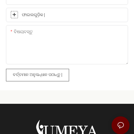
ଫାଇଲଗୁଡ଼ିକ |
ବିଷୟବସ୍ତୁ
ବର୍ତ୍ତମାନ ଅନୁସନ୍ଧାନ ପଠାନ୍ତୁ |