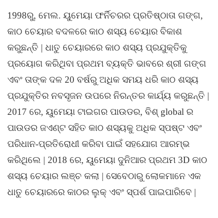
1998ରୁ, ମେଲ. ୟୁମେୟା ଫର୍ନିଚରର ପ୍ରତିଷ୍ଠାତା ଗଙ୍ଗ,
କାଠ ଚେୟାର ବଦଳରେ କାଠ ଶସ୍ୟ ଚେୟାର ବିକାଶ
କରୁଛନ୍ତି | ଧାତୁ ଚେୟାରରେ କାଠ ଶସ୍ୟ ପ୍ରଯୁକ୍ତିକୁ
ପ୍ରୟୋଗ କରିଥିବା ପ୍ରଥମ ବ୍ୟକ୍ତି ଭାବରେ ଶ୍ରୀ ଗଙ୍ଗ
ଏବଂ ତାଙ୍କ ଦଳ 20 ବର୍ଷରୁ ଅଧିକ ସମୟ ଧରି କାଠ ଶସ୍ୟ
ପ୍ରଯୁକ୍ତିର ନବସୃଜନ ଉପରେ ନିରନ୍ତର କାର୍ଯ୍ୟ କରୁଛନ୍ତି |
2017 ରେ, ୟୁମେୟା ଟାଇଗର ପାଉଡର, ବିଶ୍ global ର
ପାଉଡର ଜଏଣ୍ଟ ସହିତ କାଠ ଶସ୍ୟକୁ ଅଧିକ ସ୍ପଷ୍ଟ ଏବଂ
ପରିଧାନ-ପ୍ରତିରୋଧୀ କରିବା ପାଇଁ ସହଯୋଗ ଆରମ୍ଭ
କରିଥିଲେ | 2018 ରେ, ୟୁମେୟା ଦୁନିଆର ପ୍ରଥମ 3D କାଠ
ଶସ୍ୟ ଚେୟାର ଲଞ୍ଚ କଲା | ସେବେଠାରୁ ଲୋକମାନେ ଏକ
ଧାତୁ ଚେୟାରରେ କାଠର ଲୁକ୍ ଏବଂ ସ୍ପର୍ଶ ପାଇପାରିବେ |