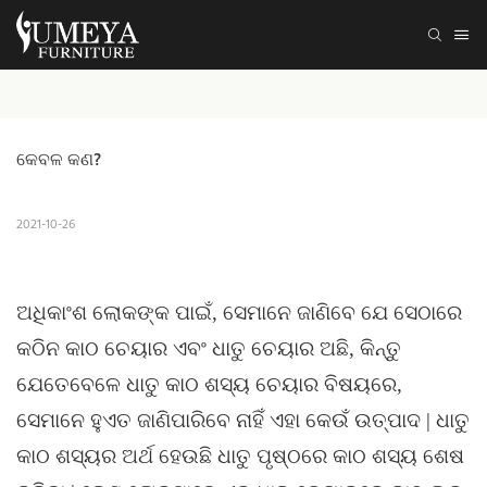
କେବଳ କଣ?
2021-10-26
ଅଧିକାଂଶ ଲୋକଙ୍କ ପାଇଁ, ସେମାନେ ଜାଣିବେ ଯେ ସେଠାରେ
କଠିନ କାଠ ଚେୟାର ଏବଂ ଧାତୁ ଚେୟାର ଅଛି, କିନ୍ତୁ
ଯେତେବେଳେ ଧାତୁ କାଠ ଶସ୍ୟ ଚେୟାର ବିଷୟରେ,
ସେମାନେ ହୁଏତ ଜାଣିପାରିବେ ନାହିଁ ଏହା କେଉଁ ଉତ୍ପାଦ | ଧାତୁ
କାଠ ଶସ୍ୟର ଅର୍ଥ ହେଉଛି ଧାତୁ ପୃଷ୍ଠରେ କାଠ ଶସ୍ୟ ଶେଷ