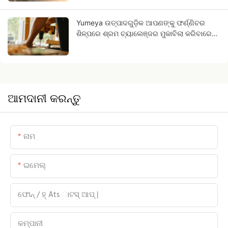
Yumeya ଉତ୍ପାଦଗୁଡ଼ିକ ଆପଣଙ୍କୁ ଫର୍ଣ୍ଣିଚର
ଶିଳ୍ପରେ ଶ୍ରମ ଚ୍ୟାଲେଞ୍ଜର ମୁକାବିଲା କରିବାରେ
ସାହାଯ୍ୟ କରେ।
ଆମଦାନୀ କରନ୍ତୁ
ନାମ
ଇମେଲ୍
ଫୋନ୍ / ହ୍ Ats ାଟସ୍ ଆପ୍ |
କମ୍ପାନୀ