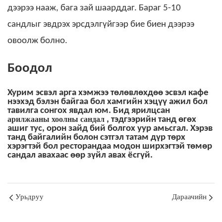
дээрээ нааж, бага зай шаарддаг. Бараг 5-10
сандлыг эвдрэх эрсдэлгүйгээр бие биен дээрээ
овоолж болно.
Боодол
Хурим эсвэл арга хэмжээ төлөвлөхдөө эсвэл кафе
нээхэд бэлэн байгаа бол хамгийн хэцүү ажил бол
тавилга сонгох явдал юм.
Бид ярилцсан
арилжааны хоолны сандал
, тэдгээрийн танд өгөх
ашиг тус, орон зайд бий болгох уур амьсгал. Хэрэв
танд байгалийн болон сэтгэл татам дүр төрх
хэрэгтэй бол ресторандаа модон ширхэгтэй төмөр
сандал авахаас өөр зүйл авах ёсгүй.
Урьдруу
Дараачийн