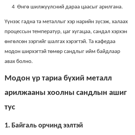
4
Өнгө шилжүүлсний дараа цаасыг арилгана.
Үүнээс гадна та металлыг хэр нарийн зүсэж, халаах
процессын температур, цаг хугацаа, сандал хэрхэн
өнгөлсөн зэргийг шалгах хэрэгтэй. Та кафедаа
модон ширхэгтэй төмөр сандлыг ийм байдлаар
авах болно.
Модон үр тариа бүхий металл
арилжааны хоолны сандлын ашиг
тус
1. Байгаль орчинд ээлтэй