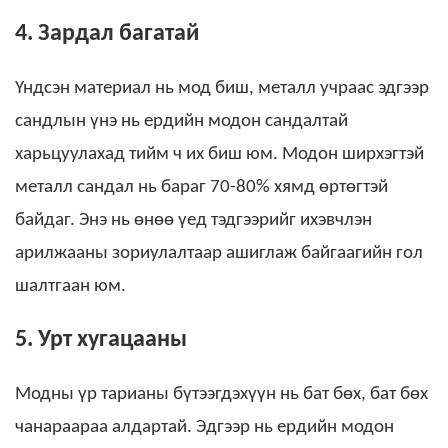
4. Зардал багатай
Үндсэн материал нь мод биш, металл учраас эдгээр
сандлын үнэ нь ердийн модон сандалтай
харьцуулахад тийм ч их биш юм. Модон ширхэгтэй
металл сандал нь бараг 70-80% хямд өртөгтэй
байдаг. Энэ нь өнөө үед тэдгээрийг ихэвчлэн
арилжааны зориулалтаар ашиглаж байгаагийн гол
шалтгаан юм.
5. Урт хугацааны
Модны үр тарианы бүтээгдэхүүн нь бат бөх, бат бөх
чанараараа алдартай. Эдгээр нь ердийн модон