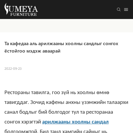
Та кафедаа аль арилжааны хоолны сандлыг сонгох 
ёстойгоо мэдэж аваарай
2022-09-23
Рестораны тавилга, гоо зүй нь хоолны өмнө
тавигддаг. Зочид кафены анхны үзэмжийн талаархи
санал бодлыг бий болгодог тул та ресторанаа
сонгох хэрэгтэй
арилжааны хоолны сандал
болгоомжтой.
Бид танд хамгийн сайныг нь