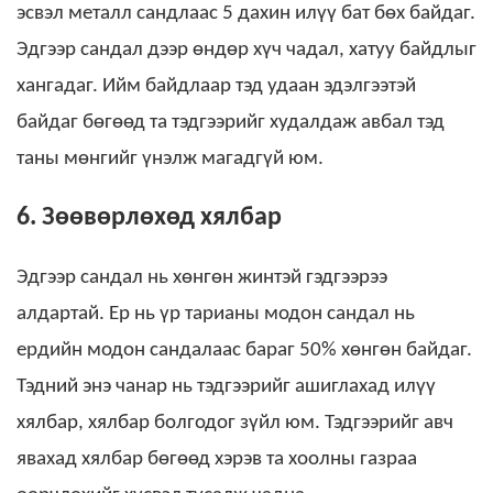
эсвэл металл сандлаас 5 дахин илүү бат бөх байдаг.
Эдгээр сандал дээр өндөр хүч чадал, хатуу байдлыг
хангадаг. Ийм байдлаар тэд удаан эдэлгээтэй
байдаг бөгөөд та тэдгээрийг худалдаж авбал тэд
таны мөнгийг үнэлж магадгүй юм.
6. Зөөвөрлөхөд хялбар
Эдгээр сандал нь хөнгөн жинтэй гэдгээрээ
алдартай. Ер нь үр тарианы модон сандал нь
ердийн модон сандалаас бараг 50% хөнгөн байдаг.
Тэдний энэ чанар нь тэдгээрийг ашиглахад илүү
хялбар, хялбар болгодог зүйл юм. Тэдгээрийг авч
явахад хялбар бөгөөд хэрэв та хоолны газраа