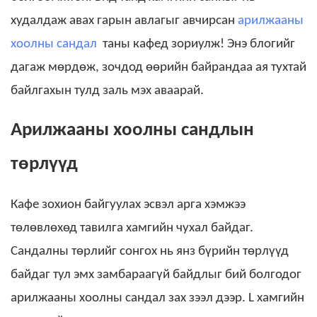
худалдаж авах гарын авлагыг авчирсан
арилжааны
хоолны сандал
таны кафед зориулж! Энэ блогийг
дагаж мөрдөж, зочдод өөрийн байрандаа ая тухтай
байлгахын тулд заль мэх аваарай.
Арилжааны хоолны сандлын
төрлүүд
Кафе зохион байгуулах эсвэл арга хэмжээ
төлөвлөхөд тавилга хамгийн чухал байдаг.
Сандалны төрлийг сонгох нь янз бүрийн төрлүүд
байдаг тул эмх замбараагүй байдлыг бий болгодог
арилжааны хоолны сандал
зах зээл дээр. L
хамгийн