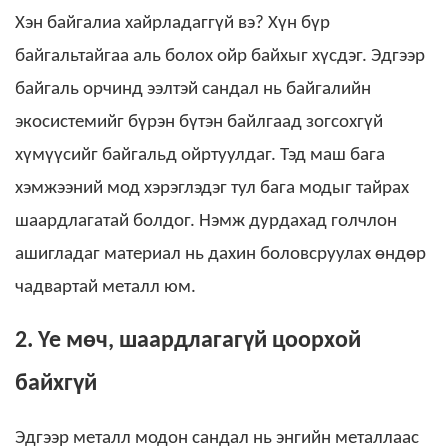
Хэн байгалиа хайрладаггүй вэ? Хүн бүр
байгальтайгаа аль болох ойр байхыг хүсдэг. Эдгээр
байгаль орчинд ээлтэй сандал нь байгалийн
экосистемийг бүрэн бүтэн байлгаад зогсохгүй
хүмүүсийг байгальд ойртуулдаг.
Тэд маш бага
хэмжээний мод хэрэглэдэг тул бага модыг тайрах
шаардлагатай болдог. Нэмж дурдахад голчлон
ашигладаг материал нь дахин боловсруулах өндөр
чадвартай металл юм.
2. Үе мөч, шаардлагагүй цоорхой
байхгүй
Эдгээр металл модон сандал нь энгийн металлаас