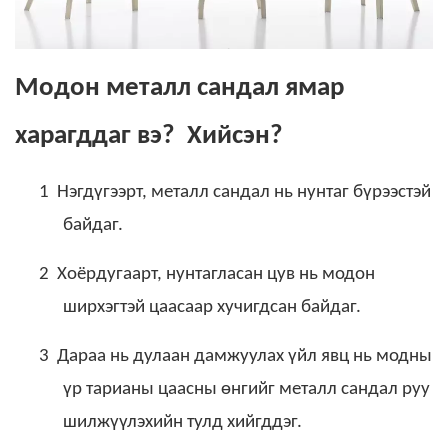
Модон металл сандал ямар
харагддаг вэ? Хийсэн?
1
Нэгдүгээрт, металл сандал нь нунтаг бүрээстэй
байдаг.
2
Хоёрдугаарт, нунтагласан цув нь модон
ширхэгтэй цаасаар хучигдсан байдаг.
3
Дараа нь дулаан дамжуулах үйл явц нь модны
үр тарианы цаасны өнгийг металл сандал руу
шилжүүлэхийн тулд хийгддэг.