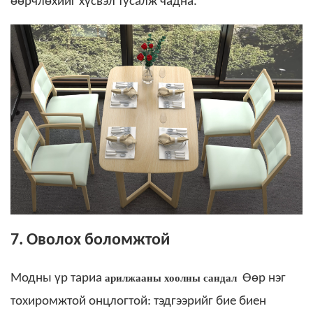
өөрчлөхийг хүсвэл тусалж чадна.
7. Оволох боломжтой
арилжааны хоолны сандал
Модны үр тариа
Өөр нэг
тохиромжтой онцлогтой: тэдгээрийг бие биен