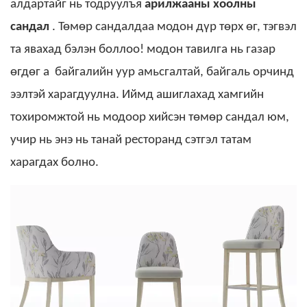
алдартайг нь тодруулъя
арилжааны хоолны
сандал
. Төмөр сандалдаа модон дүр төрх өг, тэгвэл
та явахад бэлэн боллоо! модон тавилга нь газар
өгдөг а
байгалийн
уур амьсгалтай, байгаль орчинд
ээлтэй харагдуулна. Иймд ашиглахад хамгийн
тохиромжтой нь модоор хийсэн төмөр сандал юм,
учир нь энэ нь танай ресторанд сэтгэл татам
харагдах болно.