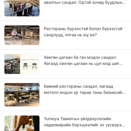
авалтын сандал: Одтой зочид буудлын
төслүүдийн OEM гарын авлага
Рестораны бүрээстэй болон бүрээсгүй
сандлууд, ялгаа нь юу вэ?
Хөнгөн цагаан ба ган модон сандал:
Яагаад хөнгөн цагаан нь цул мод шиг
харагддаг вэ?
Бөөний рестораны сандал, яагаад
металл модон үр тариа таны бизнесийн
ирээдүй байж болох вэ?
Yumeya Тавилгын үйлдвэрлэлийн
хөдөлмөрийн бэрхшээлийг эх үүсвэрээс
нь шийдвэрлэхэд тань туслах