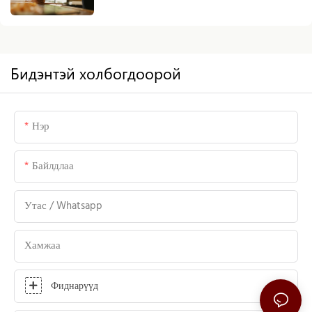
бүтээгдэхүүнүүд
Бидэнтэй холбогдоорой
Нэр
Байлдлаа
Утас / Whatsapp
Хамжаа
Фиднарүүд