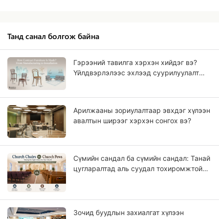
Танд санал болгож байна
Гэрээний тавилга хэрхэн хийдэг вэ?
Үйлдвэрлэлээс эхлээд суурилуулалт
хүртэл
Арилжааны зориулалтаар эвхдэг хүлээн
авалтын ширээг хэрхэн сонгох вэ?
Сүмийн сандал ба сүмийн сандал: Танай
цугларалтад аль суудал тохиромжтой
вэ?
Зочид буудлын захиалгат хүлээн