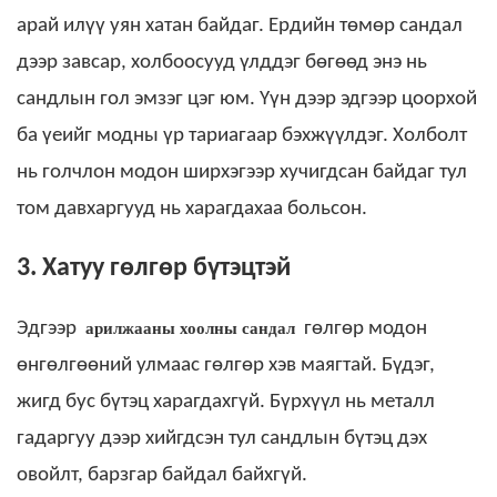
арай илүү уян хатан байдаг. Ердийн төмөр сандал
дээр завсар, холбоосууд үлддэг бөгөөд энэ нь
сандлын гол эмзэг цэг юм. Үүн дээр эдгээр цоорхой
ба үеийг модны үр тариагаар бэхжүүлдэг. Холболт
нь голчлон модон ширхэгээр хучигдсан байдаг тул
том давхаргууд нь харагдахаа больсон.
3. Хатуу гөлгөр бүтэцтэй
арилжааны хоолны сандал
Эдгээр
гөлгөр модон
өнгөлгөөний улмаас гөлгөр хэв маягтай. Бүдэг,
жигд бус бүтэц харагдахгүй. Бүрхүүл нь металл
гадаргуу дээр хийгдсэн тул сандлын бүтэц дэх
овойлт, барзгар байдал байхгүй.