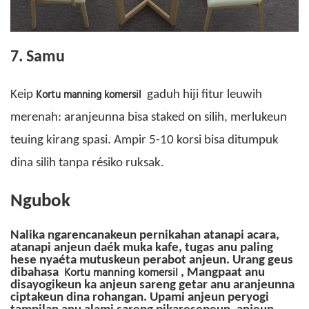
7. Samu
Kortu manning komersil
Keip
gaduh hiji fitur leuwih
merenah: aranjeunna bisa staked on silih, merlukeun
teuing kirang spasi. Ampir 5-10 korsi bisa ditumpuk
dina silih tanpa résiko ruksak.
Ngubok
Nalika ngarencanakeun pernikahan atanapi acara,
atanapi anjeun daék muka kafe, tugas anu paling
hese nyaéta mutuskeun perabot anjeun.
Urang geus
Kortu manning komersil
dibahasa
, Mangpaat anu
disayogikeun ka anjeun sareng getar anu aranjeunna
ciptakeun dina rohangan. Upami anjeun peryogi