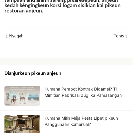
tampilan anu alami sareng pikaresepeun, anjeun
kedah kéngingkeun korsi logam sisikian kai pikeun
réstoran anjeun.
Nyegah
Teras
Dianjurkeun pikeun anjeun
Kumaha Perabot Kontrak Didamel? Ti
Mimitian Pabrikasi dugi ka Pamasangan
Kumaha Milih Méja Pesta Lipet pikeun
Panggunaan Komérsial?