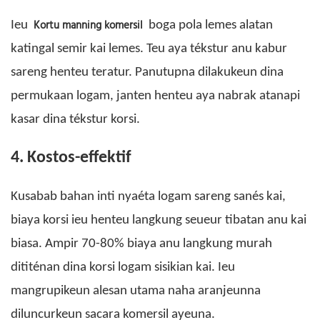
Kortu manning komersil
Ieu
boga pola lemes alatan
katingal semir kai lemes. Teu aya tékstur anu kabur
sareng henteu teratur. Panutupna dilakukeun dina
permukaan logam, janten henteu aya nabrak atanapi
kasar dina tékstur korsi.
4. Kostos-effektif
Kusabab bahan inti nyaéta logam sareng sanés kai,
biaya korsi ieu henteu langkung seueur tibatan anu kai
biasa. Ampir 70-80% biaya anu langkung murah
dititénan dina korsi logam sisikian kai. Ieu
mangrupikeun alesan utama naha aranjeunna
diluncurkeun sacara komersil ayeuna.