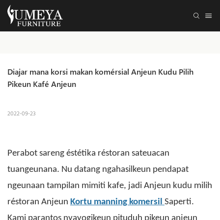
Diajar mana korsi makan komérsial Anjeun Kudu Pilih 
Pikeun Kafé Anjeun
2022-09-23
Perabot sareng éstétika réstoran sateuacan
tuangeunana. Nu datang ngahasilkeun pendapat
ngeunaan tampilan mimiti kafe, jadi Anjeun kudu milih
réstoran Anjeun
Kortu manning komersil
Saperti.
Kami parantos nyayogikeun pituduh pikeun anjeun