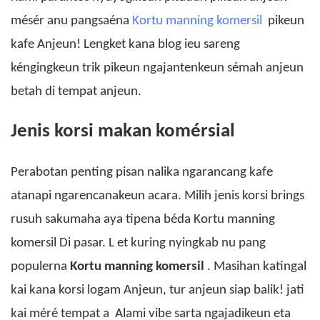
mésér anu pangsaéna
Kortu manning komersil
pikeun
kafe Anjeun! Lengket kana blog ieu sareng
kéngingkeun trik pikeun ngajantenkeun sémah anjeun
betah di tempat anjeun.
Jenis korsi makan komérsial
Perabotan penting pisan nalika ngarancang kafe
atanapi ngarencanakeun acara. Milih jenis korsi brings
rusuh sakumaha aya tipena béda
Kortu manning
komersil
Di pasar. L
et kuring nyingkab nu pang
populerna
Kortu manning komersil
. Masihan katingal
kai kana korsi logam Anjeun, tur anjeun siap balik! jati
kai méré tempat a
Alami
vibe sarta ngajadikeun eta