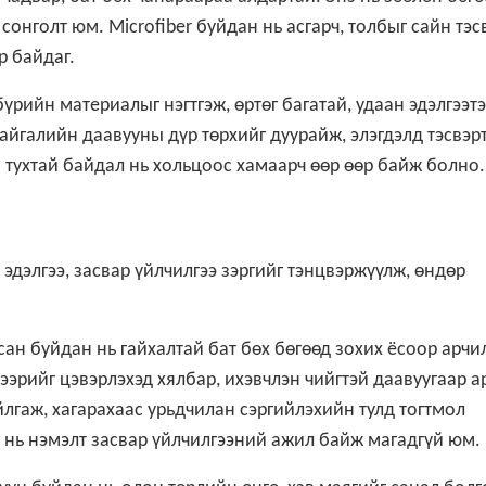
сонголт юм. Microfiber буйдан нь асгарч, толбыг сайн тэс
р байдаг.
бүрийн материалыг нэгтгэж, өртөг багатай, удаан эдэлгээт
байгалийн даавууны дүр төрхийг дуурайж, элэгдэлд тэсвэр
в тухтай байдал нь хольцоос хамаарч өөр өөр байж болно.
 эдэлгээ, засвар үйлчилгээ зэргийг тэнцвэржүүлж, өндөр
сан буйдан нь гайхалтай бат бөх бөгөөд зохих ёсоор арчи
ээрийг цэвэрлэхэд хялбар, ихэвчлэн чийгтэй даавуугаар а
айлгаж, хагарахаас урьдчилан сэргийлэхийн тулд тогтмол
э нь нэмэлт засвар үйлчилгээний ажил байж магадгүй юм.