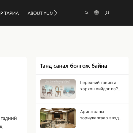
Р ТАРИА
ABOUT YUMEYA
МЭДЭЭЛЛИЙН ДҮРЭМ
Танд санал болгож байна
Гэрээний тавилга
хэрхэн хийдэг вэ?
Үйлдвэрлэлээс
эхлээд суурилуулалт
хүртэл
Арилжааны
зориулалтаар эвхдэг
 тэдний
хүлээн авалтын
ж,
ширээг хэрхэн