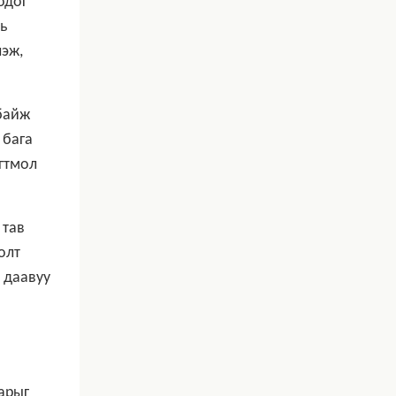
одог
ь
лэж,
 байж
 бага
огтмол
 тав
олт
 даавуу
арыг