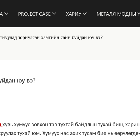
А
PROJECT CASE
ХАРИУ
МЕТАЛЛ МОДНЫ Ү
тнуудад зориулсан хамгийн сайн буйдан юу вэ?
уйдан юу вэ?
н
хувь хүмүүс зөвхөн тав тухтай байдлын тухай биш, харин
уулах тухай юм. Хүмүүс нас ахих тусам бие нь өөрчлөгдө