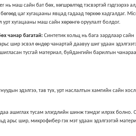
er нь маш сайн бат бөх, хөгшрөлтөд тэсвэртэй гэдгээрээ а
 бөгөөд цаг хугацааны явцад гадаад төрхөө хадгалдаг. Micr
л урт хугацааны маш сайн хөрөнгө оруулалт болдог.
бөх чанар багатай:
Синтетик хольц нь бага зардлаар сайн
рьс шир эсвэл өндөр чанартай даавуу шиг удаан эдэлгээт
ашигласан тусгай материал, буйдангийн барилгын чанара
тнуудын эдэлгээ, тав тух, урт наслалтын хамгийн сайн хос
даа ашиглах тусам элэгдлийн шинж тэмдэг илрэх болно. 
вьд арьс шир, микрофибер гэх мэт удаан эдэлгээтэй матер