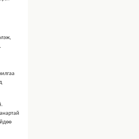
рлэж,
.
чилгаа
д
й.
чанартай
ийдөө