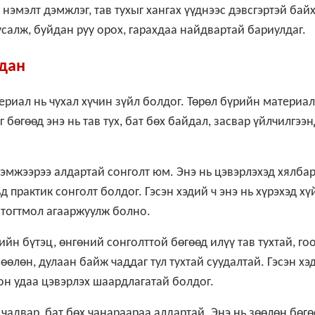
 нэмэлт дэмжлэг, тав тухыг хангах үүднээс дэвсгэртэй байх
усалж, буйдан руу орох, гарахдаа найдвартай бариулдаг.
йдан
риал нь чухал хүчин зүйл болдог. Төрөл бүрийн материал
 бөгөөд энэ нь тав тух, бат бөх байдал, засвар үйлчилгээн
зэмжээрээ алдартай сонголт юм. Энэ нь цэвэрлэхэд хялбар
д практик сонголт болдог. Гэсэн хэдий ч энэ нь хүрэхэд хү
 тогтмол агааржуулж болно.
н бүтэц, өнгөний сонголттой бөгөөд илүү тав тухтай, го
өөлөн, дулаан байж чаддаг тул тухтай суудалтай. Гэсэн хэ
лон удаа цэвэрлэх шаардлагатай болдог.
 чадвар, бат бөх чанараараа алдартай. Энэ нь зөөлөн бөгө