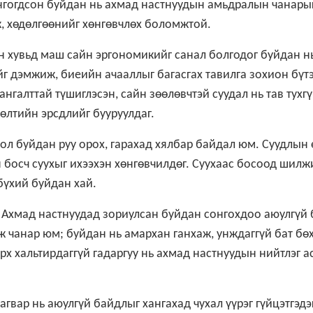
сонгогдсон буйдан нь ахмад настнуудын амьдралын чанарыг
, хөдөлгөөнийг хөнгөвчлөх боломжтой.
 хувьд маш сайн эргономикийг санал болгодог буйдан н
г дэмжиж, биеийн ачааллыг багасгах тавилга зохион бүт
ангалттай түшиглэсэн, сайн зөөлөвчтэй суудал нь тав тухг
дөлтийн эрсдлийг бууруулдаг.
бол буйдан руу орох, гарахад хялбар байдал юм. Суудлын 
 босч суухыг ихээхэн хөнгөвчилдөг. Суухаас босоод шилж
бүхий буйдан хай.
Ахмад настнуудад зориулсан буйдан сонгохдоо аюулгүй
ж чанар юм; буйдан нь амархан ганхаж, унждаггүй бат бө
рх хальтирдаггүй гадаргуу нь ахмад настнуудын нийтлэг а
гвар нь аюулгүй байдлыг хангахад чухал үүрэг гүйцэтгэдэг