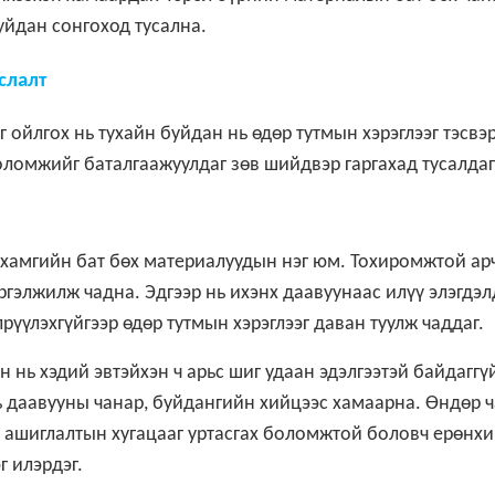
буйдан сонгоход тусална.
слалт
ойлгох нь тухайн буйдан нь өдөр тутмын хэрэглээг тэсвэ
боломжийг баталгаажуулдаг зөв шийдвэр гаргахад тусалдаг
 хамгийн бат бөх материалуудын нэг юм. Тохиромжтой ар
ргэлжилж чадна. Эдгээр нь ихэнх даавуунаас илүү элэгдэл
үүлэхгүйгээр өдөр тутмын хэрэглээг даван туулж чаддаг.
 нь хэдий эвтэйхэн ч арьс шиг удаан эдэлгээтэй байдаггү
 даавууны чанар, буйдангийн хийцээс хамаарна. Өндөр 
н ашиглалтын хугацааг уртасгах боломжтой боловч ерөнх
г илэрдэг.