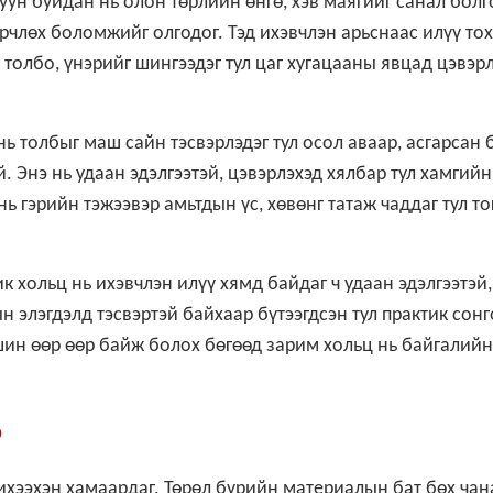
ун буйдан нь олон төрлийн өнгө, хэв маягийг санал болг
өрчлөх боломжийг олгодог. Тэд ихэвчлэн арьснаас илүү тох
ь толбо, үнэрийг шингээдэг тул цаг хугацааны явцад цэвэр
нь толбыг маш сайн тэсвэрлэдэг тул осол аваар, асгарсан
 Энэ нь удаан эдэлгээтэй, цэвэрлэхэд хялбар тул хамгийн
нь гэрийн тэжээвэр амьтдын үс, хөвөнг татаж чаддаг тул т
к хольц нь ихэвчлэн илүү хямд байдаг ч удаан эдэлгээтэй,
ын элэгдэлд тэсвэртэй байхаар бүтээгдсэн тул практик сонг
вшин өөр өөр байж болох бөгөөд зарим хольц нь байгалийн
р
ихээхэн хамаардаг. Төрөл бүрийн материалын бат бөх чан