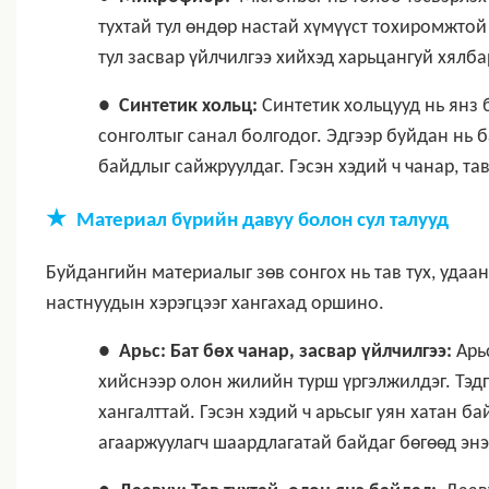
тухтай тул өндөр настай хүмүүст тохиромжтой 
тул засвар үйлчилгээ хийхэд харьцангуй хялба
●
Синтетик хольц:
Синтетик хольцууд нь янз 
сонголтыг санал болгодог. Эдгээр буйдан нь 
байдлыг сайжруулдаг. Гэсэн хэдий ч чанар, та
★
Материал бүрийн давуу болон сул талууд
Буйдангийн материалыг зөв сонгох нь тав тух, удаан
настнуудын хэрэгцээг хангахад оршино.
●
Арьс: Бат бөх чанар, засвар үйлчилгээ:
Арь
хийснээр олон жилийн турш үргэлжилдэг. Тэдг
хангалттай. Гэсэн хэдий ч арьсыг уян хатан б
агааржуулагч шаардлагатай байдаг бөгөөд эн