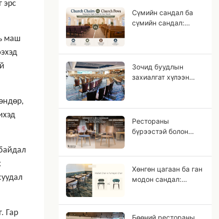
 эрс
сонгох вэ?
Сүмийн сандал ба
сүмийн сандал:
Танай цугларалтад
ь маш
аль суудал
ээхэд
тохиромжтой вэ?
үй
Зочид буудлын
захиалгат хүлээн
авалтын сандал:
Одтой зочид
өндөр,
буудлын төслүүдийн
ихэд
OEM гарын авлага
Рестораны
бүрээстэй болон
бүрээсгүй сандлууд,
 байдал
ялгаа нь юу вэ?
х
Хөнгөн цагаан ба ган
суудал
модон сандал:
Яагаад хөнгөн
цагаан нь цул мод
шиг харагддаг вэ?
. Гар
Бөөний рестораны