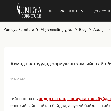
ГЭР
PRODUCTS
ЦУГЛУУЛГ
Yumeya Furniture
Мэдээллийн дүрэм
Blog
Ахмад нас
Ахмад настнуудад зориулсан хамгийн сайн б
2024-09-30
-ийг сонгох нь
өндөр настанд зориулсан зөв буйда
ерөнхий сайн сайхан байдал, аюулгүй байдлыг сайжр