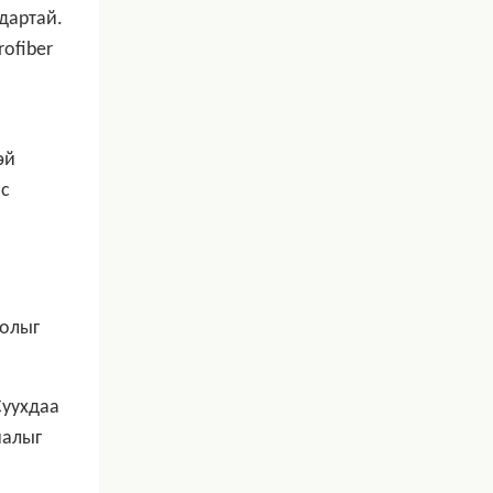
лдартай.
ofiber
эй
ас
лолыг
Суухдаа
иалыг