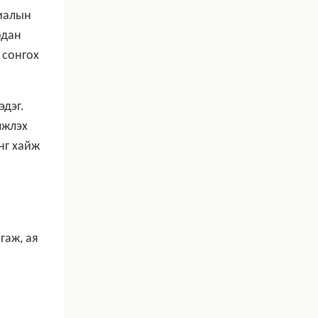
риалын
рдан
 сонгох
эдэг.
лжлэх
нг хайж
гаж, ая