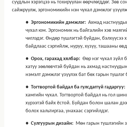
суудлын хэрэгцээ нь тохируулан өөрчлөгддөг. Зөв 
сайжруулж, эргономикийн нэн чухал дэмжлэг үзүүлж
●
Эргономикийн дэмжлэг:
Ахмад настнуудын
чухал юм. Эргономик нь байгалийн хэв маягий
чиглэдэг. Өндөр түшлэгтэй буйдан, бэлхүүсээ х
байдлаас сэргийлж, нуруу, хүзүү, ташааны өв
●
Орох, гарахад хялбар:
Өөр нэг чухал зүйл 
хатуу зөөлөвчтэй буйдан нь ахмад настнуудын
нэмэлт дэмжлэг үзүүлэх бат бөх гарын түшлэг 
●
Тогтвортой байдал ба гулсдаггүй гадаргуу:
хамгийн чухал. Тогтвортой байдал нь гол шин
хүрээтэй байх ёстой. Буйдан болон шалан дээ
болох хальтиргаа, унахаас сэргийлдэг.
●
Сулгуурын дизайн:
Мөн гарын түшлэгийн за