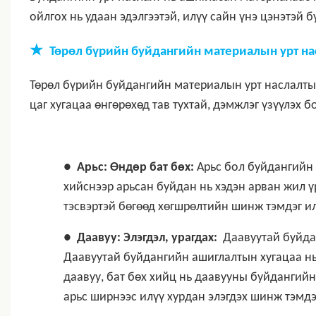
ойлгох нь удаан эдэлгээтэй, илүү сайн үнэ цэнэтэй 
★
Төрөл бүрийн буйдангийн материалын урт на
Төрөл бүрийн буйдангийн материалын урт наслалтыг 
цаг хугацаа өнгөрөхөд тав тухтай, дэмжлэг үзүүлэх 
●
Арьс: Өндөр бат бөх:
Арьс бол буйдангийн
хийснээр арьсан буйдан нь хэдэн арван жил ү
тэсвэртэй бөгөөд хөгшрөлтийн шинж тэмдэг илр
●
Даавуу: Элэгдэл, урагдах:
Даавуутай буйдан
Даавуутай буйдангийн ашиглалтын хугацаа нь
даавуу, бат бөх хийц нь даавууны буйдангий
арьс ширнээс илүү хурдан элэгдэх шинж тэмдэ