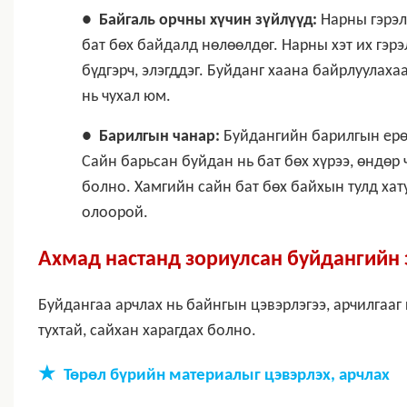
●
Байгаль орчны хүчин зүйлүүд:
Нарны гэрэл
бат бөх байдалд нөлөөлдөг. Нарны хэт их гэрэ
бүдгэрч, элэгддэг. Буйданг хаана байрлуулаха
нь чухал юм.
●
Барилгын чанар:
Буйдангийн барилгын ерөн
Сайн барьсан буйдан нь бат бөх хүрээ, өндөр
болно. Хамгийн сайн бат бөх байхын тулд хат
олоорой.
Ахмад настанд зориулсан буйдангийн 
Буйдангаа арчлах нь байнгын цэвэрлэгээ, арчилгааг 
тухтай, сайхан харагдах болно.
★
Төрөл бүрийн материалыг цэвэрлэх, арчлах