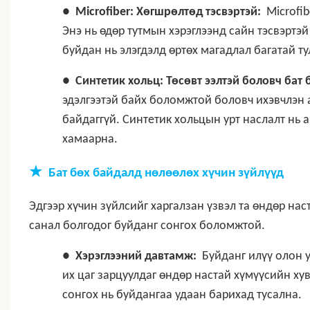
●
Microfiber: Хөгшрөлтөд тэсвэртэй:
Microfib
Энэ нь өдөр тутмын хэрэглээнд сайн тэсвэртэй
буйдан нь элэгдэлд өртөх магадлал багатай ту
●
Синтетик хольц: Төсөвт ээлтэй боловч бат 
эдэлгээтэй байх боломжтой боловч ихэвчлэн а
байдаггүй. Синтетик хольцын урт наслалт нь 
хамаарна.
★
Бат бөх байдалд нөлөөлөх хүчин зүйлүүд
Эдгээр хүчин зүйлсийг харгалзан үзвэл та өндөр нас
санал болгодог буйданг сонгох боломжтой.
●
Хэрэглээний давтамж:
Буйданг илүү олон у
их цаг зарцуулдаг өндөр настай хүмүүсийн ху
сонгох нь буйдангаа удаан барихад тусална.