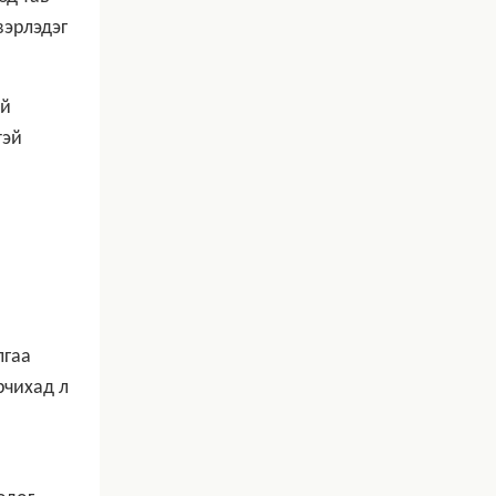
вэрлэдэг
эй
тэй
лгаа
рчихад л