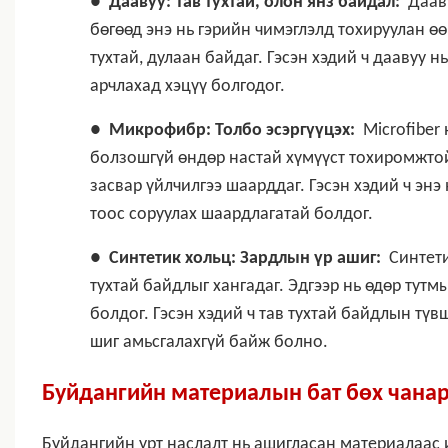
●
Даавуу: Тав тухтай, олон янз байдал:
Дааву
бөгөөд энэ нь гэрийн чимэглэлд тохируулан ө
тухтай, дулаан байдаг. Гэсэн хэдий ч даавуу н
арчлахад хэцүү болгодог.
●
Микрофибр: Толбо эсэргүүцэх:
Microfiber 
болзошгүй өндөр настай хүмүүст тохиромжтой.
засвар үйлчилгээ шаарддаг. Гэсэн хэдий ч энэ 
тоос соруулах шаардлагатай болдог.
●
Синтетик хольц: Зардлын үр ашиг:
Синтети
тухтай байдлыг хангадаг. Эдгээр нь өдөр тутм
болдог. Гэсэн хэдий ч тав тухтай байдлын тү
шиг амьсгалахгүй байж болно.
Буйдангийн материалын бат бөх чана
Буйдангийн урт наслалт нь ашигласан материалаас 