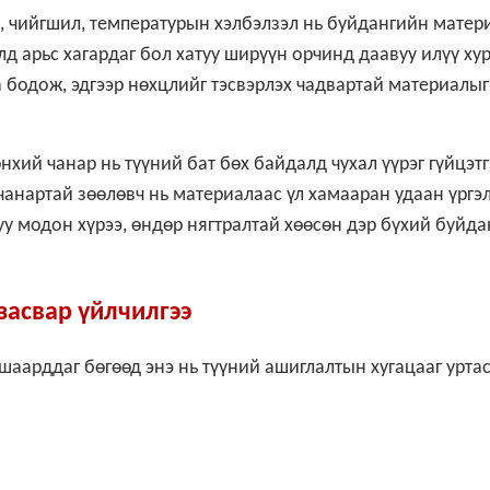
, чийгшил, температурын хэлбэлзэл нь буйдангийн мате
лд арьс хагардаг бол хатуу ширүүн орчинд даавуу илүү ху
а бодож, эдгээр нөхцлийг тэсвэрлэх чадвартай материалыг
хий чанар нь түүний бат бөх байдалд чухал үүрэг гүйцэтг
 чанартай зөөлөвч нь материалаас үл хамааран удаан үргэ
уу модон хүрээ, өндөр нягтралтай хөөсөн дэр бүхий буйда
засвар үйлчилгээ
шаарддаг бөгөөд энэ нь түүний ашиглалтын хугацааг уртас