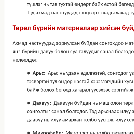
түшлэг нь тав тухтай өндөрт байх ёстой бөгөөд
Тэд ахмад настнуудад тэнцвэрээ хадгалахад т
Төрөл бүрийн материалаар хийсэн бу
Ахмад настнуудад зориулсан буйдан сонгохдоо мате
янз бүрийн давуу болон сул талуудыг санал болгодог
нөлөөлдөг.
●
Арьс:
Арьс нь удаан эдэлгээтэй, сонгодог ү
тэсвэртэй тул өндөр настай хэрэглэгчдийн хувь
байж болох бөгөөд хагарал үүсэхээс сэргийлж
●
Даавуу:
Даавуун буйдан нь маш олон төрлий
сонголтыг санал болгодог. Тэд арьснаас илүү з
даавуу нь илүү амархан толбо үүсгэж, илүү о
●
Микрофибр:
Microfiber нь толбо тэсвэрлэх