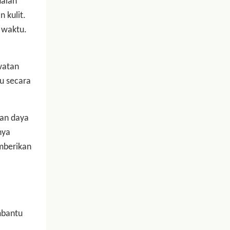
aian
 kulit.
 waktu.
watan
u secara
kan daya
nya
mberikan
mbantu