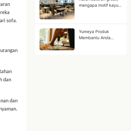
daran
mengapa motif kayu
dan logam bisa
ereka
menjadi masa depan
ri sofa.
bisnis Anda?
Yumeya Produk
Membantu Anda
Mengatasi Tantangan
Tenaga Kerja di
kurangan
Industri Furnitur dari
Sumbernya
 tahan
uh dan
anan dan
 nyaman.