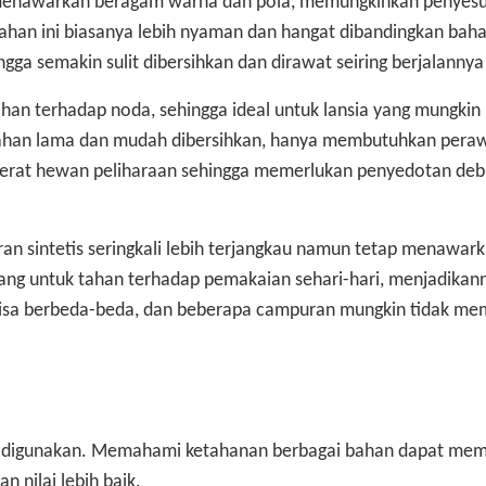
menawarkan beragam warna dan pola, memungkinkan penyesu
ahan ini biasanya lebih nyaman dan hangat dibandingkan bahan
ga semakin sulit dibersihkan dan dirawat seiring berjalannya
han terhadap noda, sehingga ideal untuk lansia yang mungkin
tahan lama dan mudah dibersihkan, hanya membutuhkan pera
 serat hewan peliharaan sehingga memerlukan penyedotan deb
n sintetis seringkali lebih terjangkau namun tetap menawar
ang untuk tahan terhadap pemakaian sehari-hari, menjadikan
 bisa berbeda-beda, dan beberapa campuran mungkin tidak me
g digunakan. Memahami ketahanan berbagai bahan dapat me
 nilai lebih baik.