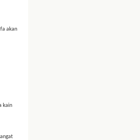
fa akan
a kain
sangat