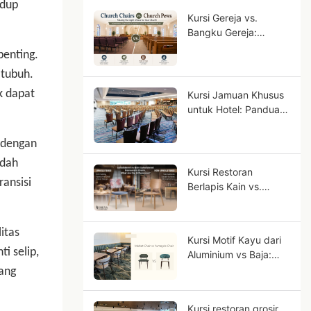
idup
Komersial?
Kursi Gereja vs.
Bangku Gereja:
Tempat Duduk Mana
penting.
yang Tepat untuk
 tubuh.
Jemaat Anda?
k dapat
Kursi Jamuan Khusus
untuk Hotel: Panduan
OEM untuk Proyek
Hotel Berbintang
 dengan
udah
Kursi Restoran
ansisi
Berlapis Kain vs.
Tanpa Lapisan Kain,
Apa Perbedaannya?
itas
Kursi Motif Kayu dari
i selip,
Aluminium vs Baja:
Mengapa Aluminium
yang
Terlihat Lebih Mirip
Kayu Solid?
Kursi restoran grosir,