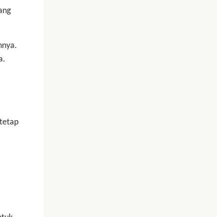
ang
nnya.
a.
tetap