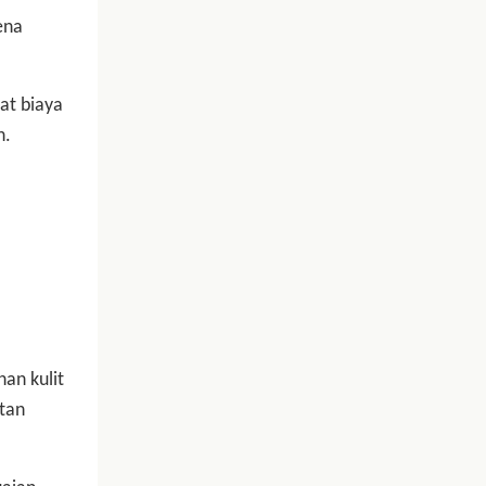
ena
at biaya
n.
an kulit
tan