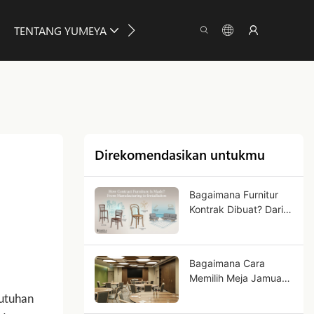
TENTANG YUMEYA
INFORMASI
HUBUNGI KAMI
Direkomendasikan untukmu
Bagaimana Furnitur
Kontrak Dibuat? Dari
Manufaktur hingga
Pemasangan
Bagaimana Cara
Memilih Meja Jamuan
Lipat untuk
butuhan
Penggunaan