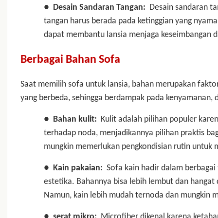
●
Desain Sandaran Tangan:
Desain sandaran ta
tangan harus berada pada ketinggian yang nya
dapat membantu lansia menjaga keseimbangan da
Berbagai Bahan Sofa
Saat memilih sofa untuk lansia, bahan merupakan fakt
yang berbeda, sehingga berdampak pada kenyamanan, d
●
Bahan kulit:
Kulit adalah pilihan populer kar
terhadap noda, menjadikannya pilihan praktis bag
mungkin memerlukan pengkondisian rutin untuk 
●
Kain pakaian:
Sofa kain hadir dalam berbagai
estetika. Bahannya bisa lebih lembut dan hanga
Namun, kain lebih mudah ternoda dan mungkin m
●
serat mikro:
Microfiber dikenal karena ketah