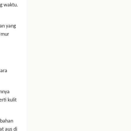
g waktu.
an yang
 Umur
tara
annya
ti kulit
 bahan
at aus di