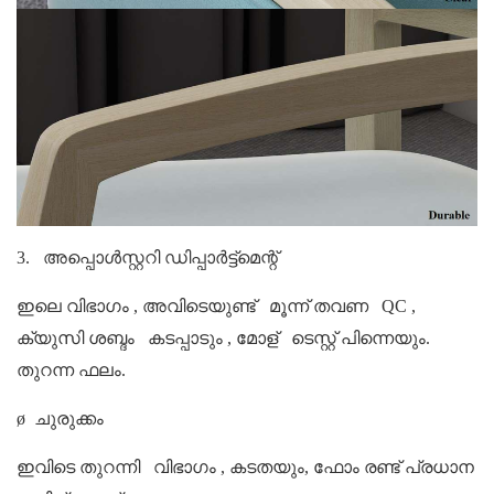
3.
അപ്പൊൾസ്റ്ററി ഡിപ്പാർട്ട്മെന്റ്
ഇലെ
വിഭാഗം
,
അവിടെയുണ്ട്
മൂന്ന് തവണ
QC
,
ക്യുസി
ശബ്ദം
കടപ്പാടും
,
മോള്
ടെസ്റ്റ്
പിന്നെയും.
തുറന്ന ഫലം.
ø
ചുരുക്കം
ഇവിടെ
തുറന്നി
വിഭാഗം
,
കടതയും,
ഫോം രണ്ട് പ്രധാന