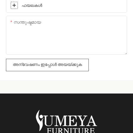
ഫയലകൾ
സന്തുഷ്ടമായ
അന്വേഷണം ഇപ്പോൾ അയയ്ക്കുക