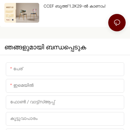
CCEF ബൂത്ത് 1.2K29-ൽ കാണാം!
ഞങ്ങളുമായി ബന്ധപ്പെടുക
പേര്
ഇമെയിൽ
ഫോൺ / വാട്ട്സ്ആപ്പ്
കൂട്ടുവാപാരം