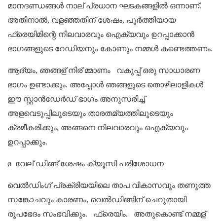
മാനദണ്ഡങ്ങൾ നാല് പ്രധാന ഘടകങ്ങളിൽ ഒന്നാണ്.
അതിനാൽ, വളഞ്ഞതിന് ശേഷം, പൂർത്തിയായ
ഫ്രെയിമിന്റെ നിലവാരവും ഐക്യവും ഉറപ്പാക്കാൻ
ഭാഗങ്ങളുടെ റേഡിയനും കോണും നമ്മൾ കണ്ടെത്തണം.
ആദ്യം, ഞങ്ങള്
നിര് മ്മാണം
വകുപ്പ് ഒരു സാധാരണ
ഭാഗം ഉണ്ടാക്കും. അപ്പോൾ ഞങ്ങളുടെ തൊഴിലാളികൾ
ഈ സ്റ്റാൻഡേർഡ് ഭാഗം അനുസരിച്ച്
അളവെടുപ്പിലൂടെയും താരതമ്യത്തിലൂടെയും
ക്രമീകരിക്കും, അങ്ങനെ നിലവാരവും ഐക്യവും
ഉറപ്പാക്കും.
ø
വേല് ഡിങ്ങ് ശേഷം ക്യൂസി പരിശോധന
വെൽഡിംഗ് പ്രക്രിയയിലെ താപ വികാസവും തണുത്ത
സങ്കോചവും കാരണം, വെൽഡിങ്ങിന് ചെറുതായി
രൂപഭേദം സംഭവിക്കും.
ഫ്രെയിം.
അതുകൊണ്ട് നമ്മള്