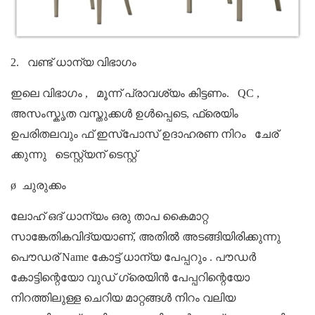
2.
വണ്ട് ധാന്യ വിഭാഗം
ഇലെ
വിഭാഗം
,
മൂന്ന് പ്രാവശ്യം കിട്ടണം.
QC
,
അസംസ്കൃത വസ്തുക്കൾ ഉൾപ്പെടെ, ഫ്രെയിം
ഉപരിതലവും
ഫ്
ഇസ്പോസ് ഉദാഹരണ നിറം
ചേര്
ക്കുന്നു
ടെസ്റ്റ്യന് ടെസ്റ്റ്
ø
ചുരുക്കം
ലോഹ്
ഒദ് ധാന്യം ഒരു താപ കൈമാറ്റ
സാങ്കേതികവിദ്യയാണ്, അതിൽ അടങ്ങിയിരിക്കുന്നു
പൌഡര് Name
കോട്ട്
ധാന്യ പേപ്പറും
. പൗഡർ
കോട്ടിന്റെയോ വുഡ് ഗ്രെയിൻ പേപ്പറിന്റെയോ
നിറത്തിലുള്ള ചെറിയ മാറ്റങ്ങൾ നിറം വലിയ