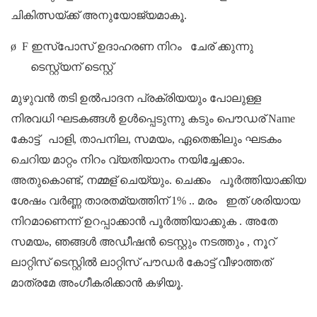
ചികിത്സയ്ക്ക് അനുയോജ്യമാകൂ.
ø
F
ഇസ്പോസ് ഉദാഹരണ നിറം
ചേര് ക്കുന്നു
ടെസ്റ്റ്യന് ടെസ്റ്റ്
മുഴുവൻ തടി ഉൽപാദന പ്രക്രിയയും പോലുള്ള
നിരവധി ഘടകങ്ങൾ ഉൾപ്പെടുന്നു
കടും
പൌഡര് Name
കോട്ട്
പാളി, താപനില, സമയം, ഏതെങ്കിലും ഘടകം
ചെറിയ മാറ്റം നിറം വ്യതിയാനം നയിച്ചേക്കാം.
അതുകൊണ്ട്, നമ്മള് ചെയ്യും.
ചെക്കം
പൂർത്തിയാക്കിയ
ശേഷം വർണ്ണ താരതമ്യത്തിന് 1%
..
മരം
ഇത് ശരിയായ
നിറമാണെന്ന് ഉറപ്പാക്കാൻ പൂർത്തിയാക്കുക
. അതേ
സമയം, ഞങ്ങൾ അഡീഷൻ ടെസ്റ്റും നടത്തും
, നൂറ്
ലാറ്റിസ് ടെസ്റ്റിൽ ലാറ്റിസ് പൗഡർ കോട്ട് വീഴാത്തത്
മാത്രമേ അംഗീകരിക്കാൻ കഴിയൂ.