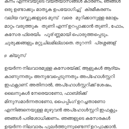
കനം എന്നിവയുടെ വ്യത്യാസങ്ങൾ കാരണം, ഞങ്ങൾ
ഒരു ഉണ്ടാക്കും
മാതൃക ഉപയോഗിച്ചു്
ക്രമീകരണം
വലിയ വസ്തുക്കളുടെ മുമ്പ്
വരെ
മുറിക്കാനുള്ള മോളം
മാറ്റം വരുത്തുക
തുണി എന്ന് ഉറപ്പാക്കാൻ തുണി
, ഫോം,
കസേര ഫ്രെയിം
പൂര് ണ്ണമായി പൊരുത്തപ്പെടും.
ചുരുക്കങ്ങളും മറ്റുചിലമില്ലാതെ.
തുറന്നി
പ്രശ്നങ്ങള്
ø
ക്യൂസ്
ഉയർന്ന നിലവാരമുള്ള കസേരയ്ക്ക്, ആളുകൾ ആദ്യം
കാണുന്നതും അനുഭവപ്പെടുന്നതും അപ്ഹോൾസ്റ്ററി
ഇഫക്റ്റാണ്. അതിനാൽ, അപ്ഹോൾസ്റ്ററിക്ക് ശേഷം,
ലൈനുകൾ നേരെയാണോ, ഫാബ്രിക്ക്
മിനുസമാർന്നതാണോ, പൈപ്പിംഗ് ഉറച്ചതാണോ
എന്നിങ്ങനെയുള്ള മുഴുവൻ അപ്ഹോൾസ്റ്ററി ഇഫക്റ്റും
ഞങ്ങൾ പരിശോധിക്കണം. ഞങ്ങളുടെ കസേരകൾ
ഉയർന്ന നിലവാരം പുലർത്തുന്നുണ്ടെന്ന് ഉറപ്പാക്കാൻ.