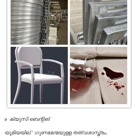
ø
ക്യുസി
ബെന്റിങ്
യൂമിയയില്
’
ഗുണമേന്മയുള്ള തത്വശാസ്ത്രം,