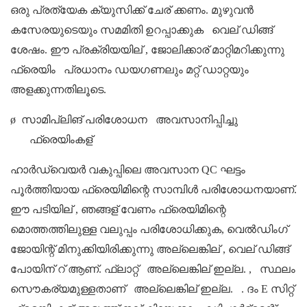
ഒരു പ്രത്യേക ക്യുസിക്ക് ചേര് ക്കണം.
മുഴുവൻ
കസേരയുടെയും സമമിതി ഉറപ്പാക്കുക
വെല് ഡിങ്ങ്
ശേഷം. ഈ പ്രക്രിയയില് ,
ജോലിക്കാര് മാറ്റിമറിക്കുന്നു
ഫ്രെയിം
പ്രധാനം
ഡയഗണലും മറ്റ് ഡാറ്റയും
അളക്കുന്നതിലൂടെ.
ø
സാമിപ്ലിങ് പരിശോധന
അവസാനിപ്പിച്ചു
ഫ്രെയിംകള്
ഹാർഡ്‌വെയർ വകുപ്പിലെ അവസാന QC ഘട്ടം
പൂർത്തിയായ ഫ്രെയിമിന്റെ സാമ്പിൾ പരിശോധനയാണ്.
ഈ പടിയില് , ഞങ്ങള്
വേണം
ഫ്രെയിമിന്റെ
മൊത്തത്തിലുള്ള വലുപ്പം പരിശോധിക്കുക, വെൽഡിംഗ്
ജോയിന്റ് മിനുക്കിയിരിക്കുന്നു
അല്ലെങ്കില് , വെല് ഡിങ്ങ്
പോയിന് റ് ആണ്.
ഫ്ലാറ്റ്
അല്ലെങ്കില് ഇല്ല.
,
സ്ഥലം
സൌകര്യമുള്ളതാണ്
അല്ലെങ്കില് ഇല്ല.
. ദം
E
സിറ്റ്