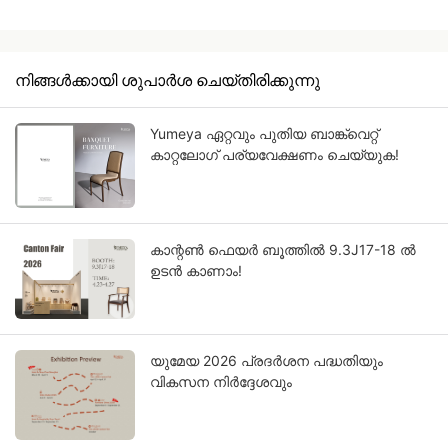
നിങ്ങൾക്കായി ശുപാർശ ചെയ്‌തിരിക്കുന്നു
Yumeya ഏറ്റവും പുതിയ ബാങ്ക്വെറ്റ്
കാറ്റലോഗ് പര്യവേക്ഷണം ചെയ്യുക!
കാന്റൺ ഫെയർ ബൂത്തിൽ 9.3J17-18 ൽ
ഉടൻ കാണാം!
യുമേയ 2026 പ്രദർശന പദ്ധതിയും
വികസന നിർദ്ദേശവും