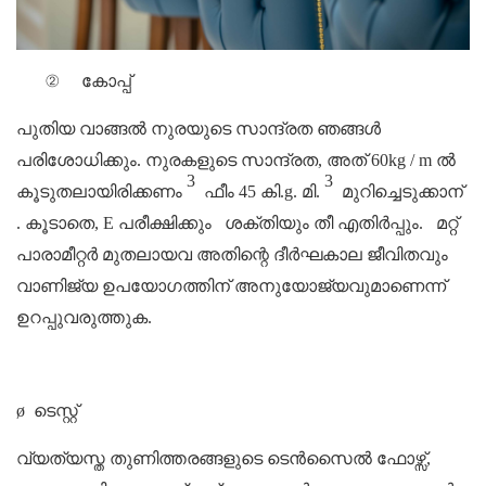
②
കോപ്പ്
പുതിയ വാങ്ങൽ നുരയുടെ സാന്ദ്രത ഞങ്ങൾ
പരിശോധിക്കും.
നുരകളുടെ സാന്ദ്രത, അത് 60kg / m ൽ
3
3
കൂടുതലായിരിക്കണം
ഫീം
45 കി.g. മി.
മുറിച്ചെടുക്കാന്
. കൂടാതെ,
E പരീക്ഷിക്കും
ശക്തിയും തീ എതിർപ്പും.
മറ്റ്
പാരാമീറ്റർ മുതലായവ അതിന്റെ ദീർഘകാല ജീവിതവും
വാണിജ്യ ഉപയോഗത്തിന് അനുയോജ്യവുമാണെന്ന്
ഉറപ്പുവരുത്തുക.
ø
ടെസ്റ്റ്
വ്യത്യസ്ത തുണിത്തരങ്ങളുടെ ടെൻസൈൽ ഫോഴ്സ്,