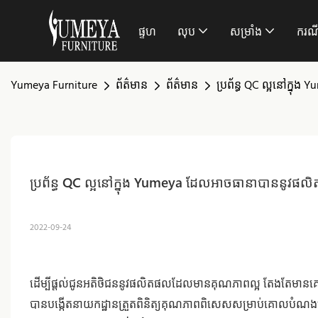
ផ្ទហ
លុប
សម្រាំង
ករណ
Yumeya Furniture
ព័ត៌មាន
ព័ត៌មាន
ប្រព័ន្ធ QC ល្អនៅក្
ប្រព័ន្ធ QC ល្អនៅក្នុង Yumeya ដែលអាចធានាបាននូវ
2022-09-24
ដើម្បីផ្តល់ជូនអតិថិជននូវផលិតផលដែលមានគុណភាពល្អ តែងតែម
បានបង្កើតនាយកដ្ឋានត្រួតពិនិត្យគុណភាពពិសេសសម្រាប់គោលបំណងន