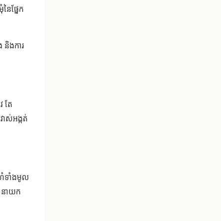
ំនៃផ្នែក
ង និងការ
ូវ តែ
ាស់អង្កត់
ហំទាំងមូល
នាយក