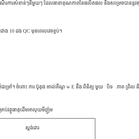
រាប់ដំណើរការសំខាន់ៗនីមួយៗ ដែលធានាគុណភាពនៃផលិតផល និងសម្រេចបាននូវស
នជាង 10 ដង QC មុនពេលវេចខ្ចប់។
ស៊ីជម្រៅ។
ចំពោះ ការ ប៊ូតុង អាល់គីណូ w
E នឹង ពិនិត្យ មួយ
បិទ
ភាព ព្រិល និ
្រាប់វត្ថុធាតុដើមអាលុយមីញ៉ូម
ស្តង់ដារ