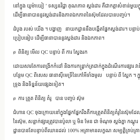
នៅក្នុង យូម៉ាយៀ
’
ទស្សនវិជ្ជា គុណភាព ស្តង់ដារ គឺជាកត្តាសំខាន់មួយក្
ដើម្បីធានាបាននូវស្តង់ដារនិងភាពឯកភាពនៃស៊ុមដែលបានបញ្ចប់។
ដំបូង របស់ យើង ។
បង្ហាញ
នាយកដ្ឋាននឹងបង្កើតផ្នែកស្តង់ដារ។ បន្ទ
ប្រៀបធៀប ដើម្បីធានាបាននូវស្តង់ដារ និងឯកភាព។
ø
ពិនិត្យ មើល QC បន្ទាប់ ពី ការ ស្វែងរក
ដោយសារតែការពង្រីកកំដៅ និងការកន្ត្រាក់ត្រជាក់ក្នុងដំណើរការផ្សារ វា
បន្ថែម QC ពិសេស
ធានាស៊ីមេទ្រីនៃកៅអីទាំងមូល
បន្ទាប់ ពី ស្អែក ។
ទ្រូង និងទិន្នន័យផ្សេងទៀត។
ø
ការ ត្រួត ពិនិត្យ គំរូ
បាន បញ្ចប់
ស៊ុម
ជំហាន QC ចុងក្រោយនៅក្នុងផ្នែកផ្នែករឹងគឺការត្រួតពិនិត្យគំរូនៃស៊ុមដ
នៃស៊ុម, សន្លាក់ផ្សារត្រូវបានប៉ូលា
ឬ មិន មែន ជា ចំណុច ស្តង់គ្នា
កណ្ដុរ
ដ្ឋានបានតែបន្ទាប់ពីឈានដល់ 100% អត្រាមានលក្ខណៈសម្បត្តិគ្រប់គ្រាន