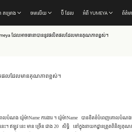
ី គម្រោង
ចមលើយ
ប៊ី ដែល
អំពី YUMEYA
ព័ត៌ម
នុង Yumeya ដែលអាចធានាបាននូវផលិតផលដែលមានគុណភាពខ្ពស់។
ផលិតផលដែលមានគុណភាពខ្ពស់។
ានគោលបំណង
យ៉ូម៉ាName
ការងារ ។
យ៉ូម៉ាName
បានខិតខំបំពេញគោលបំណង
េះ។ ឥឡូវ នេះ មាន ច្រើន ជាង
20
សិទ្ធិ
នៅក្នុងនាយកដ្ឋានត្រួតពិនិត្យគ