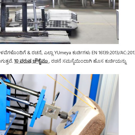
ೆಗಳೊಂದಿಗೆ & ರಚನೆ, ಎಲ್ಲಾ YUmeya ಕುರ್ಚಿಗಳು EN 16139:2013/AC:20
ಗುತ್ತವೆ.
10 ವರುಷ ಚೌಕೈಮು
, ರಚನೆ ಸಮಸ್ಯೆಯಿಂದಾಗಿ ಹೊಸ ಕುರ್ಚಿಯನ್ನು