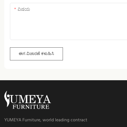
ವಿಷಯ
ಈಗ ವಿಚಾರಣೆ ಕಳುಹಿಸಿ
YUMEYA Furniture, world leading contract