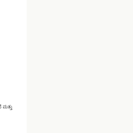
ೆ ಮತ್ತು