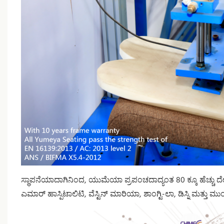
ಸ್ಥಾಪನೆಯಾದಾಗಿನಿಂದ, ಯುಮೆಯಾ ಪ್ರಪಂಚದಾದ್ಯಂತ 80 ಕ್ಕೂ ಹೆಚ್ಚು ದೇಶಗ
ಎಮಾರ್ ಹಾಸ್ಪಿಟಾಲಿಟಿ, ವೆಸ್ಟಿನ್ ಮಾರಿಯಾ, ಶಾಂಗ್ಟಿ-ಲಾ, ಡಿಸ್ನಿ ಮತ್ತ