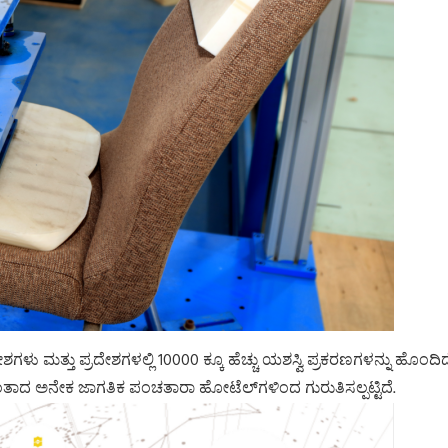
ಳು ಮತ್ತು ಪ್ರದೇಶಗಳಲ್ಲಿ 10000 ಕ್ಕೂ ಹೆಚ್ಚು ಯಶಸ್ವಿ ಪ್ರಕರಣಗಳನ್ನು ಹೊಂದಿದ
ು ಮುಂತಾದ ಅನೇಕ ಜಾಗತಿಕ ಪಂಚತಾರಾ ಹೋಟೆಲ್‌ಗಳಿಂದ ಗುರುತಿಸಲ್ಪಟ್ಟಿದೆ.