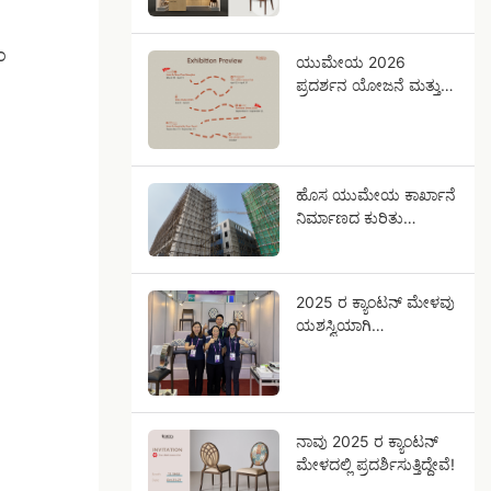
ಭೇಟಿಯಾಗೋಣ!
ಂ
ಯುಮೇಯ 2026
ಪ್ರದರ್ಶನ ಯೋಜನೆ ಮತ್ತು
ಅಭಿವೃದ್ಧಿ ನಿರ್ದೇಶನ
ಹೊಸ ಯುಮೇಯ ಕಾರ್ಖಾನೆ
ನಿರ್ಮಾಣದ ಕುರಿತು
ನವೀಕರಣ
2025 ರ ಕ್ಯಾಂಟನ್ ಮೇಳವು
ಯಶಸ್ವಿಯಾಗಿ
ಮುಕ್ತಾಯಗೊಂಡಿದೆ.
ನಾವು 2025 ರ ಕ್ಯಾಂಟನ್
ಮೇಳದಲ್ಲಿ ಪ್ರದರ್ಶಿಸುತ್ತಿದ್ದೇವೆ!