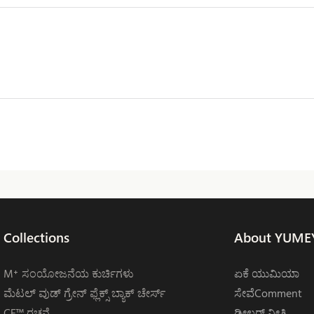
Collections
About YUME
M⁺ ಸಂಯೋಜನೆಯ ಕುರ್ಚಿಗಳು
ಏಕೆ ಯುಮಿಯಾ
ಮೆಟಲ್ ವುಡ್ ಗ್ರೇನ್ ಫ್ಲೆಕ್ಸ್ ಬ್ಯಾಕ್ ಚೇರ್ಸ್
ಸೇವೆComment
CF™ ರಚನೆ
ಡೀಲರ್ ನೀತಿ