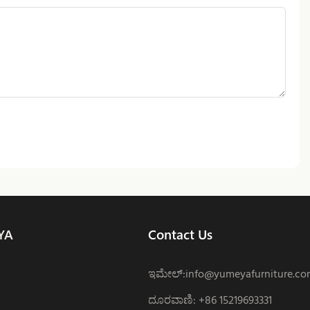
YA
Contact Us
ಇಮೇಲ್:
info@yumeyafurniture.c
ದೂರವಾಣಿ
:
+86 15219693331