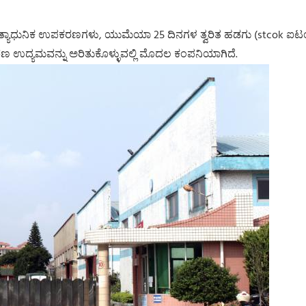
 ಅತ್ಯಾಧುನಿಕ ಉಪಕರಣಗಳು, ಯುಮೆಯಾ 25 ದಿನಗಳ ತ್ವರಿತ ಹಡಗು (stcok ಐಟ
ರಣ ಉದ್ಯಮವನ್ನು ಅರಿತುಕೊಳ್ಳುವಲ್ಲಿ ಮೊದಲ ಕಂಪನಿಯಾಗಿದೆ.