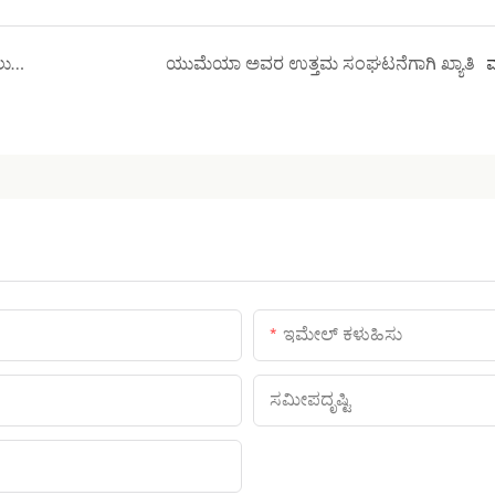
ಯುಮೆಯಾ ನಿಮಗೆ ಹೆಚ್ಚು ಸ್ಪರ್ಧಾತ್ಮಕವಾಗಿ ಸಹಾಯ ಮಾಡಲು ಒಂದು ಸೆಟ್ ಸೂಪರ್ ವೆಚ್ಚ-ಪರಿಣಾಮಕಾರಿ ಫ್ಯಾಬ್ರಿಕ್ ಅನ್ನು ಬಿಡುಗಡೆ ಮಾಡಿದೆ
ಯುಮೆಯಾ ಅವರ ಉತ್ತಮ ಸಂಘಟನೆಗಾಗಿ ಖ್ಯಾತಿ
ಇಮೇಲ್ ಕಳುಹಿಸು
ಸಮೀಪದೃಷ್ಟಿ