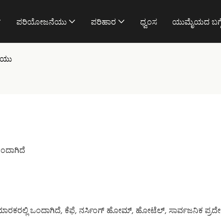
ಪರಿಯೋಜನೆಯು
ಪರಿಹಾರ
ಧ್ವಂಸ
ಯುಮೈಯದ ಬಗ್
ನಿಯು
ಂದಾಗಿದೆ
್ಲಿ ಒಂದಾಗಿದೆ, ಕೆಫೆ, ನರ್ಸಿಂಗ್ ಹೋಮ್, ಹೋಟೆಲ್, ಸಾರ್ವಜನಿಕ ಪ್ರದೇ