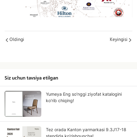
Oldingi
Keyingisi
Siz uchun tavsiya etilgan
Yumeya Eng so'nggi ziyofat katalogini
ko'rib chiqing!
Tez orada Kanton yarmarkasi 9.3J17-18
stendida ko'rishguncha!