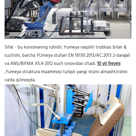
Sifat - bu korxonaning ruhidir. Yumeya naqshli trubkasi bilan &
tuzilishi, barcha YUmeya stullari EN 16139:2013/AC:2013 2-darajali
va ANS/BIFMA X5.4-2012 kuch sinovidan o'tadi.
10 yil freymi
,Yumeya struktura muammosi tufayli yangi stulni almashtirishni
va'da qilmoqda.