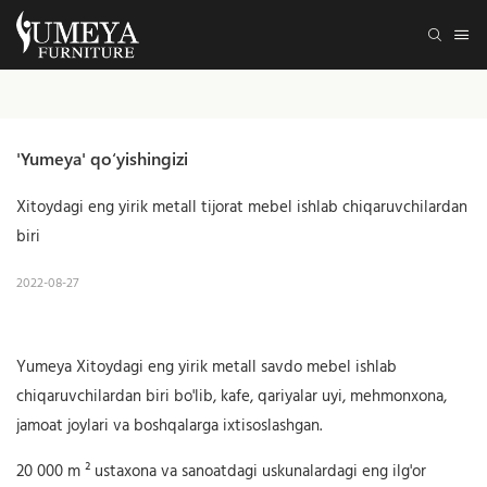
'Yumeya' qoʻyishingizi
Xitoydagi eng yirik metall tijorat mebel ishlab chiqaruvchilardan
biri
2022-08-27
Yumeya Xitoydagi eng yirik metall savdo mebel ishlab
chiqaruvchilardan biri bo'lib, kafe, qariyalar uyi, mehmonxona,
jamoat joylari va boshqalarga ixtisoslashgan.
20 000 m ² ustaxona va sanoatdagi uskunalardagi eng ilg'or