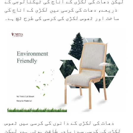
لیکن دھات کی لکڑی کے اناج کی ٹیکنالوجی کے
ذریعے، دھات کی کرسی میں لکڑی کے اناج کی
ساخت اور ٹھوس لکڑی کی کرسی کی طرح ٹچ ہے۔
دھات کی لکڑی کے دانوں کی کرسی میں ٹھوس
لکڑی کی کرسی سے زیادہ طاقت ہوتی ہے، لیکن