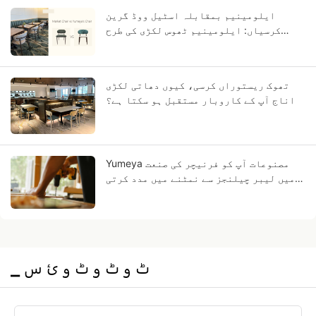
ایلومینیم بمقابلہ اسٹیل ووڈ گرین
کرسیاں: ایلومینیم ٹھوس لکڑی کی طرح
کیوں لگتا ہے؟
تھوک ریستوراں کرسی، کیوں دھاتی لکڑی
اناج آپ کے کاروبار مستقبل ہو سکتا ہے؟
Yumeya مصنوعات آپ کو فرنیچر کی صنعت
میں لیبر چیلنجز سے نمٹنے میں مدد کرتی
ہیں
▁ ٹ و ٹ و ٹ و ئ س