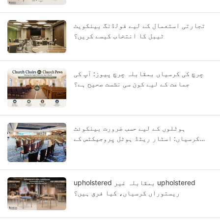
تجارتی استعمال کے لیے فولڈنگ بینکویٹ
ٹیبل کا انتخاب کیسے کریں؟
چرچ کی کرسیاں بمقابلہ چرچ پیوز: آپ کی
جماعت کے لیے کون سی نشست صحیح ہے؟
ہوٹلوں کے لیے حسب ضرورت بینکوئٹ
کرسیاں: اسٹار ریٹڈ ہوٹل پروجیکٹس کے
لیے OEM گائیڈ
upholstered بمقابلہ غیر upholstered
ریستوراں کرسیاں، کیا فرق ہیں؟