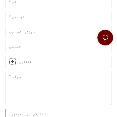
نام
ای میل
فون/واٹس ایپ
کمپنی
فائلیں
مواد
اب انکوائری بھیجیں