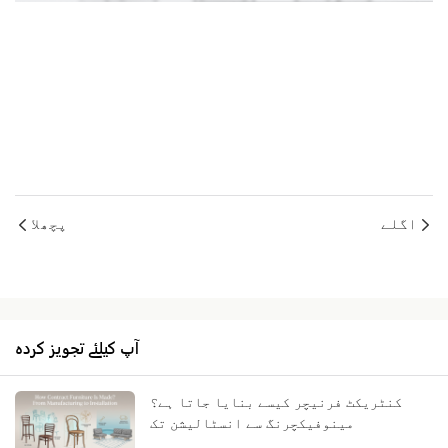
اگلے
پچھلا
آپ کیلئے تجویز کردہ
کنٹریکٹ فرنیچر کیسے بنایا جاتا ہے؟
مینوفیکچرنگ سے انسٹالیشن تک