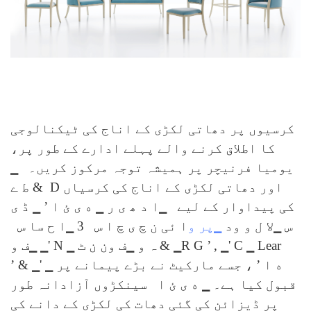
کرسیوں پر دھاتی لکڑی کے اناج کی ٹیکنالوجی
کا اطلاق کرنے والے پہلے ادارے کے طور پر،
یومیا فرنیچر پر ہمیشہ توجہ مرکوز کریں۔
▁
D اور دھاتی لکڑی کے اناج کی کرسیاں
ط ے &
کی پیداوار کے لیے
▁ا د ھ ی ر
▁ ه ی ئ ا
’
▁ ڈ ی
س
▁لا ل و ود
▁پر و
ا ئی ن چ ی چ ا س
3
▁ا ح سا س
▁ Lear
C
▁'
,
’
▁ف ون ن ٹ & ▁R G
▁ ہ و
N
▁'
▁ف و
▁ ه ا
’ ، جسے مارکیٹ نے بڑے پیمانے پر
▁'
&
’
قبول کیا ہے۔
▁ ه ی ئ ا
سینکڑوں آزادانہ طور
پر ڈیزائن کی گئی دھات کی لکڑی کے دانے کی