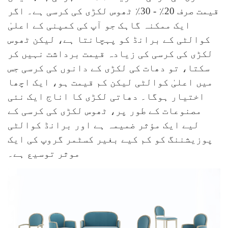
قیمت صرف 20٪ - 30٪ ٹھوس لکڑی کی کرسی ہے۔ اگر
ایک ممکنہ گاہک جو آپ کی کمپنی کے اعلیٰ
کوالٹی کے برانڈ کو پہچانتا ہے، لیکن ٹھوس
لکڑی کی کرسی کی زیادہ قیمت برداشت نہیں کر
سکتا، تو دھات کی لکڑی کے دانوں کی کرسی جس
میں اعلیٰ کوالٹی لیکن کم قیمت ہو، ایک اچھا
اختیار ہوگا۔ دھاتی لکڑی کا اناج ایک نئی
مصنوعات کے طور پر، ٹھوس لکڑی کی کرسی کے
لیے ایک مؤثر ضمیمہ ہے اور برانڈ کوالٹی
پوزیشننگ کو کم کیے بغیر کسٹمر گروپ کی ایک
موثر توسیع ہے۔