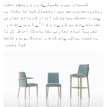
کرسیاں ہیں، بشمول
▁ف ور ی
رینچ، محل،
ریٹرو، جدید، جس میں استعمال کیا جا سکتا ہے
▁سب ز
مختلف سجاوٹ کے انداز کے ساتھ تجارتی
مقامات
▁م ض بو ط ،
▁ ه ی ئ ا
’
▁ ڈ ی س
▁تف ٹ ر
تقریباً تمام تجارتی مقامات کا احاطہ کرتا
ہے جیسے ہوٹل،
▁اس کا ف
، نرسنگ ہومز، فاسٹ
فوڈ وغیرہ