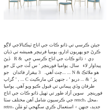
جيئن ڪرسي تي ڌاتو ڪاٺ جي اناج ٽيڪنالاجي لاڳو
ڪرڻ جو پهريون ادارو،
يوميا فرنيچر هميشه تي ڌيان
ڊي ۽ ڌاتو ڪاٺ جي اناج ڪرسي جي
R &
ڏيڻ
پيداوار لاء
سال.
يواميا فورينچر
’
س
لُٽ جي ٽَل جو
ھو
ملائڪ &
N
...
جو...
چٽ آھي.
3
بيقرار فائدان
پڙ ’
&
...
دريو
’ ، جنهن کي مارڪيٽ
C
...
,
’
گراپ
طرفان وڏي پيماني تي قبول ڪيو ويو آهي.
يواميا
فورينچر
سوين آزاد طور تي ٺهيل ڌاتو ڪاٺ جي اناج
rench، محل،
مختلف سٽا
جي ڪرسيون شامل آهن
retro، جديد، جنهن ۾ استعمال ڪري سگهجي ٿو
مَلَن