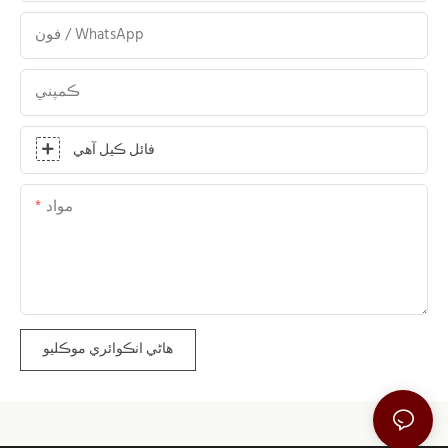
فون / WhatsApp
ڪمپني
فائل ڪيل آهي
مواد
هاڻي انڪوائري موڪليو