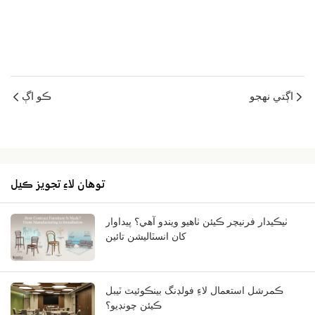
اڳتي نهجو
ڪو اڳ
توھان لاءِ تجويز ڪيل
ٺيڪيدار فرنيچر ڪيئن ٺاهيو ويندو آهي؟ پيداوار
کان انسٽاليشن تائين
ڪمرشل استعمال لاءِ فولڊنگ بينڪوئيٽ ٽيبل
ڪيئن چونڊيو؟