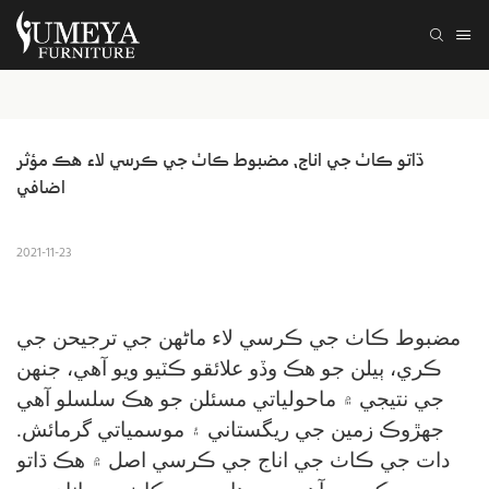
ڌاتو ڪاٺ جي اناج، مضبوط ڪاٺ جي ڪرسي لاء هڪ مؤثر 
اضافي
2021-11-23
مضبوط ڪاٺ جي ڪرسي لاء ماڻهن جي ترجيحن جي
ڪري، ٻيلن جو هڪ وڏو علائقو ڪٽيو ويو آهي، جنهن
جي نتيجي ۾ ماحولياتي مسئلن جو هڪ سلسلو آهي
جهڙوڪ زمين جي ريگستاني ۽ موسمياتي گرمائش.
دات جي ڪاٺ جي اناج جي ڪرسي اصل ۾ هڪ ڌاتو