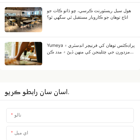
هول سيل ريسٽورنٽ ڪرسي، ڇو ڌاتو ڪاٺ جو
اناج توهان جو ڪاروبار مستقبل ٿي سگهي ٿو؟
Yumeya پراڊڪٽس توهان کي فرنيچر انڊسٽري ۾
مزدورن جي چئلينجن کي منهن ڏيڻ ۾ مدد ڪن
ٿيون.
اسان سان رابطو ڪريو.
نالو
اي ميل