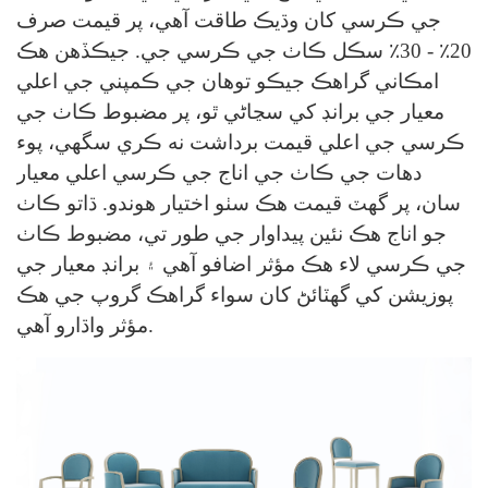
جي ڪرسي کان وڌيڪ طاقت آهي، پر قيمت صرف
20٪ - 30٪ سڪل ڪاٺ جي ڪرسي جي. جيڪڏهن هڪ
امڪاني گراهڪ جيڪو توهان جي ڪمپني جي اعلي
معيار جي برانڊ کي سڃاڻي ٿو، پر مضبوط ڪاٺ جي
ڪرسي جي اعلي قيمت برداشت نه ڪري سگهي، پوء
دھات جي ڪاٺ جي اناج جي ڪرسي اعلي معيار
سان، پر گهٽ قيمت هڪ سٺو اختيار هوندو. ڌاتو ڪاٺ
جو اناج هڪ نئين پيداوار جي طور تي، مضبوط ڪاٺ
جي ڪرسي لاء هڪ مؤثر اضافو آهي ۽ برانڊ معيار جي
پوزيشن کي گهٽائڻ کان سواء گراهڪ گروپ جي هڪ
مؤثر واڌارو آهي.