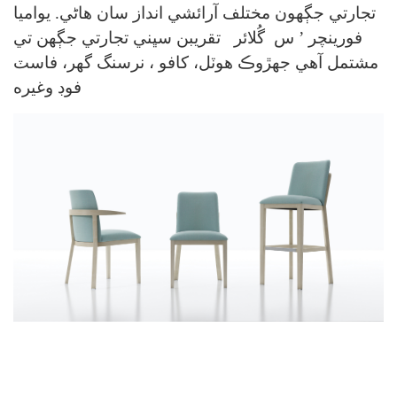
تجارتي جڳهون مختلف آرائشي انداز سان
ھاڻي.
يواميا
فورينچر
’
س
گُلائر
تقريبن سڀني تجارتي جڳهن تي
مشتمل آهي جهڙوڪ هوٽل،
کافو
، نرسنگ گهر، فاسٽ
فوڊ وغيره