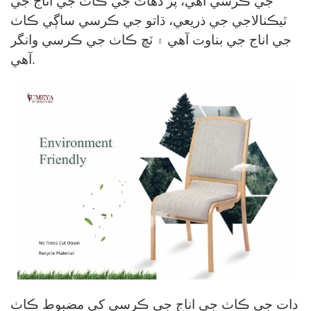
جي ڪرسي آهي، پر دھات جي ڪاٺ جي اناج جي
ٽيڪنالاجي جي ذريعي، ڌاتو جي ڪرسي ساڳي ڪاٺ
جي اناج جي بناوت آهي ۽ ٽچ ڪاٺ جي ڪرسي وانگر
آهي.
دات جي ڪاٺ جي اناج جي ڪرسي کي مضبوط ڪاٺ