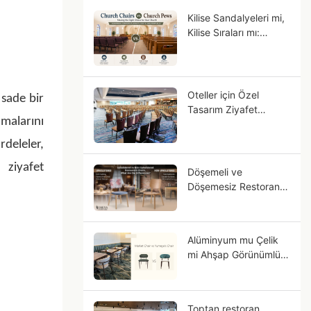
Kilise Sandalyeleri mi,
Kilise Sıraları mı:
Cemaatiniz İçin Hangi
Oturma Düzeni Daha
Uygun?
Oteller için Özel
 sade bir
Tasarım Ziyafet
malarını
Sandalyeleri: Yıldızlı
Otel Projeleri için OEM
rdeleler,
Kılavuzu
 ziyafet
Döşemeli ve
Döşemesiz Restoran
Sandalyeleri
Arasındaki Farklar
Nelerdir?
Alüminyum mu Çelik
mi Ahşap Görünümlü
Sandalyeler:
Alüminyum Neden
Masif Ahşaba Daha
Toptan restoran