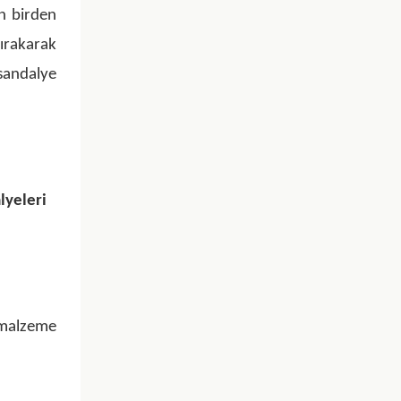
n birden
bırakarak
sandalye
lyeleri
 malzeme