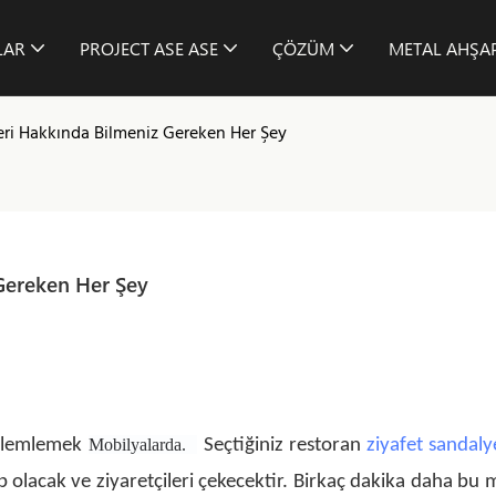
LAR
PROJECT ASE ASE
ÇÖZÜM
METAL AHŞAP
ri Hakkında Bilmeniz Gereken Her Şey
Gereken Her Şey
zlemlemek
Mobilyalarda.
Seçtiğiniz restoran
ziyafet sandaly
hip olacak ve ziyaretçileri çekecektir. Birkaç dakika daha bu