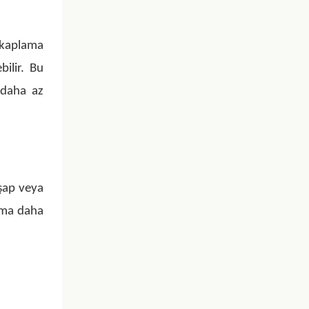
i kaplama
ilir. Bu
 daha az
şap veya
ama daha