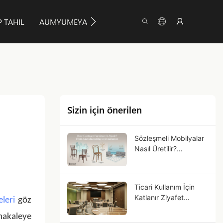
 TAHIL
AUMYUMEYA
BILGI
BIZE ULAŞIN
Sizin için önerilen
Sözleşmeli Mobilyalar
Nasıl Üretilir?
Üretimden Montaja
Kadar
Ticari Kullanım İçin
Katlanır Ziyafet
eleri
göz
Masaları Nasıl Seçilir?
 makaleye