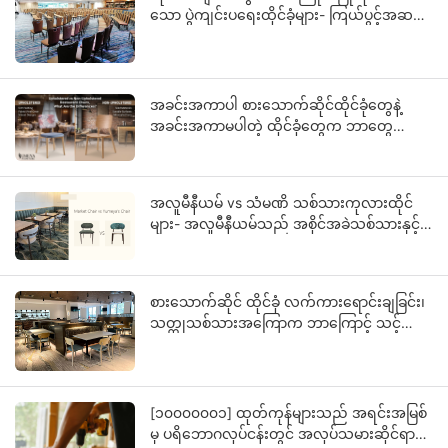
သော ပွဲကျင်းပရေးထိုင်ခုံများ- ကြယ်ပွင့်အဆင့်
သတ်မှတ်ထားသော ဟိုတယ်ပရောဂျက်များ
အတွက် OEM လမ်းညွှန်
အခင်းအကာပါ စားသောက်ဆိုင်ထိုင်ခုံတွေနဲ့
အခင်းအကာမပါတဲ့ ထိုင်ခုံတွေက ဘာတွေ
ကွာခြားလဲ။
အလူမီနီယမ် vs သံမဏိ သစ်သားကုလားထိုင်
များ- အလူမီနီယမ်သည် အစိုင်အခဲသစ်သားနှင့် ပို
တူရသည့် အကြောင်းရင်းကား အဘယ်နည်း။
စားသောက်ဆိုင် ထိုင်ခုံ လက်ကားရောင်းချခြင်း၊
သတ္တုသစ်သားအကြောက ဘာကြောင့် သင့်
လုပ်ငန်းရဲ့ အနာဂတ်ဖြစ်နိုင်တာလဲ။
[၁၀၀၀၀၀၀၁] ထုတ်ကုန်များသည် အရင်းအမြစ်
မှ ပရိဘောဂလုပ်ငန်းတွင် အလုပ်သမားဆိုင်ရာ