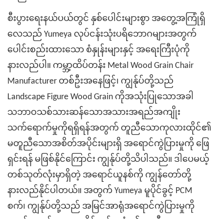
စီးပွားရေးနယ်ပယ်တွင် နှစ်ပေါင်းများစွာ အတွေ့အကြုံရှိ
လေသည် Yumeya လုပ်ငန်းသုံးပရိဘောဂများအတွက်
ပေါင်းစည်းထားသော စံနှုန်းများနှင့် အရေးကြီးပုံကို
နားလည်ပါ။ ကမ္ဘာ့ထိပ်တန်း Metal Wood Grain Chair
Manufacturer တစ်ဦးအနေဖြင့်၊ ကျွန်ုပ်တို့သည်
Landscape Figure Wood Grain ကိုအသုံးပြုသောအခါ
သဘာဝသစ်သားဆန်သောအသားအရည်အကျိုး
သက်ရောက်မှုကိုရရှိရန်အတွက် တူညီသောကုလားထိုင်၏
မတူညီသောအစိတ်အပိုင်းများရှိ အရောင်ကွဲပြားမှုကို ဖြေ
ရှင်းရန် မဖြစ်နိုင်ကြောင်း ကျွန်ုပ်တို့သိပါသည်။ ဒါပေမယ့်
တစ်သုတ်လုံးမှာရှိတဲ့ အရောင်ယူနစ်ကို ကျွန်တော်တို့
နားလည်နိုင်ပါတယ်။ အတွက် Yumeya မူပိုင်ခွင့် PCM
စက်၊ ကျွန်ုပ်တို့သည် အမြင်အာရုံအရောင်ကွဲပြားမှုကို