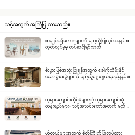
သင့်အတွက် အကြံပြုထားသည်။
စာချုပ်ပရိဘောဂများကို မည်သို့ပြုလုပ်သနည်း။
ထုတ်လုပ်မှုမှ တပ်ဆင်ခြင်းအထိ
စီးပွားဖြစ်အသုံးပြုရန်အတွက် ခေါက်သိမ်းနိုင်
သော ပွဲစားပွဲများကို မည်သို့ရွေးချယ်ရမည်နည်း။
ဘုရားကျောင်းထိုင်ခုံများနှင့် ဘုရားကျောင်းခုံ
တန်းရှည်များ- သင့်အသင်းတော်အတွက် မည်
သည့်ထိုင်ခုံသည် သင့်တော်သနည်း။
ဟိုတယ်များအတွက် စိတ်ကြိုက်ပြုလုပ်ထား