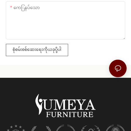
ကေြနပ်သော
စုံစမ်းစစ်ဆေးရေးကိုယခုပို့ပါ