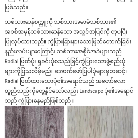
ဖြစ်သည်။
သစ်သားဆန်စက္ကူကို သစ်သားအမာခံသစ်သား၏
အစစ်အမှန်သစ်သားဆန်သော အသွင်အပြင်ကို တုပပြီး
ပြုလုပ်ထားသည်။ ကွဲပြားခြားနားသောဖြတ်တောက်ခြင်း
နည်းလမ်းများကြောင့်၊ သစ်သားအစိုင်အခဲများသည်
Radial ဖြတ်ပုံ၊ ရှုခင်းပုံစသည်ဖြင့်ကွဲပြားသောဖွဲ့စည်းပုံ
များကိုပြသလိမ့်မည်။ အောက်ဖော်ပြပါပုံများမှတဆင့်၊
Radial ဖြတ်ထားသောပုံ၏အရောင်သည် အတော်လေး
တူညီသည်ကိုတွေ့နိုင်သော်လည်း Landscape ပုံ၏အရောင်
သည် ကွဲပြားနေမည်ဖြစ်သည် ။