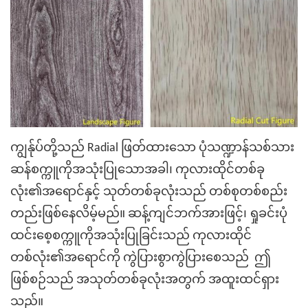
ကျွန်ုပ်တို့သည် Radial ဖြတ်ထားသော ပုံသဏ္ဍာန်သစ်သား
ဆန်စက္ကူကိုအသုံးပြုသောအခါ၊ ကုလားထိုင်တစ်ခု
လုံး၏အရောင်နှင့် သုတ်တစ်ခုလုံးသည် တစ်စုတစ်စည်း
တည်းဖြစ်နေလိမ့်မည်။ ဆန့်ကျင်ဘက်အားဖြင့်၊ ရှုခင်းပုံ
ထင်းစေ့စက္ကူကိုအသုံးပြုခြင်းသည် ကုလားထိုင်
တစ်လုံး၏အရောင်ကို ကွဲပြားစွာကွဲပြားစေသည် ဤ
ဖြစ်စဉ်သည် အသုတ်တစ်ခုလုံးအတွက် အထူးထင်ရှား
သည်။