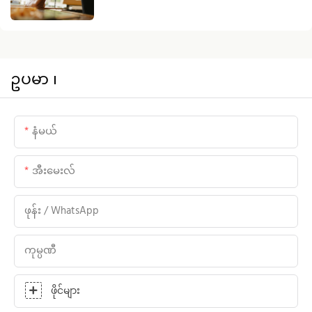
စိန်ခေါ်မှုများကို ကိုင်တွယ်ဖြေရှင်းရန် သင့်အား
ကူညီပေးသည်
ဥပမာ ၊
နံမယ်
အီးမေးလ်
ဖုန်း / WhatsApp
ကုမ္ပဏီ
ဖိုင်များ