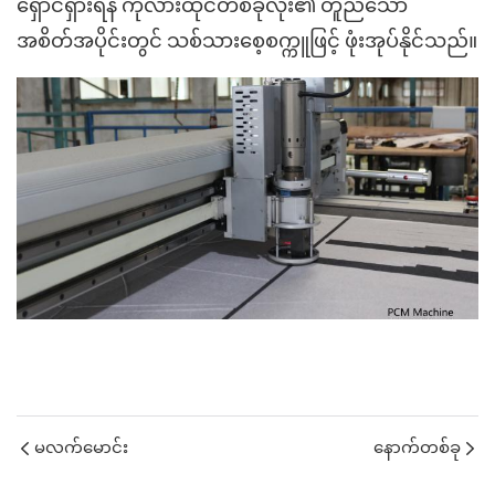
ရှောင်ရှားရန် ကုလားထိုင်တစ်ခုလုံး၏ တူညီသော
အစိတ်အပိုင်းတွင် သစ်သားစေ့စက္ကူဖြင့် ဖုံးအုပ်နိုင်သည်။
မလက်မောင်း
နောက်တစ်ခု