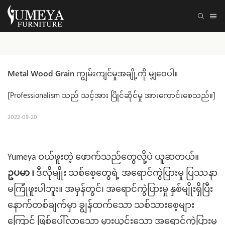
Metal Wood Grain ကျွမ်းကျင်မှုအချို့ကို မျှဝေပါ။
[Professionalism သည် သင့်အား ပြိုင်ဆိုင်မှု အားကောင်းစေသည်။]
2022-09-20
Yumeya ဝယ်ဖူးတဲ့ ဖောက်သည်တွေလို့ပဲ ယူဆတယ်။
ဥပမာ ၊
ဒီလိုမျိုး သစ်စေ့တွေရဲ့ အရောင်ကွဲပြားမှု ပြဿနာ
မကြုံဖူးပါဘူး။ အမှန်တွင်၊ အရောင်ကွဲပြားမှု နှစ်မျိုးရှိပြီး
နောက်တစ်ချက်မှာ ချွန်ထက်သော သစ်သားစေ့များ
ကြောင့် ဖြစ်ပေါ်လာသော မှားယွင်းသော အရောင်ကွဲပြားမှု