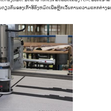
ch ທັງຫມົດ. ມັດທາຍ Yumeya ສິດທິບັດເຄື່ອງ PCM, ພວກເຮົາ
ນດຽວກັນຂອງເກົ້າອີ້ທັງຫມົດເພື່ອຫຼີກເວັ້ນການຄວາມແຕກຕ່າງຂອ