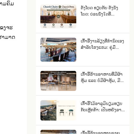
ວາມຄົມ
ຕັ່ງໂບດ ທຽບກັບ ຕັ່ງນັ່ງ
ໂບດ: ບ່ອນນັ່ງໃດທີ່
ເໝາະສົມກັບສະມາຊິກໃນ
ໂບດຂອງທ່ານ?
້ແຂງຈະ
ານສາມາດ
ເກົ້າອີ້ງານລ້ຽງທີ່ກຳນົດເອງ
ສຳລັບໂຮງແຮມ: ຄູ່ມື
OEM ສຳລັບໂຄງການ
ໂຮງແຮມທີ່ໄດ້ຮັບການຈັດ
ອັນດັບດາວ
ເກົ້າອີ້ຮ້ານອາຫານທີ່ມີຜ້າ
ຫຸ້ມ ແລະ ບໍ່ມີຜ້າຫຸ້ມ, ມີ
ຄວາມແຕກຕ່າງແນວໃດ?
ເກົ້າອີ້ໄມ້ອາລູມິນຽມທຽບ
ກັບເຫຼັກກ້າ: ເປັນຫຍັງອາລູ
ມິນຽມຈຶ່ງເບິ່ງຄືກັບໄມ້
ແຂງ?
ເກົ້າອີ້ຮ້ານອາຫານຂາຍ