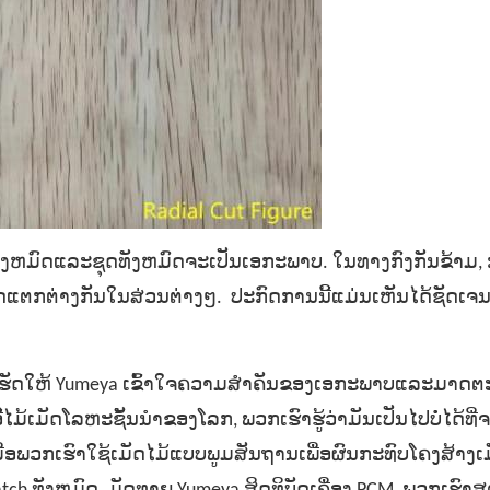
້າອີ້ທັງຫມົດແລະຊຸດທັງຫມົດຈະເປັນເອກະພາບ. ໃນທາງກົງກັນຂ້າມ,
ກົດແຕກຕ່າງກັນໃນສ່ວນຕ່າງໆ. ປະກົດການນີ້ແມ່ນເຫັນໄດ້ຊັດເຈ
ດໃຫ້ Yumeya ເຂົ້າໃຈຄວາມສໍາຄັນຂອງເອກະພາບແລະມາດ
ອີ້ໄມ້ເມັດໂລຫະຊັ້ນນໍາຂອງໂລກ, ພວກເຮົາຮູ້ວ່າມັນເປັນໄປບໍ່ໄດ້ທີ
່ອພວກເຮົາໃຊ້ເມັດໄມ້ແບບພູມສັນຖານເພື່ອຜົນກະທົບໂຄງສ້າງເມ