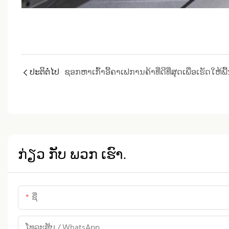
ປະຕິຕໍ່ໄປ
ກ່ຽວ ກັບ ພວກ ເຮົາ.
ຊື່
ໂທລະສັບ / WhatsApp