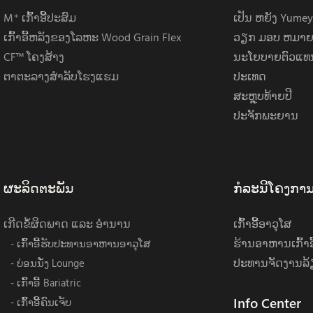
M⁺ ເກົ້າອີ້ປະສົມ
ເປັນ ຫຍັງ Yumey
ເກົ້າອີ້ຫລັງຂອງໂລຫະ Wood Grain Flex
ວຽກ ມອບ ຫມາຍ 
CF™ ໂຄງສ້າງ
ນະໂຍບາຍຕົວແທນ
ຕາຕະລາງສໍາລັບໂຮງແຮມ
ປະເທດ
ສະຫຼຸບທ້າຍປີ
ປະຈັກພະຍານ
ຜະລິດຕະພັນ
ກໍລະນີໂຄງກາ
ເກີດຂໍ້ຜິດພາດ ແລະ ອໍານານ
ເກົ້າອີ້ອາວຸໂສ
ຮ້ານອາຫານເກົ້າ
- ເກົ້າອີ້ຮັບປະທານອາຫານອາວຸໂສ
ປະທານຈັດງານລ້
- ບ່ອນນັ່ງ Lounge
- ເກົ້າອີ້ Bariatric
Info Center
- ເກົ້າອີ້ຄົນເຈັບ