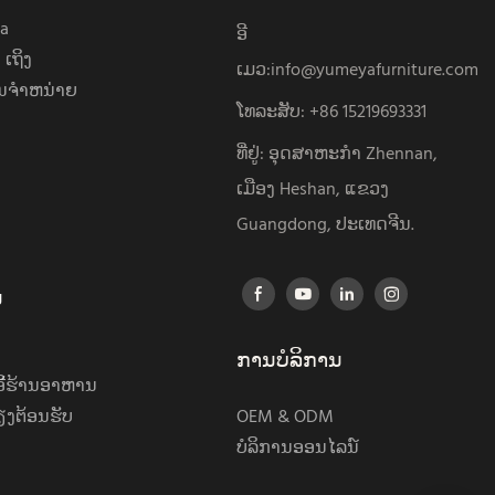
a
ອີ
ເຖິງ
ເມວ:
info@yumeyafurniture.com
ຈໍາຫນ່າຍ
ໂທລະສັບ
:
+86 15219693331
ທີ່ຢູ່: ອຸດສາຫະກຳ Zhennan,
ເມືອງ Heshan, ແຂວງ
Guangdong, ປະເທດຈີນ.
ນ
ການບໍລິການ
ອີ້ຮ້ານອາຫານ
ຽງຕ້ອນຮັບ
OEM & ODM
ບໍລິການອອນໄລນ໌