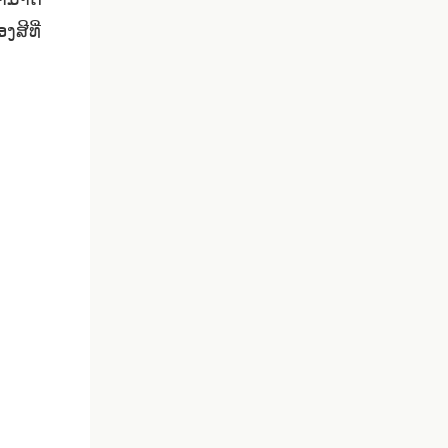
ສາມາດ
ງສີທີ່