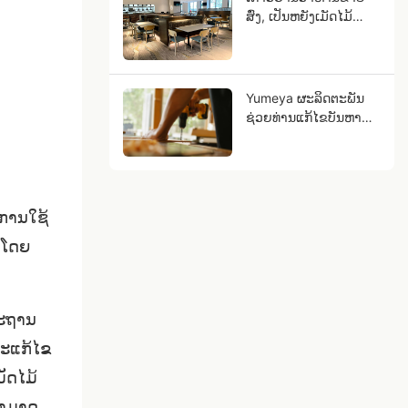
ສົ່ງ, ເປັນຫຍັງເມັດໄມ້
ໂລຫະສາມາດເປັນທຸລະກິດ
ຂອງທ່ານໃນອະນາຄົດ?
Yumeya ຜະລິດຕະພັນ
ຊ່ວຍທ່ານແກ້ໄຂບັນຫາ
ແຮງງານໃນອຸດສາຫະກໍາ
ເຟີນີເຈີໄດ້ທີ່ແຫຼ່ງທີ່ມາ
 ການໃຊ້
ນໂດຍ
ຕະຖານ
່ຈະແກ້ໄຂ
ັດໄມ້