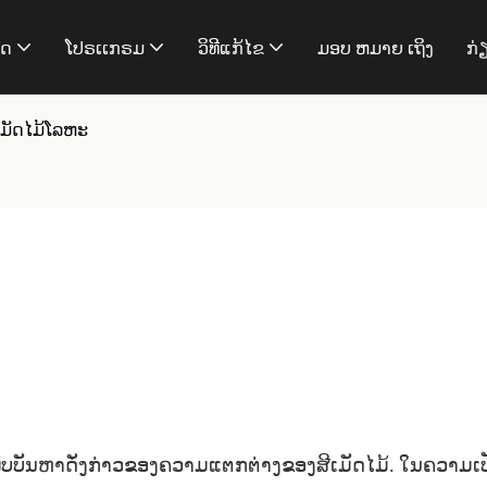
າດ
ໂປຣເເກຣມ
ວິທີແກ້ໄຂ
ມອບ ຫມາຍ ເຖິງ
ກ່
ມັດໄມ້ໂລຫະ
ພົບບັນຫາດັ່ງກ່າວຂອງຄວາມແຕກຕ່າງຂອງສີເມັດໄມ້. ໃນຄວາມເປັນ