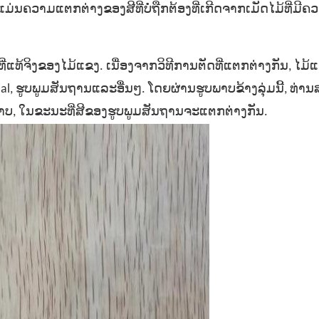
ຄວາມແຕກຕ່າງຂອງສີທີ່ບໍ່ຖືກຕ້ອງທີ່ເກີດຈາກເມັດໄມ້ທີ່ມີຄ
ແທ້ຈິງຂອງໄມ້ແຂງ. ເນື່ອງຈາກວິທີການຕັດທີ່ແຕກຕ່າງກັນ, ໄມ
dial, ຮູບພູມສັນຖານແລະອື່ນໆ. ໂດຍຜ່ານຮູບພາບຂ້າງລຸ່ມນີ້, ທ່
ະພາບ, ໃນຂະນະທີ່ສີຂອງຮູບພູມສັນຖານຈະແຕກຕ່າງກັນ.