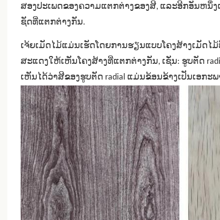
ສອງປະເພດຂອງຄວາມແຕກຕ່າງຂອງສີ, ແລະອີກອັນຫນຶ່ງແມ່ນ
ຊັດທີ່ແຕກຕ່າງກັນ.
ເຈ້ຍເມັດໄມ້ແມ່ນເຮັດໂດຍການຮຽນແບບໂຄງສ້າງເມັດໄມ້ທີ່
ສະແດງໃຫ້ເຫັນໂຄງສ້າງທີ່ແຕກຕ່າງກັນ, ເຊັ່ນ: ຮູບຕັດ ra
ເຫັນໄດ້ວ່າສີຂອງຮູບຕັດ radial ແມ່ນຂ້ອນຂ້າງເປັນເອກ