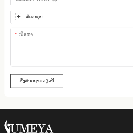
ສັດຕະກຸນ
ເນື້ອຫາ
ສົ່ງສອບຖາມດຽວນີ້