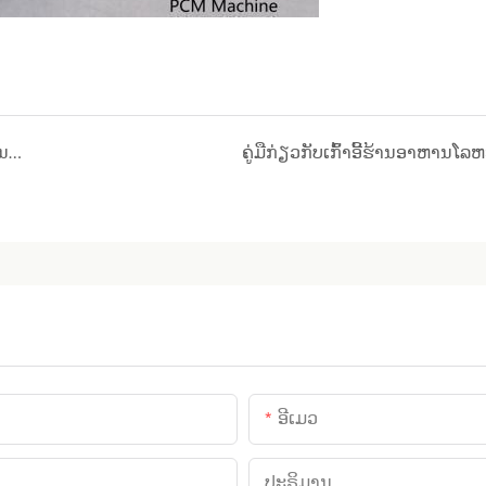
ຊອກຫາເກົ້າອີ້ຄາເຟການຄ້າທີ່ດີທີ່ສຸດເພື່ອເຮັດໃຫ້ພື້ນທີ່ຂອງທ່ານເບິ່ງສວຍງາມ
ຄູ່ມືກ່ຽວກັບເກົ້າອີ້ຮ້ານອາຫານໂລ
ອີເມວ
ປະຣິມານ