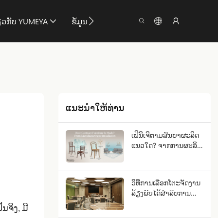
ຽວກັບ YUMEYA
ຂໍ້ມູນ
ຕິດຕໍ່
ແນະນໍາໃຫ້ທ່ານ
ເຟີນີເຈີຕາມສັນຍາຜະລິດ
ແນວໃດ? ຈາກການຜະລິດ
ຈົນເຖິງການຕິດຕັ້ງ
ວິທີການເລືອກໂຕະຈັດງານ
ລ້ຽງພັບໄດ້ສຳລັບການນຳ
ໃຊ້ທາງການຄ້າ?
ຈິງ, ມີ