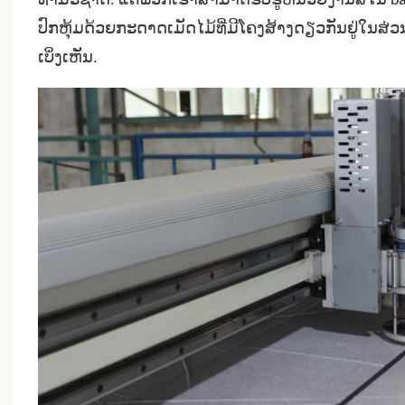
ທໍາມະຊາດ. ແຕ່ພວກເຮົາສາມາດຮັບຮູ້ຫນ່ວຍງານສີໃນ bat
ປົກຫຸ້ມດ້ວຍກະດາດເມັດໄມ້ທີ່ມີໂຄງສ້າງດຽວກັນຢູ່ໃນສ່ວ
ເບິ່ງເຫັນ.