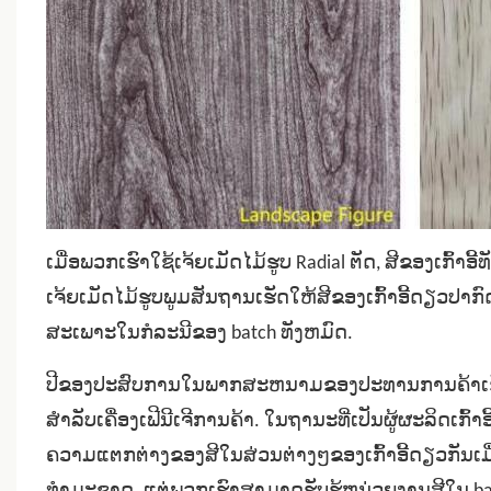
ເມື່ອພວກເຮົາໃຊ້ເຈ້ຍເມັດໄມ້ຮູບ Radial ຕັດ, ສີຂອງເກົ
ເຈ້ຍເມັດໄມ້ຮູບພູມສັນຖານເຮັດໃຫ້ສີຂອງເກົ້າອີ້ດຽວປາ
ສະເພາະໃນກໍລະນີຂອງ batch ທັງຫມົດ.
ປີຂອງປະສົບການໃນພາກສະຫນາມຂອງປະທານການຄ້າເຮັ
ສໍາລັບເຄື່ອງເຟີນີເຈີການຄ້າ. ໃນຖານະທີ່ເປັນຜູ້ຜະລິດເກົ້າ
ຄວາມແຕກຕ່າງຂອງສີໃນສ່ວນຕ່າງໆຂອງເກົ້າອີ້ດຽວກັນເມື