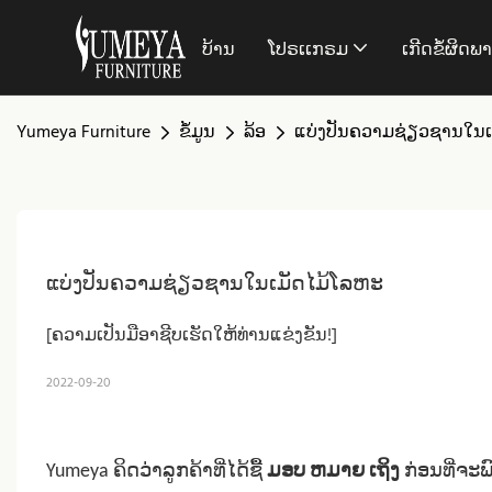
ບ້ານ
ໂປຣເເກຣມ
ເກີດຂໍ້ຜິດພ
Yumeya Furniture
ຂໍ້ມູນ
ລ້ອ
ແບ່ງປັນຄວາມຊ່ຽວຊານໃນເ
ແບ່ງປັນຄວາມຊ່ຽວຊານໃນເມັດໄມ້ໂລຫະ
[ຄວາມເປັນມືອາຊີບເຮັດໃຫ້ທ່ານແຂ່ງຂັນ!]
2022-09-20
Yumeya ຄິດວ່າລູກຄ້າທີ່ໄດ້ຊື້
ມອບ ຫມາຍ ເຖິງ
ກ່ອນທີ່ຈະ