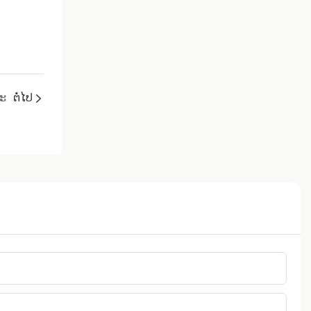
ຫະ
ຕໍ່ໄປ