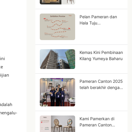
9.3J17-18!
Pelan Pameran dan
Hala Tuju
Pembangunan
Yumeya 2026
Kemas Kini Pembinaan
ini
Kilang Yumeya Baharu
ke
ijian
Pameran Canton 2025
telah berakhir dengan
jayanya.
Adalah
mengalu-
Kami Pamerkan di
Pameran Canton
2025!