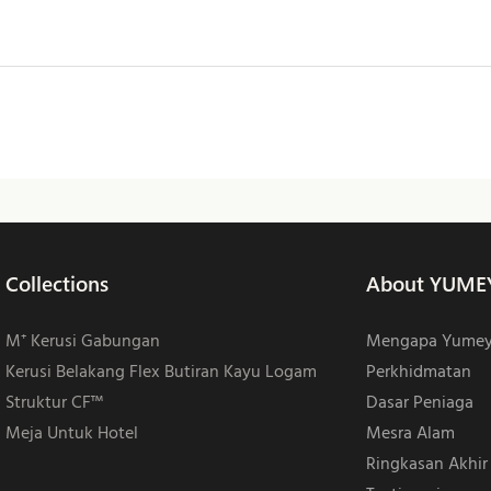
Collections
About YUME
M⁺ Kerusi Gabungan
Mengapa Yume
Kerusi Belakang Flex Butiran Kayu Logam
Perkhidmatan
Struktur CF™
Dasar Peniaga
Meja Untuk Hotel
Mesra Alam
Ringkasan Akhir