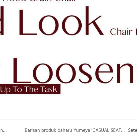
Reputasi telaga Yumeya kerana tersusun dengan baik
Barisan produk baharu Yumeya 'CASUAL SEATING'
Set