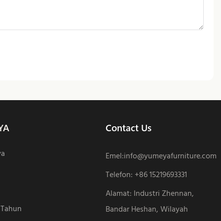
YA
Contact Us
ya
Emel:
info@yumeyafurniture.com
Telefon
:
+86 15219693331
Alamat: Industri Zhennan,
 Tahun
Bandar Heshan, Wilayah