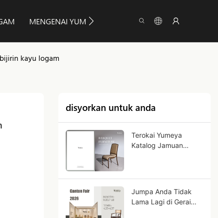
OGAM
MENGENAI YUMEYA
MAKLUMAT
HUBUNG
bijirin kayu logam
disyorkan untuk anda
m
Terokai Yumeya
Katalog Jamuan
Terkini!
Jumpa Anda Tidak
Lama Lagi di Gerai
Pameran Canton