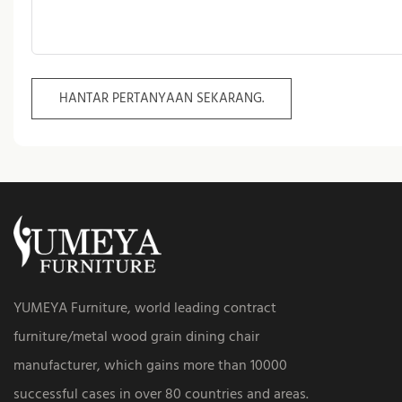
HANTAR PERTANYAAN SEKARANG.
YUMEYA Furniture, world leading contract
furniture/metal wood grain dining chair
manufacturer, which gains more than 10000
successful cases in over 80 countries and areas.