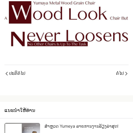
ປະຕິຕໍ່ໄປ
ຕໍ່ໄປ
ແນະນໍາໃຫ້ທ່ານ
ສຳຫຼວດ Yumeya ລາຍການງານລ້ຽງລ່າສຸດ!