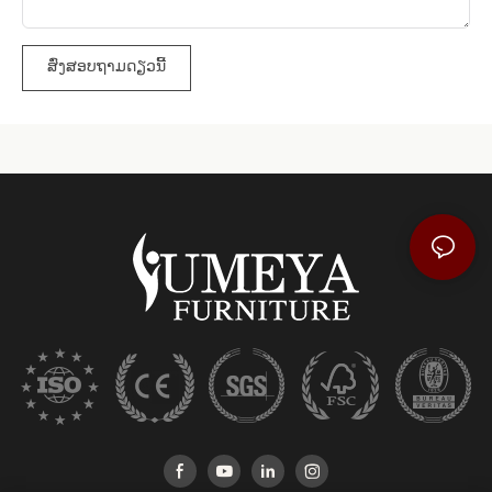
ສົ່ງສອບຖາມດຽວນີ້