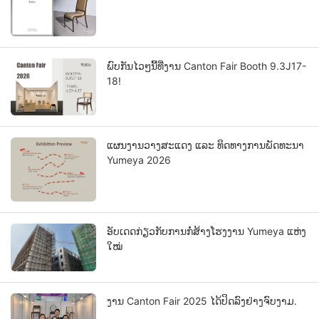
ພົບກັນໄວໆນີ້ທີ່ງານ Canton Fair Booth 9.3J17-
18!
ແຜນງານວາງສະແດງ ແລະ ທິດທາງການພັດທະນາ
Yumeya 2026
ອັບເດດກ່ຽວກັບການກໍ່ສ້າງໂຮງງານ Yumeya ແຫ່ງ
ໃໝ່
ງານ Canton Fair 2025 ໄດ້ປິດລົງຢ່າງຈົບງາມ.