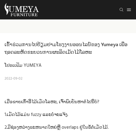
ເຂົ້າຮ່ວມການໄປຢ້ຽມຢາມໂຮງງານອອນໄລນ໌ຂອງ Yumeya ເພື່ອ
ຖອດລະຫັດຂະບວນການຜະລິດເມັດໄມ້ໂລຫະ
ໂປຣເເຟ້ມ YUMEYA
2022-09-02
ເມື່ອຂາຍເກົ້າອີ້ໄມ້ເມັດໂລຫະ, ເຈົ້າພົບບັນຫາຕໍ່ໄປນີ້ບໍ?
1.ເມັດໄມ້ແມ່ນ fuzzy ແລະບໍ່ຈະແຈ້ງ.
2.ມີຊ່ອງຫວ່າງຂະຫນາດໃຫຍ່ຫຼື overlaps ຢູ່ໃນຂໍ້ຕໍ່ເມັດໄມ້.