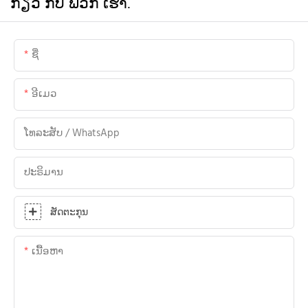
ກ່ຽວ ກັບ ພວກ ເຮົາ.
ຊື່
ອີເມວ
ໂທລະສັບ / WhatsApp
ປະຣິມານ
ສັດຕະກຸນ
ເນື້ອຫາ