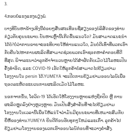
3.
4.ກອບບໍ່ແຂງແຮງພຽງພໍ.
ບາງທີບັນຫາຂ້າງເທິງນີ້ຄ່ອຍໆສັ່ນສະເທືອນຊື່ສຽງຂອງບໍລິສັດຂອງທ່ານ
ກ່ຽວກັບຄຸນນະພາບ. ບັນຫາເຫຼົ່ານີ້ເກີດຂື້ນແນວໃດ? ມັນສາມາດແນະນໍາ
ໄດ້ບໍ?ບໍ່ວ່າການຂາຍຈະອະທິບາຍໃຫ້ທ່ານແນວໃດ, ມັນບໍ່ດີເທົ່າທີ່ພວກເຮົາ
ກັບຄືນໄປຫາການຜະລິດທີ່ສາມາດຊ່ວຍພວກເຮົາຊອກຫາຄໍາຕອບທີ່ດີ
ທີ່ສຸດ. ພິຈາລະນາວ່າລູກຄ້າຈໍານວນຫຼາຍໄດ້ສໍາຜັດກັບເມັດໄມ້ໂລຫະເປັນ
ຄັ້ງທໍາອິດ, ແລະ COVID-19 ເຮັດໃຫ້ລູກຄ້າບໍ່ສາມາດໄປຢ້ຽມຢາມ
ໂຮງງານໃນ persin ໄດ້.YUMEYA ຈະເປີດການຢ້ຽມຢາມອອນໄລນ໌ເພື່ອ
ຖອດລະຫັດຂະບວນການຜະລິດເມັດໄມ້ໂລຫະ.
ນອກຈາກນັ້ນ, ໂຄວິດ-19 ໄດ້ເຮັດໃຫ້ໂຮງງານຫຼາຍແຫ່ງຖືກປິດ ຫຼື ການ
ຜະລິດຫຼຸດລົງຢ່າງຫຼວງຫຼາຍ. ມັນເປັນສິ່ງສໍາຄັນທີ່ຈະໄປຢ້ຽມຢາມ
ໂຮງງານໃນເວລານີ້ເພື່ອໃຫ້ແນ່ໃຈວ່າມັນມີຄຸນນະພາບທີ່ເຫມາະສົມກັບ
ຍີ່ຫໍ້ຂອງທ່ານ.YUMEYA ຍິນດີຕ້ອນຮັບທຸກໆໃຫມ່ແລະເກົ່າ. ລູກຄ້າໄປ
ຢ້ຽມຢາມໂຮງງານຂອງພວກເຮົາອອນໄລນ໌ກ່ອນທີ່ຈະວາງຄໍາສັ່ງ.