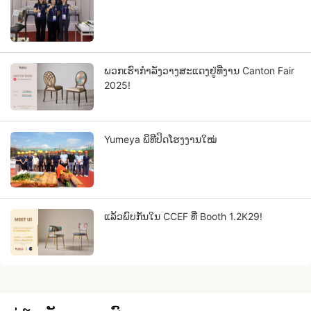
ພວກເຮົາກຳລັງວາງສະແດງຢູ່ທີ່ງານ Canton Fair
2025!
Yumeya ພິທີປິດໂຮງງານໃໝ່
ແລ້ວພົບກັນໃນ CCEF ທີ່ Booth 1.2K29!