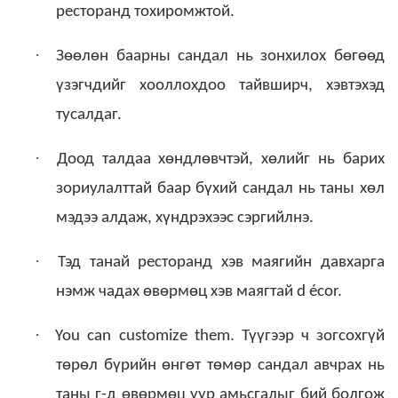
ресторанд тохиромжтой.
·
Зөөлөн баарны сандал нь зонхилох бөгөөд
үзэгчдийг хооллохдоо тайвширч, хэвтэхэд
тусалдаг.
·
Доод талдаа хөндлөвчтэй, хөлийг нь барих
зориулалттай баар бүхий сандал нь таны хөл
мэдээ алдаж, хүндрэхээс сэргийлнэ.
·
Тэд танай ресторанд хэв маягийн давхарга
нэмж чадах өвөрмөц хэв маягтай d écor.
·
You can customize them. Түүгээр ч зогсохгүй
төрөл бүрийн өнгөт төмөр сандал авчрах нь
таны г-д өвөрмөц уур амьсгалыг бий болгож