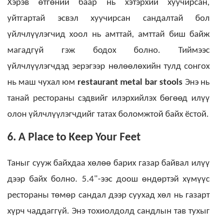
Хэрэв өтгөний баар нь хэтэрхий хуучирсан,
уйтгартай эсвэл хуучирсан сандалтай бол
үйлчлүүлэгчид хоол нь амттай, амттай биш байж
магадгүй гэж бодох болно.
Тиймээс
үйлчлүүлэгчдэд эерэгээр нөлөөлөхийн тулд сонгох
нь маш чухал юм
restaurant metal bar stools
Энэ нь
танай рестораны сэдвийг илэрхийлэх бөгөөд илүү
олон үйлчлүүлэгчдийг татах боломжтой байх ёстой.
6. A Place to Keep Your Feet
Таныг сууж байхдаа хөлөө барих газар байвал илүү
дээр байх болно. 5.4"-ээс доош өндөртэй хүмүүс
рестораны төмөр сандал дээр суухад хөл нь газарт
хүрч чаддаггүй. Энэ тохиолдолд сандлын тав тухыг