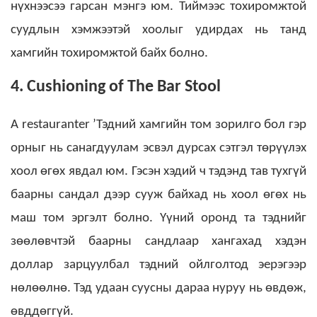
нүхнээсээ гарсан мэнгэ юм. Тиймээс тохиромжтой
суудлын хэмжээтэй хоолыг удирдах нь танд
хамгийн тохиромжтой байх болно.
4. Cushioning of The Bar Stool
A restauranter ’Тэдний хамгийн том зорилго бол гэр
орныг нь санагдуулам эсвэл дурсах сэтгэл төрүүлэх
хоол өгөх явдал юм. Гэсэн хэдий ч тэдэнд тав тухгүй
баарны сандал дээр сууж байхад нь хоол өгөх нь
маш том эргэлт болно. Үүний оронд та тэднийг
зөөлөвчтэй баарны сандлаар хангахад хэдэн
доллар зарцуулбал тэдний ойлголтод эерэгээр
нөлөөлнө.
Тэд удаан суусны дараа нуруу нь өвдөж,
өвддөггүй.