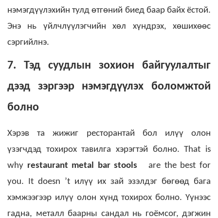
нэмэгдүүлэхийн тулд өтгөний биед баар байх ёстой.
Энэ нь үйлчлүүлэгчийн хөл хүндрэх, хөшихөөс
сэргийлнэ.
7. Тэд суудлын зохион байгуулалтыг
дээд зэргээр нэмэгдүүлэх боломжтой
болно
Хэрэв та жижиг ресторантай бол илүү олон
үзэгчдэд тохирох тавилга хэрэгтэй болно. That is
why
restaurant metal bar stools
are the best for
you. It doesn ’t илүү их зай эзэлдэг бөгөөд бага
хэмжээгээр илүү олон хүнд тохирох болно.
Үүнээс
гадна, металл баарны сандал нь гоёмсог, дэгжин