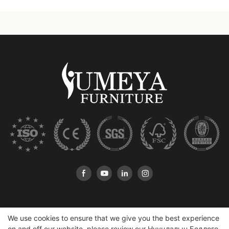
We use cookies to ensure that we give you the best experience
on and off our website. please review our
Нууцлалын Бодлого