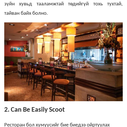
зүйн хувьд тааламжтай төдийгүй тохь тухтай,
тайван байх болно.
2. Can Be Easily Scoot
Ресторан бол хүмүүсийг бие биедээ ойртуулах