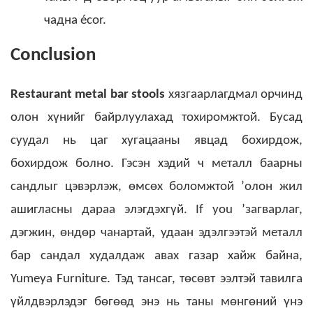
чадна écor.
Conclusion
Restaurant metal bar stools
хязгаарлагдмал орчинд
олон хүнийг байрлуулахад тохиромжтой. Бусад
суудал нь цаг хугацааны явцад бохирдож,
бохирдож болно. Гэсэн хэдий ч металл баарны
сандлыг цэвэрлэж, өмсөх боломжтой ’олон жил
ашигласны дараа элэгдэхгүй.
If you ’загварлаг,
дэгжин, өндөр чанартай, удаан эдэлгээтэй металл
бар сандал худалдаж авах газар хайж байна,
Yumeya Furniture. Тэд тансаг, төсөвт ээлтэй тавилга
үйлдвэрлэдэг бөгөөд энэ нь таны мөнгөний үнэ