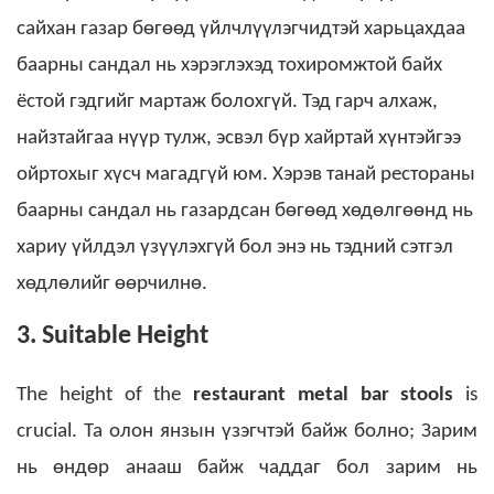
сайхан газар бөгөөд үйлчлүүлэгчидтэй харьцахдаа
баарны сандал нь хэрэглэхэд тохиромжтой байх
ёстой гэдгийг мартаж болохгүй. Тэд гарч алхаж,
найзтайгаа нүүр тулж, эсвэл бүр хайртай хүнтэйгээ
ойртохыг хүсч магадгүй юм.
Хэрэв танай рестораны
баарны сандал нь газардсан бөгөөд хөдөлгөөнд нь
хариу үйлдэл үзүүлэхгүй бол энэ нь тэдний сэтгэл
хөдлөлийг өөрчилнө.
3. Suitable Height
The height of the
restaurant metal bar stools
is
crucial. Та олон янзын үзэгчтэй байж болно; Зарим
нь өндөр анааш байж чаддаг бол зарим нь