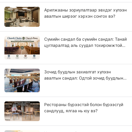
Арилжааны зориулалтаар эвхдэг хүлээн
авалтын ширээг хэрхэн сонгох вэ?
Сүмийн сандал ба сүмийн сандал: Танай
цугларалтад аль суудал тохиромжтой
вэ?
Зочид буудлын захиалгат хүлээн
авалтын сандал: Одтой зочид буудлын
төслүүдийн OEM гарын авлага
Рестораны бүрээстэй болон бүрээсгүй
сандлууд, ялгаа нь юу вэ?