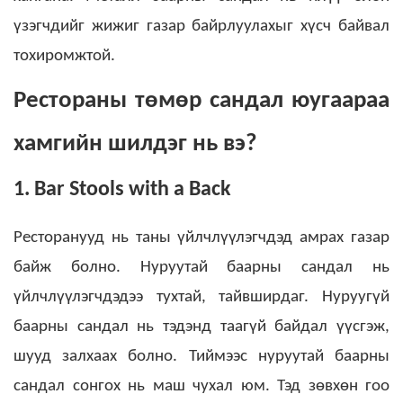
үзэгчдийг жижиг газар байрлуулахыг хүсч байвал
тохиромжтой.
Рестораны төмөр сандал юугаараа
хамгийн шилдэг нь вэ?
1. Bar Stools with a Back
Ресторанууд нь таны үйлчлүүлэгчдэд амрах газар
байж болно. Нуруутай баарны сандал нь
үйлчлүүлэгчдэдээ тухтай, тайвширдаг.
Нуруугүй
баарны сандал нь тэдэнд таагүй байдал үүсгэж,
шууд залхаах болно. Тиймээс нуруутай баарны
сандал сонгох нь маш чухал юм. Тэд зөвхөн гоо