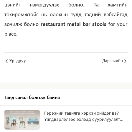
цэнийг нэмэгдүүлэх болно. Та хамгийн
тохиромжтойг нь олохын тулд тэдний вэбсайтад
зочилж болно
restaurant metal bar stools
for your
place.
Урьдруу
Дараачийн
Танд санал болгож байна
Гэрээний тавилга хэрхэн хийдэг вэ?
Үйлдвэрлэлээс эхлээд суурилуулалт
хүртэл