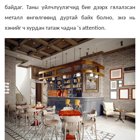
байдаг. Таны үйлчлүүлэгчид бие дээрх гялалзсан
металл өнгөлгөөнд дуртай байх болно, энэ нь
хэнийг ч хурдан татаж чадна ’s attention.