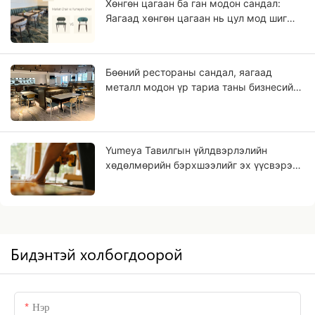
Хөнгөн цагаан ба ган модон сандал:
Яагаад хөнгөн цагаан нь цул мод шиг
харагддаг вэ?
Бөөний рестораны сандал, яагаад
металл модон үр тариа таны бизнесийн
ирээдүй байж болох вэ?
Yumeya Тавилгын үйлдвэрлэлийн
хөдөлмөрийн бэрхшээлийг эх үүсвэрээс
нь шийдвэрлэхэд тань туслах
бүтээгдэхүүнүүд
Бидэнтэй холбогдоорой
Нэр