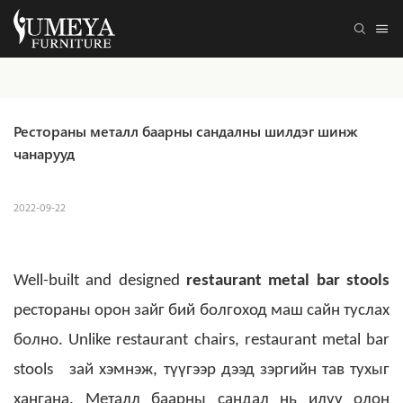
Рестораны металл баарны сандалны шилдэг шинж 
чанарууд
2022-09-22
Well-built and designed
restaurant metal bar stools
рестораны орон зайг бий болгоход маш сайн туслах
болно.
Unlike restaurant chairs,
restaurant metal bar
stools
зай хэмнэж, түүгээр дээд зэргийн тав тухыг
хангана. Металл баарны сандал нь илүү олон