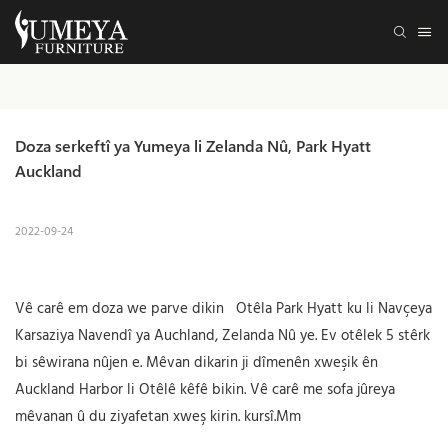
Doza serkeftî ya Yumeya li Zelanda Nû, Park Hyatt 
Auckland
2022-09-24
Vê carê em doza we parve dikin Otêla Park Hyatt ku li Navçeya
Karsaziya Navendî ya Auchland, Zelanda Nû ye. Ev otêlek 5 stêrk
bi sêwirana nûjen e. Mêvan dikarin ji dîmenên xweşik ên
Auckland Harbor li Otêlê kêfê bikin. Vê carê me sofa jûreya
mêvanan û du ziyafetan xweş kirin. kursî.Mm