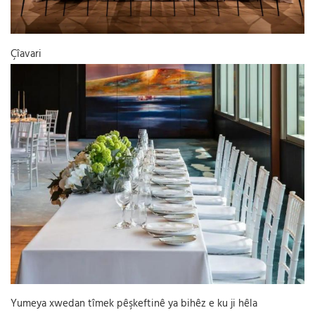
Çîavari
Yumeya xwedan tîmek pêşkeftinê ya bihêz e ku ji hêla