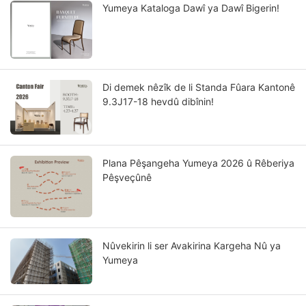
Yumeya Kataloga Dawî ya Dawî Bigerin!
Di demek nêzîk de li Standa Fûara Kantonê
9.3J17-18 hevdû dibînin!
Plana Pêşangeha Yumeya 2026 û Rêberiya
Pêşveçûnê
Nûvekirin li ser Avakirina Kargeha Nû ya
Yumeya