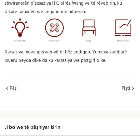
sêwiranerên pîşesaziya HK, birêz Wang ve tê rêvebirin, ku
dikare ramanên we veguherîne hilberan.
Karsaziya mêvanperweriyê bi hêz vedigere.Yumeya karûbarê
xwerû peyda dike da ku karsaziya we piştgirî bike.
Pêş
Piştî
Ji bo we tê pêşniyar kirin