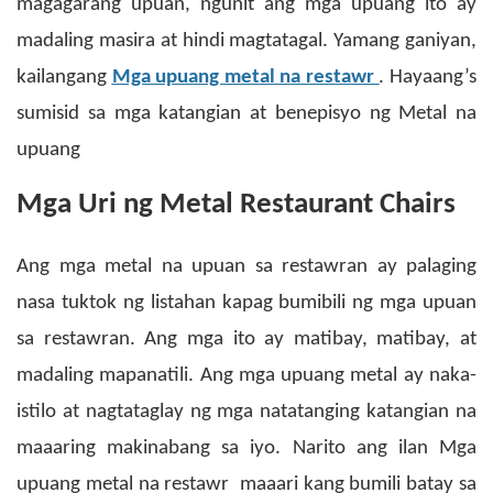
magagarang upuan, ngunit ang mga upuang ito ay
madaling masira at hindi magtatagal.
Yamang ganiyan,
kailangang
Mga upuang metal na restawr
. Hayaang’s
sumisid sa mga katangian at benepisyo ng
Metal na
upuang
Mga Uri ng Metal Restaurant Chairs
Ang mga metal na upuan sa restawran ay palaging
nasa tuktok ng listahan kapag bumibili ng mga upuan
sa restawran. Ang mga ito ay matibay, matibay, at
madaling mapanatili. Ang mga upuang metal ay naka-
istilo at nagtataglay ng mga natatanging katangian na
maaaring makinabang sa iyo. Narito ang ilan
Mga
upuang metal na restawr
maaari kang bumili batay sa