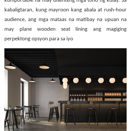
kumportable na may disenteng mga tono ng kulay.
Sa
kabaligtaran, kung mayroon kang abala at rush-hour
audience, ang mga mataas na matibay na upuan na
may plane wooden seat lining ang magiging
perpektong opsyon para sa iyo