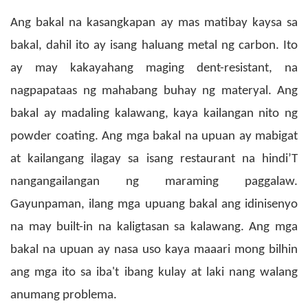
Ang bakal na kasangkapan ay mas matibay kaysa sa
bakal, dahil ito ay isang haluang metal ng carbon. Ito
ay may kakayahang maging dent-resistant, na
nagpapataas ng mahabang buhay ng materyal. Ang
bakal ay madaling kalawang, kaya kailangan nito ng
powder coating.
Ang mga bakal na upuan ay mabigat
at kailangang ilagay sa isang restaurant na hindi’T
nangangailangan ng maraming paggalaw.
Gayunpaman, ilang mga upuang bakal ang idinisenyo
na may built-in na kaligtasan sa kalawang.
Ang mga
bakal na upuan ay nasa uso kaya maaari mong bilhin
ang mga ito sa iba't ibang kulay at laki nang walang
anumang problema.