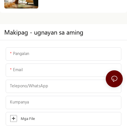
Paggawa sa Industriya ng Muwebles sa
Pinagmulan
Makipag - ugnayan sa aming
Pangalan
Email
Telepono/WhatsApp
Kumpanya
Mga File