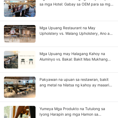
sa mga Hotel: Gabay sa OEM para sa mga
Proyekto ng Star-Rated na Hotel
Mga Upuang Restaurant na May
Upholstery vs. Walang Upholstery, Ano ang
mga Pagkakaiba?
Mga Upuang may Halagang Kahoy na
Aluminyo vs. Bakal: Bakit Mas Mukhang
Solidong Kahoy ang Aluminyo?
Pakyawan na upuan sa restawran, bakit
ang metal na hilatsa ng kahoy ay maaaring
maging iyong negosyo sa hinaharap?
Yumeya Mga Produkto na Tutulong sa
Iyong Harapin ang mga Hamon sa