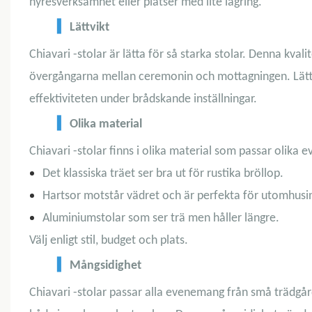
hyresverksamhet eller platser med lite lagring.
▍
Lättvikt
Chiavari -stolar är lätta för så starka stolar. Denna kvali
övergångarna mellan ceremonin och mottagningen. Lätta
effektiviteten under brådskande inställningar.
▍
Olika material
Chiavari -stolar finns i olika material som passar olika
Det klassiska träet ser bra ut för rustika bröllop.
Hartsor motstår vädret och är perfekta för utomhusin
Aluminiumstolar som ser trä men håller längre.
Välj enligt stil, budget och plats.
▍
Mångsidighet
Chiavari -stolar passar alla evenemang från små trädgård