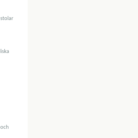
stolar
liska
 och