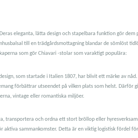
 Deras eleganta, lätta design och stapelbara funktion gör dem 
husbalsal till en trädgårdsmottagning blandar de sömlöst tidl
kaperna som gör Chiavari -stolar som varaktigt populära:
ign, som startade i Italien 1807, har blivit ett märke av nåd.
ng förbättrar utseendet på vilken plats som helst. Därför gi
na, vintage eller romantiska miljöer.
ra, transportera och ordna ett stort bröllop eller hyresverksam
r aktiva sammankomster. Detta är en viktig logistisk fördel fö