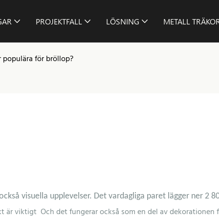
GAR
PROJEKTFALL
LÖSNING
METALL TRÄKO
r populära för bröllop?
också visuella upplevelser.
Det vardagliga paret lägger ner 2 80
ikt är viktigt Och det fungerar också som en del av dekorationen 