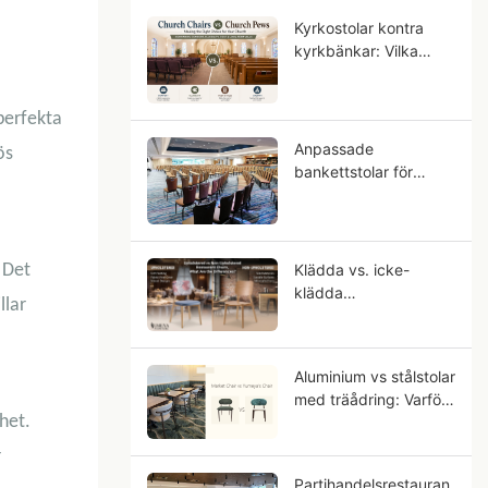
Kyrkostolar kontra
kyrkbänkar: Vilka
sittplatser passar din
församling?
perfekta
Anpassade
ös
bankettstolar för
hotell: OEM-guide för
stjärnklassade
hotellprojekt
 Det
Klädda vs. icke-
klädda
llar
restaurangstolar, vad
är skillnaderna?
Aluminium vs stålstolar
med träådring: Varför
het.
aluminium ser mer ut
som massivt trä?
r
Partihandelsrestauran