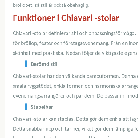
bröllopet, så stil är också obehaglig.
Funktioner i Chiavari -stolar
Chiavari -stolar definierar stil och anpassningsförmåga.
för bröllop, fester och företagsevenemang. Från en inom
skönhet med praktiska. Nedan följer de viktigaste egens
▍
Berömd stil
Chiavari-stolar har den välkända bambuformen. Denna des
smala ryggstödet, enkla formen och harmoniska arrangema
evenemangsarrangörer och par dem. De passar in i moder
▍
Stapelbar
Chiavari -stolar kan staplas. Detta gör dem enkla att lag
Detta snabbar upp och tar ner, vilket gör dem lämpliga fö