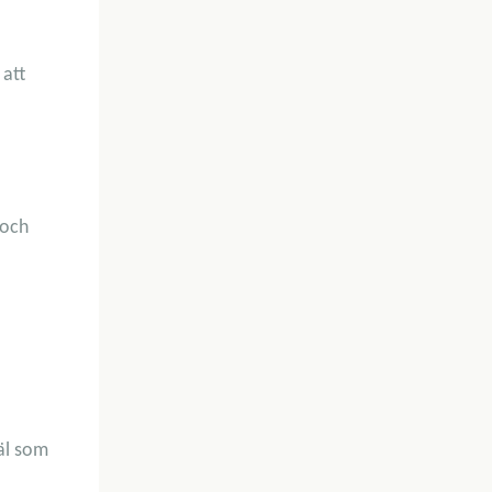
 att
 och
äl som