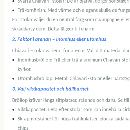
Svarta Chiavari -stolar: De är djärva, de ger sofistiker
Träkornfinish: Med värme och elegans skulle de funge
För stolar väljer du en neutral färg som champagne eller
skräddarsy dem. Detta lägger till charm.
2. Faktor i arenan – Inomhus eller utomhus
Chiavari -stolar varierar för arenor. Välj ditt material där
Inomhusbröllop: Trä eller trä-aluminium Chiavari-stolar
kyrkor.
Utomhusbröllop: Metall Chiavari -stolar eller hartstype
3. Välj viktkapacitet och hållbarhet
Bröllop kräver långa sittplatser, stående och dans. Se till
Viktkapacitet: Leta efter stolar som kan innehålla ci
Skrapmotstånd: För höga trafikplatser, plocka sådan
chips.