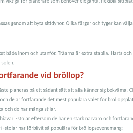
iktiga för planerare som behöver eleganta, flexibla sittplat
sas genom att byta sittdynor. Olika färger och tyger kan väljas
et både inom och utanför. Träarna är extra stabila. Harts och
 solen.
ortfarande vid bröllop?
te planeras på ett sådant sätt att alla känner sig bekväma. Ch
ien och de är fortfarande det mest populära valet för bröllopspla
ska och de har många stilar.
avari -stolar eftersom de har en stark närvaro och fortfaran
ri -stolar har förblivit så populära för bröllopsevenemang: