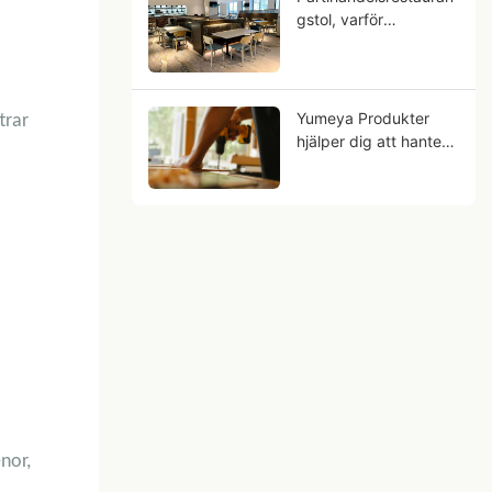
gstol, varför
metallträfibrer kan
vara din
affärsframtid?
Yumeya Produkter
trar
hjälper dig att hantera
arbetskraftsutmaning
ar i möbelindustrin vid
källan
nor,