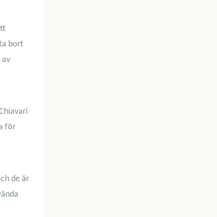
tt
ta bort
 av
Chiavari
a för
och de är
nvända