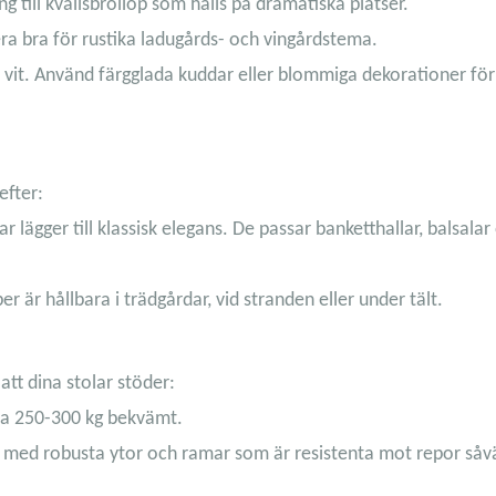
ing till kvällsbröllop som hålls på dramatiska platser.
ra bra för rustika ladugårds- och vingårdstema.
 vit. Använd färgglada kuddar eller blommiga dekorationer för
efter:
 lägger till klassisk elegans. De passar banketthallar, balsalar
r är hållbara i trädgårdar, vid stranden eller under tält.
 att dina stolar stöder:
rka 250-300 kg bekvämt.
a med robusta ytor och ramar som är resistenta mot repor såv