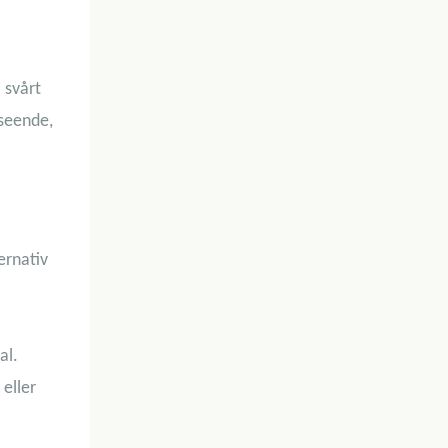
 svårt
tseende,
a
ernativ
al.
eller