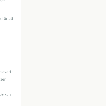
ser.
 för att
iavari -
tser
de kan