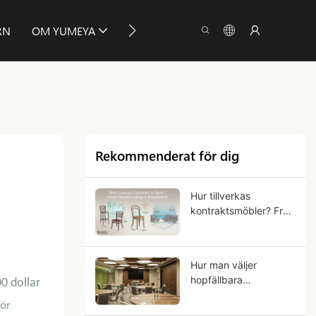
RN
OM YUMEYA
INFO
KONTAKTA OSS
Rekommenderat för dig
Hur tillverkas
kontraktsmöbler? Från
tillverkning till
installation
Hur man väljer
hopfällbara
0 dollar
bankettbord för
för
kommersiellt bruk?