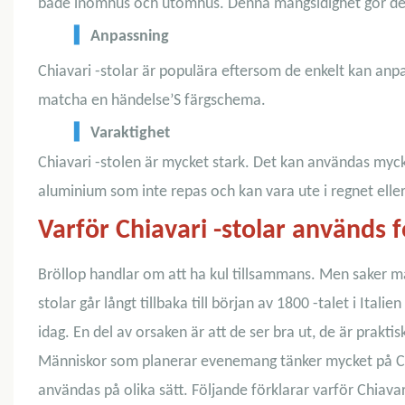
både inomhus och utomhus. Denna mångsidighet gör dem v
▍
Anpassning
Chiavari -stolar är populära eftersom de enkelt kan anpas
matcha en händelse’S färgschema.
▍
Varaktighet
Chiavari -stolen är mycket stark. Det kan användas myck
aluminium som inte repas och kan vara ute i regnet eller
Varför Chiavari -stolar används f
Bröllop handlar om att ha kul tillsammans. Men saker mås
stolar går långt tillbaka till början av 1800 -talet i Ital
idag. En del av orsaken är att de ser bra ut, de är prakti
Människor som planerar evenemang tänker mycket på Chi
användas på olika sätt. Följande förklarar varför Chiava