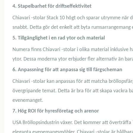
4. Stapelbarhet för driftseffektivitet
Chiavari -stolar Stack 10 högt och sparar utrymme när d
snabbt. Detta gör det enkelt att byta rumsarrangemang e
5. Tillgänglighet i en rad ytor och material
Numera finns Chiavari -stolar i olika material inklusive h
ytor. Dessa moderna ytor erbjuder fler alternativ än bara 
6. Anpassning för att anpassa sig till färgscheman
Chiavari -stolar kan anpassas för att matcha bröllopsfärge
övergripande temat. Detta är bra för att skapa vackra ba
evenemanget.
7. Hög ROI för hyresföretag och arenor
USA Bröllopsindustrin växer. Det kommer att överträffa 70
eleganta evenemangsmöbler. Chiavari -stolar är hållbar