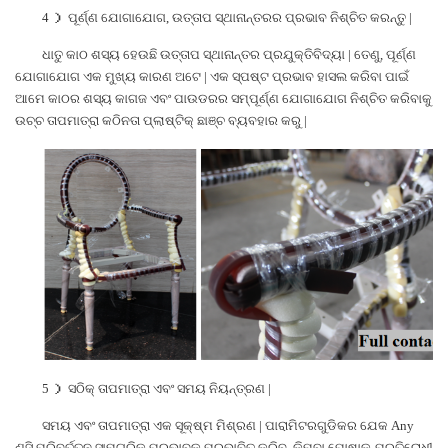
4
）
ପୂର୍ଣ୍ଣ ଯୋଗାଯୋଗ, ଉତ୍ତାପ ସ୍ଥାନାନ୍ତରର ପ୍ରଭାବ ନିଶ୍ଚିତ କରନ୍ତୁ |
ଧାତୁ କାଠ ଶସ୍ୟ ହେଉଛି ଉତ୍ତାପ ସ୍ଥାନାନ୍ତର ପ୍ରଯୁକ୍ତିବିଦ୍ୟା | ତେଣୁ, ପୂର୍ଣ୍ଣ
ଯୋଗାଯୋଗ ଏକ ମୁଖ୍ୟ କାରଣ ଅଟେ | ଏକ ସ୍ପଷ୍ଟ ପ୍ରଭାବ ହାସଲ କରିବା ପାଇଁ
ଆମେ କାଠର ଶସ୍ୟ କାଗଜ ଏବଂ ପାଉଡରର ସମ୍ପୂର୍ଣ୍ଣ ଯୋଗାଯୋଗ ନିଶ୍ଚିତ କରିବାକୁ
ଉଚ୍ଚ ତାପମାତ୍ରା କଠିନତା ପ୍ଲାଷ୍ଟିକ୍ ଛାଞ୍ଚ ବ୍ୟବହାର କରୁ |
5
）
ସଠିକ୍ ତାପମାତ୍ରା ଏବଂ ସମୟ ନିୟନ୍ତ୍ରଣ |
ସମୟ ଏବଂ ତାପମାତ୍ରା ଏକ ସୂକ୍ଷ୍ମ ମିଶ୍ରଣ | ପାରାମିଟରଗୁଡିକର ଯେକ Any
ଣସି ପରିବର୍ତ୍ତନ ସାମଗ୍ରିକ ପ୍ରଭାବକୁ ପ୍ରଭାବିତ କରିବ, କିମ୍ବା ପୋଷାକ-ପ୍ରତିରୋଧୀ