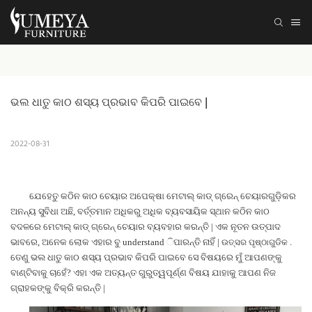
ଭଲ ଧାତୁ କାଠ ଶସ୍ୟ ପ୍ରଭାବ କିପରି ପାଇବେ |
2022-08-31
ଯେହେତୁ କଠିନ କାଠ ଚେୟାର ଅପେକ୍ଷା ମେଟାଲ୍ କାଡ୍ ଗ୍ରେନ୍ ଚେୟାରଗୁଡ଼ିକର
ଅନନ୍ୟ ସୁବିଧା ଅଛି, ବର୍ତ୍ତମାନ ଅଧିକରୁ ଅଧିକ ବ୍ୟବସାୟିକ ସ୍ଥାନ କଠିନ କାଠ
ବଦଳରେ ମେଟାଲ୍ କାଡ୍ ଗ୍ରେନ୍ ଚେୟାର ବ୍ୟବହାର କରନ୍ତି | ଏକ ନୂତନ ଉତ୍ପାଦ
ଭାବରେ, ଅନେକ ଲୋକ ଏହାର ବୁ understand ିପାରନ୍ତି ନାହିଁ |
.
ଉତ୍ସର ପୃଷ୍ଠାଗୁଡିକ
ତେଣୁ ଭଲ ଧାତୁ କାଠ ଶସ୍ୟ ପ୍ରଭାବ କିପରି ପାଇବେ ସେ ବିଷୟରେ ମୁଁ ଆପଣଙ୍କୁ
ବାଣ୍ଟିବାକୁ ଚାହେଁ?
ଏହା ଏକ ଅତ୍ୟନ୍ତ ଗୁରୁତ୍ୱପୂର୍ଣ୍ଣ ବିଷୟ ଯାହାକୁ ଆପଣ ନିଜ
ଗ୍ରାହକଙ୍କୁ ବିକ୍ରି କରନ୍ତି |