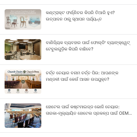
କଣ୍ଟ୍ରାକ୍ଟ ଫର୍ଣ୍ଣିଚର କିପରି ତିଆରି ହୁଏ?
ଉତ୍ପାଦନ ଠାରୁ ସ୍ଥାପନ ପର୍ଯ୍ୟନ୍ତ
ବାଣିଜ୍ୟିକ ବ୍ୟବହାର ପାଇଁ ଫୋଲ୍ଡିଂ ବ୍ୟାଙ୍କ୍ୱେଟ୍
ଟେବୁଲଗୁଡ଼ିକ କିପରି ବାଛିବେ?
ଚର୍ଚ୍ଚ ଚେୟାର ବନାମ ଚର୍ଚ୍ଚ ପିଉ: ଆପଣଙ୍କ
ମଣ୍ଡଳୀ ପାଇଁ କେଉଁ ଆସନ ଉପଯୁକ୍ତ?
ହୋଟେଲ ପାଇଁ କଷ୍ଟମାଇଜ୍ଡ ଭୋଜି ଚେୟାର:
ତାରକା-ମୂଲ୍ୟାୟିତ ହୋଟେଲ ପ୍ରକଳ୍ପ ପାଇଁ OEM
ଗାଇଡ୍