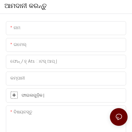
ଆମଦାନୀ କରନ୍ତୁ
ନାମ
ଇମେଲ୍
ଫୋନ୍ / ହ୍ Ats ାଟସ୍ ଆପ୍ |
କମ୍ପାନୀ
ଫାଇଲଗୁଡ଼ିକ |
ବିଷୟବସ୍ତୁ