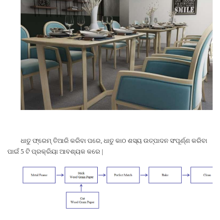
ଧାତୁ ଫ୍ରେମ୍ ତିଆରି କରିବା ପରେ, ଧାତୁ କାଠ ଶସ୍ୟ ଉତ୍ପାଦନ ସଂପୂର୍ଣ୍ଣ କରିବା
ପାଇଁ 5 ଟି ପ୍ରକ୍ରିୟା ଆବଶ୍ୟକ କରେ |