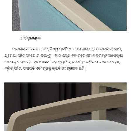
3.
ଅନୁଲଗ୍ନକ
ଟାଇଗର ପାଉଡର କୋଟ୍, ବିଶ୍ୱ ପ୍ରସିଦ୍ଧ ପେସାଦାର ଧାତୁ ପାଉଡର ବ୍ରାଣ୍ଡ,
ୟୁମେୟା ସହିତ ସହଯୋଗ କରନ୍ତୁ | ’କାଠ ଶସ୍ୟ ବଜାରରେ ସମାନ ଦ୍ରବ୍ୟ ଅପେକ୍ଷା
times ଗୁଣ ସ୍ଥାୟୀ ହୋଇପାରେ | ଏହା ବ୍ୟତୀତ, ଦ daily ନନ୍ଦିନ ସଫେଇ ଅବସ୍ଥା,
ବ୍ଲିଚ୍ ସହିତ, ସମାପ୍ତି ଏବଂ ରୂପକୁ କ୍ଷତି ପହଞ୍ଚାଇବ ନାହିଁ |