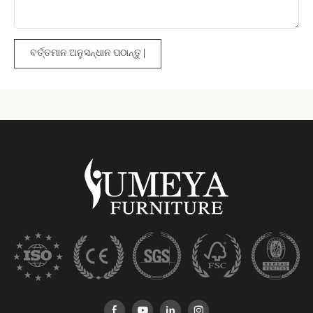
ବର୍ତ୍ତମାନ ଅନୁସନ୍ଧାନ ପଠାନ୍ତୁ |