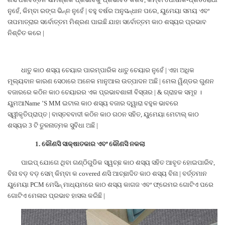
ନୁହେଁ, କିମ୍ବା ରଙ୍ଗ ଭିନ୍ନ ନୁହେଁ | ବହୁ ବର୍ଷର ଅନୁସନ୍ଧାନ ପରେ, ୟୁମେୟା ସମୟ ଏବଂ
ତାପମାତ୍ରାର ସର୍ବୋତ୍ତମ ମିଶ୍ରଣ ପାଇଛି ଯାହା ସର୍ବୋତ୍ତମ କାଠ ଶସ୍ୟର ପ୍ରଭାବ
ନିଶ୍ଚିତ କରେ |
ଧାତୁ କାଠ ଶସ୍ୟ ଚେୟାର ପାରମ୍ପାରିକ ଧାତୁ ଚେୟାର ନୁହେଁ | ଏହା ଅଧିକ
ମୂଲ୍ୟବାନ କାରଣ ସେଠାରେ ଅନେକ ମାନୁଆଲ ଉତ୍ପାଦନ ଅଛି | ମେଲ ୱିଣ୍ଡର ଗୁଣନ
ବଜାରରେ କଠିନ କାଠ ଚେୟାରର ଏକ ପ୍ରଭାବଶାଳୀ ବିସ୍ତାର | & ଗ୍ରାହକ ସମୂହ ।
ୟୁମଆName ’S MM
ଇଟାଲ କାଠ ଶସ୍ୟ ବଜାର ଦ୍ୱାରା ବହୁଳ ଭାବରେ
ସ୍ୱୀକୃତିପ୍ରାପ୍ତ | ବାସ୍ତବବାଦୀ କଠିନ କାଠ ଗଠନ ସହିତ, ୟୁମେୟା ମେଟାଲ୍ କାଠ
ଶସ୍ୟର 3 ଟି ତୁଳନାତ୍ମକ ସୁବିଧା ଅଛି |
1.
କୌଣସି ସାକ୍ଷାତକାର ଏବଂ କୌଣସି ନକଲା
ପାଇପ୍ ଯୋଗେ ଥିବା ଗଣ୍ଠିଗୁଡିକ ସ୍ୱଚ୍ଛ କାଠ ଶସ୍ୟ ସହିତ ଆବୃତ ହୋଇପାରିବ,
ବିନା ବଡ଼ ବଡ଼ ସେମ୍ କିମ୍ବା କ covered ଣସି ଆଚ୍ଛାଦିତ କାଠ ଶସ୍ୟ ବିନା | ବର୍ତ୍ତମାନ
ୟୁମେୟା PCM ମେସିନ୍ ମାଧ୍ୟମରେ କାଠ ଶସ୍ୟ କାଗଜ ଏବଂ ଫ୍ରେମର ଗୋଟିଏ ପରେ
ଗୋଟିଏ ମେଳାର ପ୍ରଭାବ ହାସଲ କରିଛି |