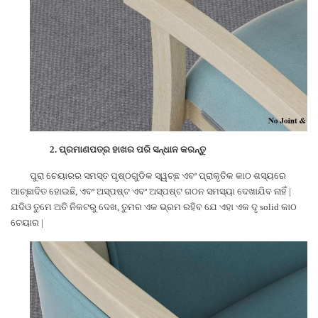
2.
ପ୍ରମାଣପତ୍ର ହାଖର ପରି ସନ୍ଧାନ କରନ୍ତୁ
ପୁରା ଚେୟାରର ସମସ୍ତ ପୃଷ୍ଠଗୁଡିକ ସ୍ୱଚ୍ଛ ଏବଂ ପ୍ରାକୃତିକ କାଠ ଶସ୍ୟରେ
ଆଚ୍ଛାଦିତ ହୋଇଛି, ଏବଂ ଅସ୍ପଷ୍ଟ ଏବଂ ଅସ୍ପଷ୍ଟ ଗଠନ ସମସ୍ୟା ଦେଖାଯିବ ନାହିଁ |
ଯଦିଓ ତୁମେ ଅତି ନିକଟରୁ ଦେଖ, ତୁମର ଏକ ଭ୍ରମ ରହିବ ଯେ ଏହା ଏକ ଦୃ solid କାଠ
ଚେୟାର |