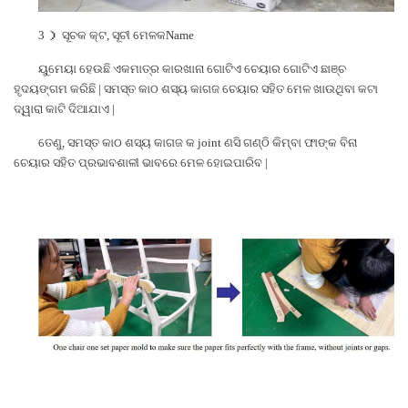
3
）
ସୂଚକ କ୍ଟ, ସୂଚୀ ମେଳକName
ୟୁମେୟା ହେଉଛି ଏକମାତ୍ର କାରଖାନା ଗୋଟିଏ ଚେୟାର ଗୋଟିଏ ଛାଞ୍ଚ
ହୃଦୟଙ୍ଗମ କରିଛି | ସମସ୍ତ କାଠ ଶସ୍ୟ କାଗଜ ଚେୟାର ସହିତ ମେଳ ଖାଉଥିବା କଟା
ଦ୍ୱାରା କାଟି ଦିଆଯାଏ |
ତେଣୁ, ସମସ୍ତ କାଠ ଶସ୍ୟ କାଗଜ କ joint ଣସି ଗଣ୍ଠି କିମ୍ବା ଫାଙ୍କ ବିନା
ଚେୟାର ସହିତ ପ୍ରଭାବଶାଳୀ ଭାବରେ ମେଳ ହୋଇପାରିବ |