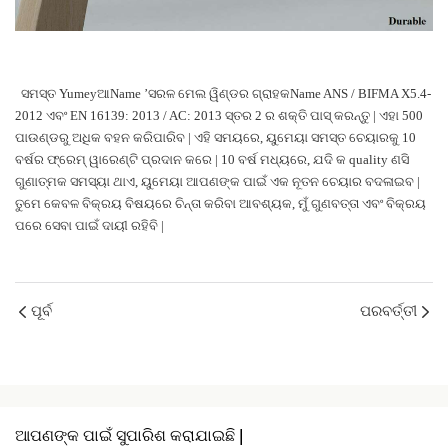
ସମସ୍ତ YumeyଆName ’ସରଳ
ମେଲ ୱିଣ୍ଡର ଗ୍ରାହକName
ANS / BIFMA X5.4-
2012 ଏବଂ EN 16139: 2013 / AC: 2013 ସ୍ତର 2 ର ଶକ୍ତି ପାସ୍ କରନ୍ତୁ | ଏହା 500
ପାଉଣ୍ଡରୁ ଅଧିକ ବହନ କରିପାରିବ | ଏହି ସମୟରେ, ୟୁମେୟା ସମସ୍ତ ଚେୟାରକୁ 10
ବର୍ଷର ଫ୍ରେମ୍ ୱାରେଣ୍ଟି ପ୍ରଦାନ କରେ | 10 ବର୍ଷ ମଧ୍ୟରେ, ଯଦି କ quality ଣସି
ଗୁଣାତ୍ମକ ସମସ୍ୟା ଥାଏ, ୟୁମେୟା ଆପଣଙ୍କ ପାଇଁ ଏକ ନୂତନ ଚେୟାର ବଦଳାଇବ |
ତୁମେ କେବଳ ବିକ୍ରୟ ବିଷୟରେ ଚିନ୍ତା କରିବା ଆବଶ୍ୟକ, ମୁଁ ଗୁଣବତ୍ତା ଏବଂ ବିକ୍ରୟ
ପରେ ସେବା ପାଇଁ ଦାୟୀ ରହିବି |
ପୂର୍ବ
ପରବର୍ତ୍ତୀ
ଆପଣଙ୍କ ପାଇଁ ସୁପାରିଶ କରାଯାଇଛି |