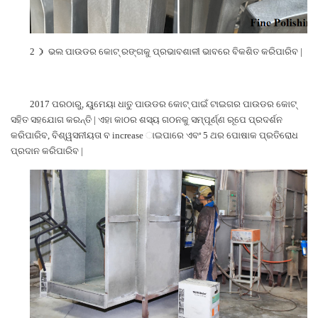
2
）
ଭଲ ପାଉଡର କୋଟ୍ ରଙ୍ଗକୁ ପ୍ରଭାବଶାଳୀ ଭାବରେ ବିକଶିତ କରିପାରିବ |
2017 ପରଠାରୁ, ୟୁମେୟା ଧାତୁ ପାଉଡର କୋଟ୍ ପାଇଁ ଟାଇଗର ପାଉଡର କୋଟ୍
ସହିତ ସହଯୋଗ କରନ୍ତି | ଏହା କାଠର ଶସ୍ୟ ଗଠନକୁ ସମ୍ପୂର୍ଣ୍ଣ ରୂପେ ପ୍ରଦର୍ଶନ
କରିପାରିବ, ବିଶ୍ୱସନୀୟତା ବ increase ାଇପାରେ ଏବଂ 5 ଥର ପୋଷାକ ପ୍ରତିରୋଧ
ପ୍ରଦାନ କରିପାରିବ |