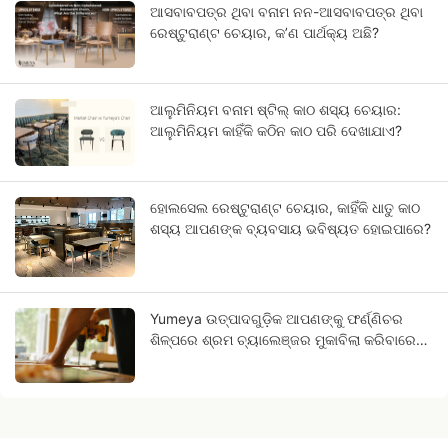
ଆସବାବପତ୍ର ଥିବା ବନାମ ନନ-ଆସବାବପତ୍ର ଥିବା
ରେଷ୍ଟୁରାଣ୍ଟ ଚେୟାର, କ’ଣ ପାର୍ଥକ୍ୟ ଅଛି?
ଆଲୁମିନିୟମ ବନାମ ଷ୍ଟିଲ୍ କାଠ ଶସ୍ୟ ଚେୟାର:
ଆଲୁମିନିୟମ କାହିଁକି କଠିନ କାଠ ପରି ଦେଖାଯାଏ?
ହୋଲସେଲ ରେଷ୍ଟୁରାଣ୍ଟ ଚେୟାର, କାହିଁକି ଧାତୁ କାଠ
ଶସ୍ୟ ଆପଣଙ୍କ ବ୍ୟବସାୟ ଭବିଷ୍ୟତ ହୋଇପାରେ?
Yumeya ଉତ୍ପାଦଗୁଡ଼ିକ ଆପଣଙ୍କୁ ଫର୍ଣ୍ଣିଚର
ଶିଳ୍ପରେ ଶ୍ରମ ଚ୍ୟାଲେଞ୍ଜର ମୁକାବିଲା କରିବାରେ
ସାହାଯ୍ୟ କରେ।