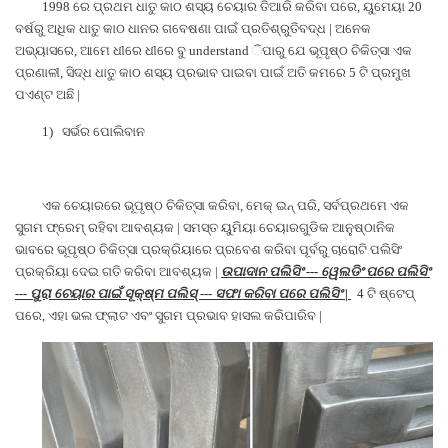
1998 ରେ ପ୍ରଥମ ଧାତୁ କାଠ ଶସ୍ୟ ଚେୟାର ତିଆରି କରିବା ପରେ, ୟୁମେୟା 20
ବର୍ଷରୁ ଅଧିକ ଧାତୁ କାଠ ଧାନର ଗବେଷଣା ପାଇଁ ପ୍ରତିଶ୍ରୁତିବଦ୍ଧ | ଅନେକ
ଅଭ୍ୟାସରେ, ଆମେ ଧୀରେ ଧୀରେ ବୁ understand ିପାରୁ ଯେ ଭୂପୃଷ୍ଠ ଚିକିତ୍ସା ଏକ
ପ୍ରଣାଳୀ, ସିଦ୍ଧ ଧାତୁ କାଠ ଶସ୍ୟ ପ୍ରଭାବ ପାଇବା ପାଇଁ ଅତି କମରେ 5 ଟି ପ୍ରମୁଖ
ପଏଣ୍ଟ ଅଛି |
1)
ସର୍ଭର ପୋଲିବାନ
ଏକ ଚେୟାରରେ ଭୂପୃଷ୍ଠ ଚିକିତ୍ସା କରିବା, ମେକ୍ ଇନ୍ ପରି, ସର୍ବପ୍ରଥମେ ଏକ
ସୁଗମ ଫ୍ରେମ୍ ରହିବା ଆବଶ୍ୟକ | ସମସ୍ତ ୟୁମିୟା ଚେୟାରଗୁଡିକ ଆନୁଷ୍ଠାନିକ
ଭାବରେ ଭୂପୃଷ୍ଠ ଚିକିତ୍ସା ପ୍ରକ୍ରିୟାରେ ପ୍ରବେଶ କରିବା ପୂର୍ବରୁ ଚାରୋଟି ପଲିସିଂ
ପ୍ରକ୍ରିୟା ଦେଇ ଗତି କରିବା ଆବଶ୍ୟକ |
ଉପାଦାନ ପଲିସିଂ --- ୱେଲଡିଂ ପରେ ପଲିସିଂ
--- ପୁରା ଚେୟାର ପାଇଁ ସୂକ୍ଷ୍ମ ପଲିସ୍ --- ସଫା କରିବା ପରେ ପଲିସିଂ |
4 ଟି ଷ୍ଟେପ୍
ପରେ, ଏହା ଭଲ ଫ୍ଲାଟ ଏବଂ ସୁଗମ ପ୍ରଭାବ ହାସଲ କରିପାରିବ |