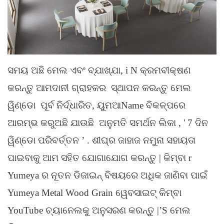
ସମୟ ଅଛି ମେଲ ଏବଂ ବ୍ଯାଖ୍ଯା, i
N କ୍ରମବୀକ୍ଷଣ
କରନ୍ତୁ
ଆମଦାନୀ ଗ୍ରାହକର
ସ୍ଥାପନ କରନ୍ତୁ
ମେଲ
ୱିଣ୍ଡୋ
ପୂର୍ବ ନିର୍ଦ୍ଧାରିତ,
ୟୁମଆName
ବିକଳ୍ପରେ
ଆରମ୍ଭ କରୁଅଛି
ଯାଉଛି
ଅନୁମତି ସମର୍ଥନ ଲିକା
,
'
7 ଦିନ
ୱିଣ୍ଡୋ ପରିବର୍ତ୍ତନ
’
. ଶୀଘ୍ର ଜାହାଜ ନମୁନା ସହାୟତା
ପାଇବାକୁ ଆମ ସହିତ ଯୋଗାଯୋଗ କରନ୍ତୁ | କିମ୍ବା r
Yumeya ର ନୂତନ ଡିଜାଇନ୍ ବିଷୟରେ ଅଧିକ ଜାଣିବା ପାଇଁ
Yumeya Metal Wood Grain ୱେବସାଇଟ୍ କିମ୍ବା
YouTube ଚ୍ୟାନେଲକୁ ଅନୁସରଣ କରନ୍ତୁ |’S ମେଲ