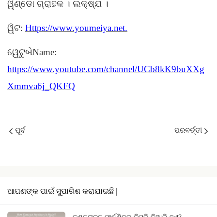
ୱିଣ୍ଡୋ ଗ୍ରାହକ । ଲକ୍ଷ୍ଯ ।
ୱିଟ:
Https://www.youmeiya.net.
ୱେଟୁબેName:
https://www.youtube.com/channel/UCb8kK9buXXg
Xmmva6j_QKFQ
ପୂର୍ବ
ପରବର୍ତ୍ତୀ
ଆପଣଙ୍କ ପାଇଁ ସୁପାରିଶ କରାଯାଇଛି |
କଣ୍ଟ୍ରାକ୍ଟ ଫର୍ଣ୍ଣିଚର କିପରି ତିଆରି ହୁଏ?