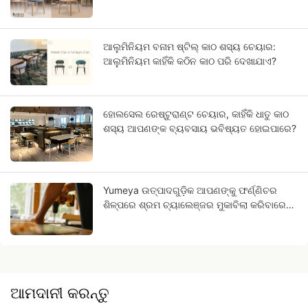
ଆଲୁମିନିୟମ ବନାମ ଷ୍ଟିଲ୍ କାଠ ଶସ୍ୟ ଚେୟାର:
ଆଲୁମିନିୟମ କାହିଁକି କଠିନ କାଠ ପରି ଦେଖାଯାଏ?
ହୋଲସେଲ ରେଷ୍ଟୁରାଣ୍ଟ ଚେୟାର, କାହିଁକି ଧାତୁ କାଠ
ଶସ୍ୟ ଆପଣଙ୍କ ବ୍ୟବସାୟ ଭବିଷ୍ୟତ ହୋଇପାରେ?
Yumeya ଉତ୍ପାଦଗୁଡ଼ିକ ଆପଣଙ୍କୁ ଫର୍ଣ୍ଣିଚର
ଶିଳ୍ପରେ ଶ୍ରମ ଚ୍ୟାଲେଞ୍ଜର ମୁକାବିଲା କରିବାରେ
ସାହାଯ୍ୟ କରେ।
ଆମଦାନୀ କରନ୍ତୁ