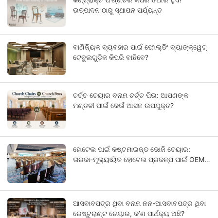
ଉତ୍ପାଦନ ଠାରୁ ସ୍ଥାପନ ପର୍ଯ୍ୟନ୍ତ
ବାଣିଜ୍ୟିକ ବ୍ୟବହାର ପାଇଁ ଫୋଲ୍ଡିଂ ବ୍ୟାଙ୍କ୍ୱେଟ୍
ଟେବୁଲଗୁଡ଼ିକ କିପରି ବାଛିବେ?
ଚର୍ଚ୍ଚ ଚେୟାର ବନାମ ଚର୍ଚ୍ଚ ପିଉ: ଆପଣଙ୍କ
ମଣ୍ଡଳୀ ପାଇଁ କେଉଁ ଆସନ ଉପଯୁକ୍ତ?
ହୋଟେଲ ପାଇଁ କଷ୍ଟମାଇଜ୍ଡ ଭୋଜି ଚେୟାର:
ତାରକା-ମୂଲ୍ୟାୟିତ ହୋଟେଲ ପ୍ରକଳ୍ପ ପାଇଁ OEM
ଗାଇଡ୍
ଆସବାବପତ୍ର ଥିବା ବନାମ ନନ-ଆସବାବପତ୍ର ଥିବା
ରେଷ୍ଟୁରାଣ୍ଟ ଚେୟାର, କ’ଣ ପାର୍ଥକ୍ୟ ଅଛି?