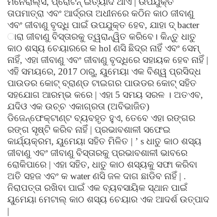
ମିନେରାଲ୍ସ, ପ୍ରୋଟିନ୍ ଇତ୍ୟାଦି ଥାଏ | ଉପଯୁକ୍ତ
ତାପମାତ୍ରା ଏବଂ ଆର୍ଦ୍ରତା ଅଧୀନରେ କଠିନ କାଠ ଜୀବାଣୁ
ଏବଂ ଜୀବାଣୁ ବୃଦ୍ଧି ପାଇଁ ଉପଯୁକ୍ତ ହେବ, ଯାହା ଦ୍ bacter
ାରା ଜୀବାଣୁ ବିସ୍ତାରକୁ ତ୍ୱରାନ୍ୱିତ କରିବେ। କିନ୍ତୁ ଧାତୁ
କାଠ ଶସ୍ୟ ଚେୟାରରେ କ hol ଣସି ଛିଦ୍ର ନାହିଁ ଏବଂ ସେମ୍
ନାହିଁ, ଏହା ଜୀବାଣୁ ଏବଂ ଜୀବାଣୁ ବୃଦ୍ଧିରେ ସହାୟକ ହେବ ନାହିଁ |
ଏହି ସମୟରେ, 2017 ଠାରୁ, ୟୁମେୟା ଏକ ବିଶ୍ୱ ପ୍ରସିଦ୍ଧ
ପାଉଡର କୋଟ୍ ବ୍ରାଣ୍ଡ ଟାଇଗର ପାଉଡର କୋଟ୍ ସହିତ
ସହଯୋଗ ଆରମ୍ଭ କରେ | ଏହା 5 ସମୟ ସରଳ । ଅତଏବ,
ଯଦିଓ ଏକ ଉଚ୍ଚ ଏକାଗ୍ରତା (ଅବିଭାଜିତ)
ଡିଜେନ୍ଫେକ୍ଟାଣ୍ଟ ବ୍ୟବହୃତ ହୁଏ, ତେବେ ଏହା ରଙ୍ଗର
ରଙ୍ଗ ସୃଷ୍ଟି କରିବ ନାହିଁ | ପ୍ରଭାବଶାଳୀ ସଫେଇ
କାର୍ଯ୍ୟକ୍ରମ, ୟୁମେୟା ସହିତ ମିଳିତ |
’
s ଧାତୁ କାଠ ଶସ୍ୟ
ଜୀବାଣୁ ଏବଂ ଜୀବାଣୁ ବିସ୍ତାରକୁ ପ୍ରଭାବଶାଳୀ ଭାବରେ
ରୋକିପାରେ |
ଏହା ସହିତ, ଧାତୁ କାଠ ଶସ୍ୟକୁ ସଫା କରିବା
ଅତି ସହଜ ଏବଂ କ water ଣସି ଜଳ ଦାଗ ଛାଡିବ ନାହିଁ |
.
ନିରାପତ୍ତା ରଖିବା ପାଇଁ ଏକ ବ୍ୟବସାୟିକ ସ୍ଥାନ ପାଇଁ
ୟୁମେୟା ମେଟାଲ୍ କାଠ ଶସ୍ୟ ଚେୟାର ଏକ ଆଦର୍ଶ ଉତ୍ପାଦ
|