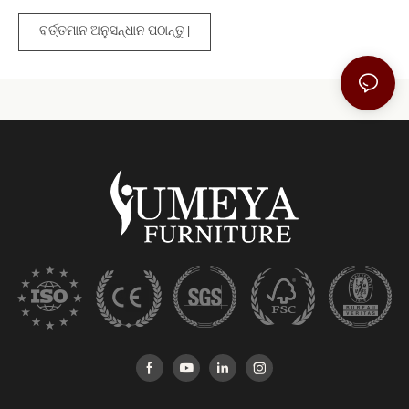
ବର୍ତ୍ତମାନ ଅନୁସନ୍ଧାନ ପଠାନ୍ତୁ |