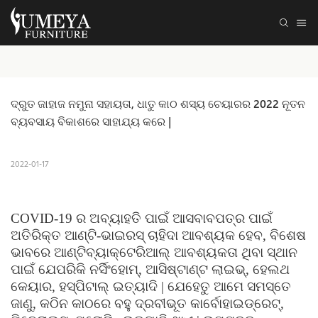
ଦ୍ରୁତ ଜାହାଜ ନମୁନା ସହାୟତା, ଧାତୁ କାଠ ଶସ୍ୟ ଚେୟାରର 2022 ନୂତନ 
ବ୍ୟବସାୟ ବିକାଶରେ ସାହାଯ୍ୟ କରେ |
2022-01-17
COVID-19 ର ଅବ୍ୟାହତି ପାଇଁ ଆସବାବପତ୍ର ପାଇଁ
ଅତିରିକ୍ତ ଆଣ୍ଟି-ଭାଇରସ୍ ଚାହିଦା ଆବଶ୍ୟକ ହେବ, ବିଶେଷ
ଭାବରେ ଆଣ୍ଟିବ୍ୟାକ୍ଟେରିଆଲ୍ ଆବଶ୍ୟକତା ଥିବା ସ୍ଥାନ
ପାଇଁ ଯେପରିକି ନର୍ସିଂହୋମ୍, ଆସିଷ୍ଟାଣ୍ଟ ଲାଇଭ୍, ହେଲଥ
କେୟାର, ହସ୍ପିଟାଲ୍ ଇତ୍ୟାଦି | ଯେହେତୁ ଆମେ ସମସ୍ତେ
ଜାଣୁ, କଠିନ କାଠରେ ବହୁ ଦ୍ରବୀଭୂତ କାର୍ବୋହାଇଡ୍ରେଟ୍,