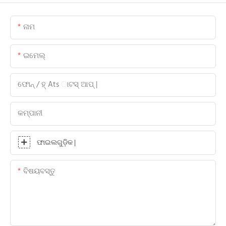
ନାମ
ଇମେଲ୍
ଫୋନ୍ / ହ୍ Ats ାଟସ୍ ଆପ୍ |
କମ୍ପାନୀ
ଫାଇଲଗୁଡ଼ିକ |
ବିଷୟବସ୍ତୁ