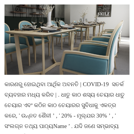
କାରଣରୁ ହୋଇଥିବା ଆର୍ଥିକ ଅବନତି |
COVID-19
ସତର୍କ
ବ୍ୟବହାର ମଧ୍ୟ କରିବ |
. ଧାତୁ କାଠ ଶସ୍ୟ ଚେୟାର ଧାତୁ
ଚେୟାର ଏବଂ କଠିନ କାଠ ଚେୟାରର ସୁବିଧାକୁ ଏକତ୍ର
କରେ,
'
ଉନ୍ନତ ଶୈଳୀ
’
,
'
20% - ମୂଲ୍ଯର 30%
’
,
'
ସଂଲଗ୍ନ ତଥ୍ୟ ପାଠ୍ୟName
’
. ଯଦି ଜଣେ ସମ୍ଭାବ୍ୟ