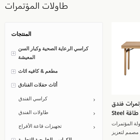
طاولات المؤتمرات
المنتجات
كراسي الرعاية الصحية وكبار السن
+
المعيشة
كراسي تناول الطعام لكبار السن
مطعم & كافيه اثاث
+
صالة الجلوس
مطعم & كراسي كافيه
أثاث حفلات الفنادق
-
كرسي علاج السمنة
كراسي الفندق
 فندق Wood Look
كرسي المريض
طاولات الفندق
ؤتمرات GT762 من Yumeya،
مقعد
تجهيزات قاعة الأفراح
مصمم لتعزيز
+