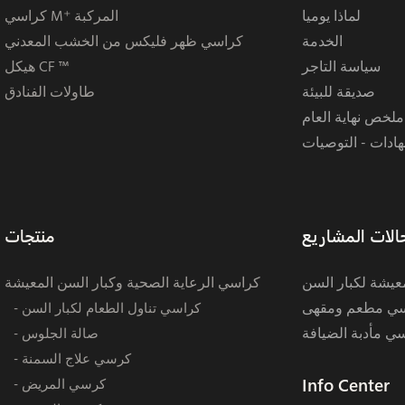
لماذا يوميا
كراسي M⁺ المركبة
الخدمة
كراسي ظهر فليكس من الخشب المعدني
سياسة التاجر
هيكل CF ™
صديقة للبيئة
طاولات الفنادق
ملخص نهاية العام
ادات - التوصيات
الات المشاريع
منتجات
يشة لكبار السن
كراسي الرعاية الصحية وكبار السن المعيشة
ي مطعم ومقهى
- كراسي تناول الطعام لكبار السن
ي مأدبة الضيافة
- صالة الجلوس
- كرسي علاج السمنة
Info Center
- كرسي المريض