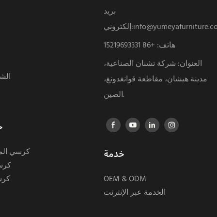
بريد
info@yumeyafurniture.c
إلكتروني:
هاتف
:
+86 15219693331
العنوان: شركة تشنان الصناعية،
الشه
مدينة هيشان، مقاطعة قوانغدونغ،
الصين.
ح
كرسي المع
خدمة
كرس
كرس
OEM & ODM
الخدمة عبر الإنترنت