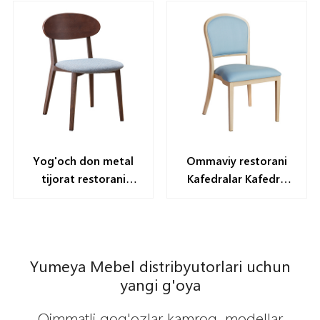
Yog'och don metal
Ommaviy restorani
tijorat restorani
Kafedralar Kafedra
Yl2001-JB
etkazib beruvchisi
Yumeya Mebel distribyutorlari uchun
yangi g'oya
Qimmatli qog'ozlar kamroq, modellar