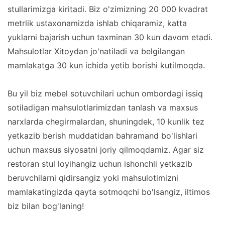
stullarimizga kiritadi. Biz o'zimizning 20 000 kvadrat
metrlik ustaxonamizda ishlab chiqaramiz, katta
yuklarni bajarish uchun taxminan 30 kun davom etadi.
Mahsulotlar Xitoydan jo'natiladi va belgilangan
mamlakatga 30 kun ichida yetib borishi kutilmoqda.
Bu yil biz mebel sotuvchilari uchun ombordagi issiq
sotiladigan mahsulotlarimizdan tanlash va maxsus
narxlarda chegirmalardan, shuningdek, 10 kunlik tez
yetkazib berish muddatidan bahramand bo'lishlari
uchun maxsus siyosatni joriy qilmoqdamiz. Agar siz
restoran stul loyihangiz uchun ishonchli yetkazib
beruvchilarni qidirsangiz yoki mahsulotimizni
mamlakatingizda qayta sotmoqchi bo'lsangiz, iltimos
biz bilan bog'laning!