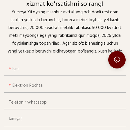
xizmat ko'rsatishni so'rang!
Yumeya Xitoyning mashhur metall yog'och donli restoran
stullari yetkazib beruvchisi, horeca mebel loyihasi yetkazib
beruvchisi, 20 000 kvadrat metrlik fabrikasi. 50 000 kvadrat
metr maydonga ega yangi fabrikamiz qurilmoqda, 2026 yilda
foydalanishga topshiriladi. Agar siz o'z biznesingiz uchun
yangi yetkazib beruvchi qidirayotgan bo'lsangiz, xush kelibsiz.
Ism
Elektron Pochta
Telefon / Whatsapp
Jamiyat