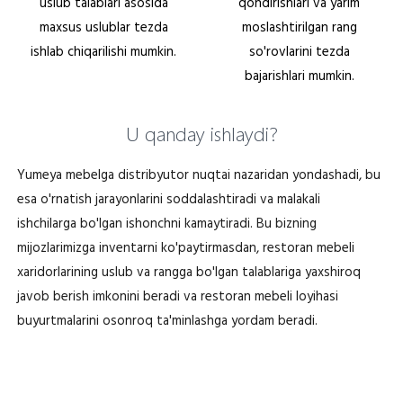
uslub talablari asosida
qondirishlari va yarim
maxsus uslublar tezda
moslashtirilgan rang
ishlab chiqarilishi mumkin.
so'rovlarini tezda
bajarishlari mumkin.
U qanday ishlaydi?
Yumeya mebelga distribyutor nuqtai nazaridan yondashadi, bu
esa o'rnatish jarayonlarini soddalashtiradi va malakali
ishchilarga bo'lgan ishonchni kamaytiradi. Bu bizning
mijozlarimizga inventarni ko'paytirmasdan, restoran mebeli
xaridorlarining uslub va rangga bo'lgan talablariga yaxshiroq
javob berish imkonini beradi va restoran mebeli loyihasi
buyurtmalarini osonroq ta'minlashga yordam beradi.