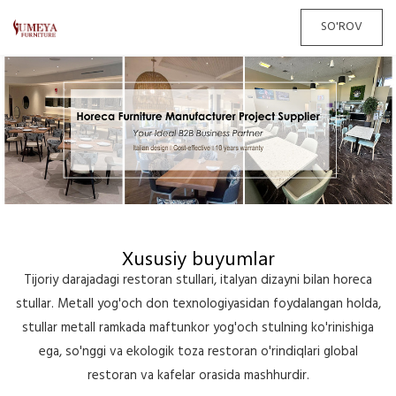
SO'ROV
Xususiy buyumlar
Tijoriy darajadagi restoran stullari, italyan dizayni bilan horeca
stullar. Metall yog'och don texnologiyasidan foydalangan holda,
stullar metall ramkada maftunkor yog'och stulning ko'rinishiga
ega, so'nggi va ekologik toza restoran o'rindiqlari global
restoran va kafelar orasida mashhurdir.