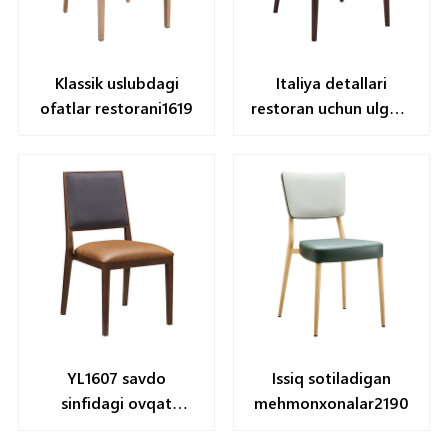
Klassik uslubdagi
Italiya detallari
ofatlar restorani1619
restoran uchun ulgurji
savdo / ulgurji1645
YL1607 savdo
Issiq sotiladigan
sinfidagi ovqat
mehmonxonalar2190
stullari