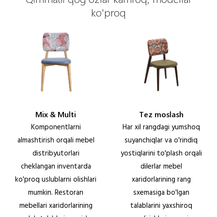
ko'proq
Mix & Multi
Tez moslash
Komponentlarni
Har xil rangdagi yumshoq
almashtirish orqali mebel
suyanchiqlar va o'rindiq
distribyutorlari
yostiqlarini to'plash orqali
cheklangan inventarda
dilerlar mebel
ko'proq uslublarni olishlari
xaridorlarining rang
mumkin. Restoran
sxemasiga bo'lgan
mebellari xaridorlarining
talablarini yaxshiroq