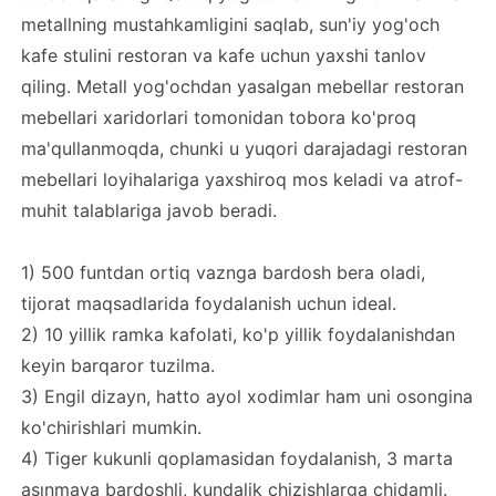
metallning mustahkamligini saqlab, sun'iy yog'och
kafe stulini restoran va kafe uchun yaxshi tanlov
qiling. Metall yog'ochdan yasalgan mebellar restoran
mebellari xaridorlari tomonidan tobora ko'proq
ma'qullanmoqda, chunki u yuqori darajadagi restoran
mebellari loyihalariga yaxshiroq mos keladi va atrof-
muhit talablariga javob beradi.
1) 500 funtdan ortiq vaznga bardosh bera oladi,
tijorat maqsadlarida foydalanish uchun ideal.
2) 10 yillik ramka kafolati, ko'p yillik foydalanishdan
keyin barqaror tuzilma.
3) Engil dizayn, hatto ayol xodimlar ham uni osongina
ko'chirishlari mumkin.
4) Tiger kukunli qoplamasidan foydalanish, 3 marta
aşınmaya bardoshli, kundalik chizishlarga chidamli.