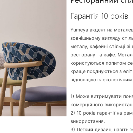
Гарантія 10 років
Yumeya акцент на металев
зовнішньому вигляду стіл
металу, кафейні стільці з
ресторану та кафе. Метале
користуються попитом сер
краще поєднуються з елі
відповідають екологічним
1) Може витримувати пона
комерційного використан
2) 10 років гарантії на ра
використання.
3) Легкий дизайн, навіть 