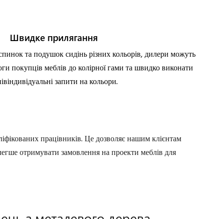
Швидке прилягання
 спинок та подушок сидінь різних кольорів, дилери можуть
ги покупців меблів до колірної гами та швидко виконати
івіндивідуальні запити на кольори.
ліфікованих працівників. Це дозволяє нашим клієнтам
 легше отримувати замовлення на проекти меблів для
лець з металевого дерева