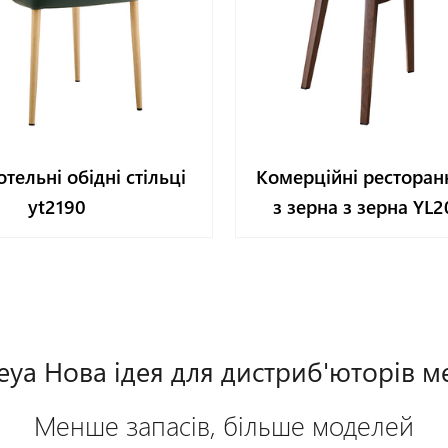
отельні обідні стільці
Комерційні ресторанн
yt2190
з зерна з зерна YL
ya Нова ідея для дистриб'юторів м
Менше запасів, більше моделей