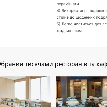
переміщати.
4) Використання порошково
стійке до щоденних подря
5) Легко чиститься для в
жодних плям.
браний тисячами ресторанів та ка