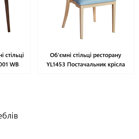
і стільці
Об'ємні стільці ресторану
2001 WB
YL1453 Постачальник крісла
еблів