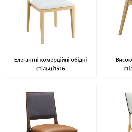
Елегантні комерційні обідні
Висок
стільці1516
сті