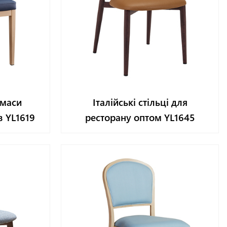
 маси
Італійські стільці для
в YL1619
ресторану оптом YL1645