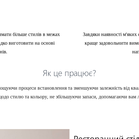
мати більше стилів в межах
Завдяки наявності м'яких
дко виготовити на основі
краще задовольнити вимо
нів.
нап
Як це працює?
прощуючи процеси встановлення та зменшуючи залежність від ква
щодо стилю та кольору, не збільшуючи запаси, допомагаючи вам
Ресторанний сті