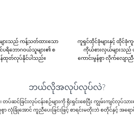
ြူးသူများသည် ကန့်သတ်ထားသော
ကူရှင်ထိုင်ခုံများနှင့် ထိုင်ခ
က်ဆိုင်ပရိဘောဂဝယ်သူများ၏ စ
ကိုယ်စားလှယ်များသည် ပရ
ြန်ထုတ်လုပ်နိုင်ပါသည်။
ကောင်းမွန်စွာ လိုက်လျောညီထ
ဘယ်လိုအလုပ်လုပ်လဲ?
 တပ်ဆင်ခြင်းလုပ်ငန်းစဉ်များကို ရိုးရှင်းစေပြီး ကျွမ်းကျင်လုပ်သား
ုံခြုံအောင် ကူညီပေးခြင်းဖြင့် စာရင်းမတိုးဘဲ စတိုင်နှင့် အရောင်ဝယ