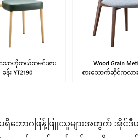
်းသောဟိုတယ်ထမင်းစား
Wood Grain Meti
ခန်း YT2190
စားသောက်ဆိုင်ကုလားထ
YL2001-WB
ပရိဘောဂဖြန့်ဖြူးသူများအတွက် အိုင်