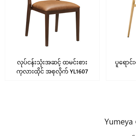
လုပ်ငန်းသုံးအဆင့် ထမင်းစား
ပူရောင
ကုလားထိုင် အစုလိုက် YL1607
Yumeya 