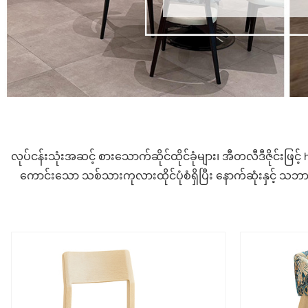
လုပ်ငန်းသုံးအဆင့် စားသောက်ဆိုင်ထိုင်ခုံများ၊ အီတလီဒီဇိုင်
ကောင်းသော သစ်သားကုလားထိုင်ပုံစံရှိပြီး နောက်ဆုံးနှင့် သဘာ