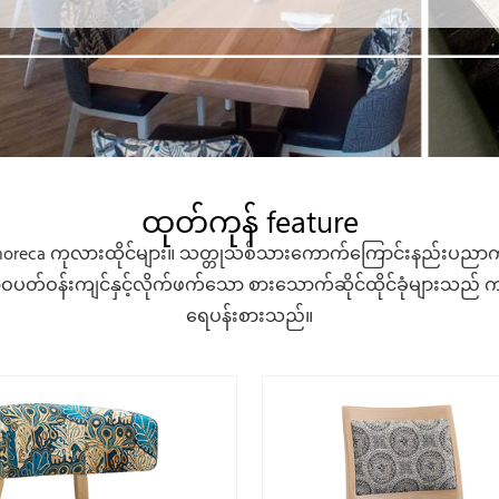
ထုတ်ကုန် feature
းဖြင့် horeca ကုလားထိုင်များ။ သတ္တုသစ်သားကောက်ကြောင်းနည်းပညာ
ဝပတ်ဝန်းကျင်နှင့်လိုက်ဖက်သော စားသောက်ဆိုင်ထိုင်ခုံများသည် ကမ္ဘာ
ရေပန်းစားသည်။