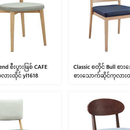
end စီးပွားဖြစ် CAFE
Classic စတိုင် Bull စား
ုလားထိုင် yl1618
စားသောက်ဆိုင်ကုလားထို