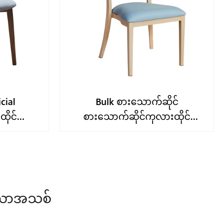
cial
Bulk စားသောက်ဆိုင်
ိုင်များ
စားသောက်ဆိုင်ကုလားထိုင်
YL1453 ကုလားထိုင်ပေးသွင်း
ဒီယာအသစ်