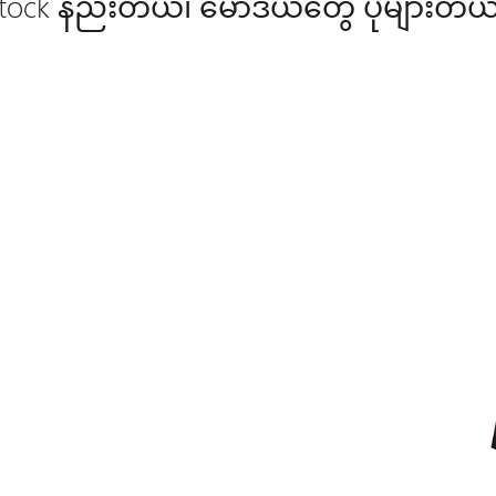
tock နည်းတယ်၊ မော်ဒယ်တွေ ပိုများတယ