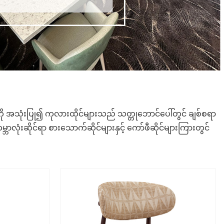
ကို အသုံးပြု၍ ကုလားထိုင်များသည် သတ္တုဘောင်ပေါ်တွင် ချစ်စရာ
လုံးဆိုင်ရာ စားသောက်ဆိုင်များနှင့် ကော်ဖီဆိုင်များကြားတွင်