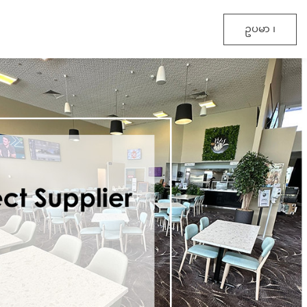
ဥပမာ ၊