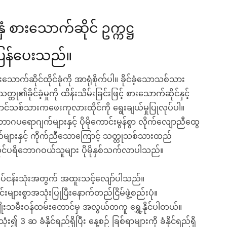
 စားသောက်ဆိုင် ဥက္ကဋ္ဌ
် ပြန်ပေးသည်။
က်ဆိုင်ထိုင်ခုံကို အာရုံစိုက်ပါ။ ခိုင်ခံ့သောသစ်သား
ု၏ခိုင်ခံ့မှုကို ထိန်းသိမ်းခြင်းဖြင့် စားသောက်ဆိုင်နှင့်
်သစ်သားကဖေးကုလားထိုင်ကို ရွေးချယ်မှုပြုလုပ်ပါ။
ာဂပရောဂျက်များနှင့် ပိုမိုကောင်းမွန်စွာ လိုက်လျောညီထွေ
ျက်များနှင့် ကိုက်ညီသောကြောင့် သတ္တုသစ်သားထည်
င်ပရိဘောဂဝယ်သူများ ပိုမိုနှစ်သက်လာပါသည်။
ီး လုပ်ငန်းသုံးအတွက် အထူးသင့်လျော်ပါသည်။
်းများစွာအသုံးပြုပြီးနောက်တည်ငြိမ်ဖွဲ့စည်းပုံ။
 အမျိုးသမီးဝန်ထမ်းတောင်မှ အလွယ်တကူ ရွှေ့နိုင်ပါတယ်။
၍ 3 ဆ ခံနိုင်ရည်ရှိပြီး နေ့စဉ် ခြစ်ရာများကို ခံနိုင်ရည်ရှိ