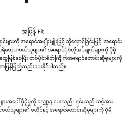
အမြန် Fit
ုံကူရှင်များကို အရောင်အမျိုးမျိုးဖြင့် သိုလှောင်ခြင်းဖြင့်၊ အရောင်း
ိဘောဂဝယ်သူများ၏ အရောင်ပုံစံလိုအပ်ချက်များကို ပိုမို
ွေဖြစ်စေပြီး တစ်ပိုင်းစိတ်ကြိုက်အရောင်တောင်းဆိုမှုများကို
အမြန်ဖြည့်ဆည်းပေးနိုင်ပါသည်။
များအပေါ် မှီခိုမှုကို လျှော့ချပေးသည်။ ၎င်းသည် သင့်အား
်သူများ၏ စတိုင်နှင့် အရောင်တောင်းဆိုမှုများကို ပိုမို