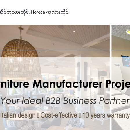
င်ကုလားထိုင်, Horeca ကုလားထိုင်