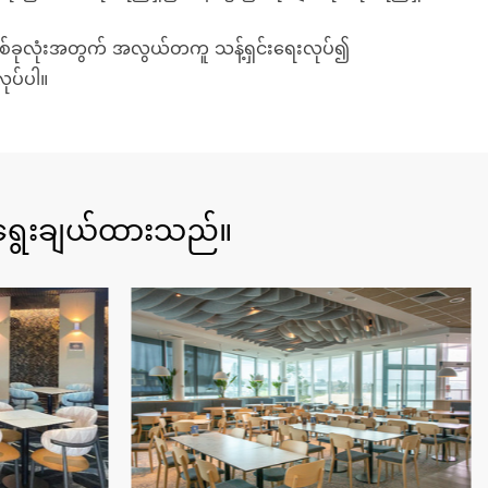
်တစ်ခုလုံးအတွက် အလွယ်တကူ သန့်ရှင်းရေးလုပ်၍
ုပ်ပါ။
ာက ရွေးချယ်ထားသည်။