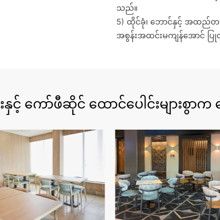
သည်။
5) ထိုင်ခုံ၊ ဘောင်နှင့် အထည
အစွန်းအထင်းမကျန်အောင် ပြုလ
နှင့် ကော်ဖီဆိုင် ထောင်ပေါင်းများစွ