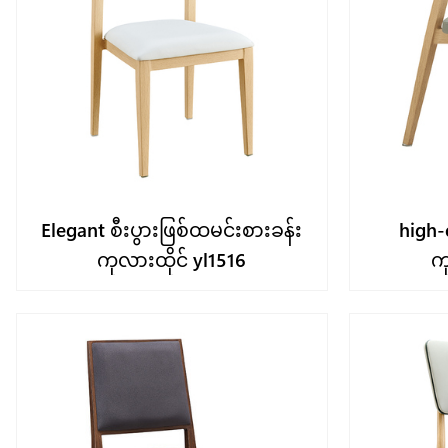
Elegant စီးပွားဖြစ်ထမင်းစားခန်း
high-
ကုလားထိုင် yl1516
က