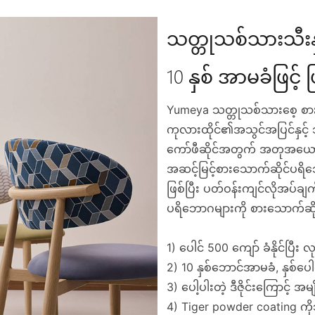
သတ္တုသစ်သားသီးနှံ
10 နှစ် အာမခံဖြင့
Yumeya သတ္တုသစ်သားစေ့ စားသော
ကုလားထိုင်၏အသွင်အပြင်နှင့် သတ္တ
ကော်ဖီဆိုင်အတွက် အတုအယောင
အဆင့်မြင့်စားသောက်ဆိုင်ပရိဘေ
ဖြစ်ပြီး ပတ်ဝန်းကျင်လိုအပ်ခ
ပရိဘောဂများကို စားသောက်ဆို
1) ပေါင် 500 ကျော် ခံနိုင်ပြ
2) 10 နှစ်ဘောင်အာမခံ, နှစ်ပေါင
3) ပေါ့ပါးတဲ့ ဒီဇိုင်းကြောင့်
4) Tiger powder coating ကိုသုံး