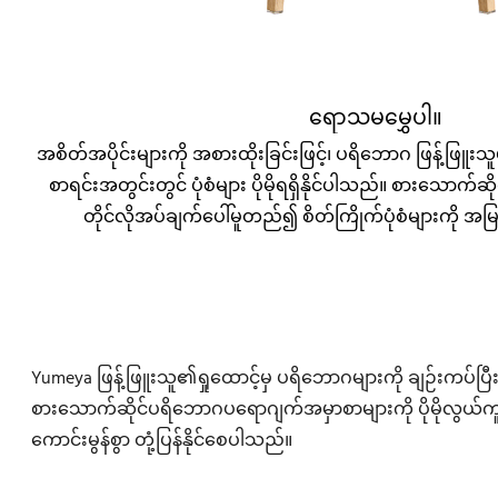
ရောသမမွှေပါ။
အစိတ်အပိုင်းများကို အစားထိုးခြင်းဖြင့်၊ ပရိဘောဂ ဖြန့်ဖ
စာရင်းအတွင်းတွင် ပုံစံများ ပိုမိုရရှိနိုင်ပါသည်။ စားသော
တိုင်လိုအပ်ချက်ပေါ်မူတည်၍ စိတ်ကြိုက်ပုံစံများကို အမ
Yumeya ဖြန့်ဖြူးသူ၏ရှုထောင့်မှ ပရိဘောဂများကို ချဉ်းကပ်ပြီး၊
စားသောက်ဆိုင်ပရိဘောဂပရောဂျက်အမှာစာများကို ပိုမိုလွယ်ကူစွာ လ
ကောင်းမွန်စွာ တုံ့ပြန်နိုင်စေပါသည်။