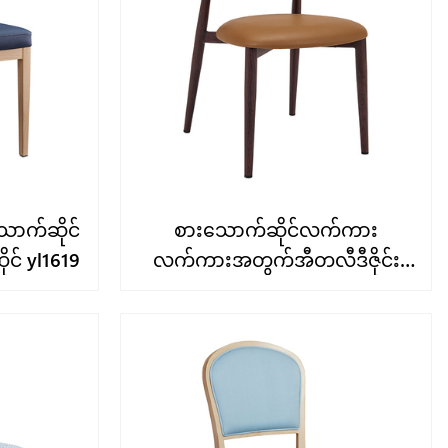
သောက်ဆိုင်
စားသောက်ဆိုင်လက်ကား
င် yl1619
လက်ကားအတွက်အီတလီဒီဇိုင်း
ကုလားထိုင်1645