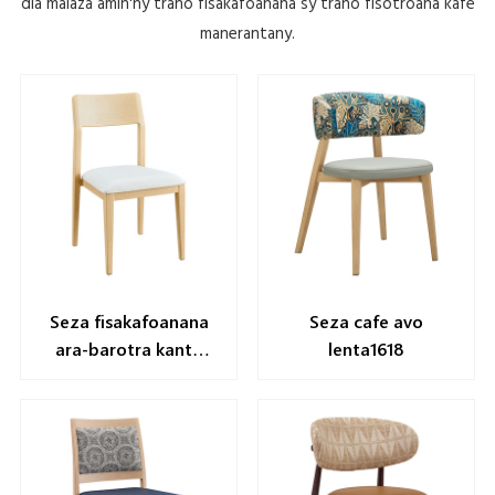
dia malaza amin'ny trano fisakafoanana sy trano fisotroana kafe
manerantany.
Seza fisakafoanana
Seza cafe avo
ara-barotra kanto
lenta1618
yl1516