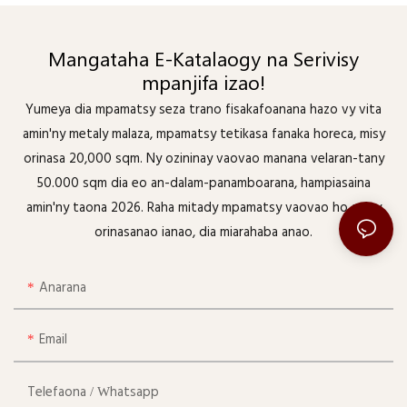
Mangataha E-Katalaogy na Serivisy
mpanjifa izao!
Yumeya dia mpamatsy seza trano fisakafoanana hazo vy vita
amin'ny metaly malaza, mpamatsy tetikasa fanaka horeca, misy
orinasa 20,000 sqm. Ny ozininay vaovao manana velaran-tany
50.000 sqm dia eo an-dalam-panamboarana, hampiasaina
amin'ny taona 2026. Raha mitady mpamatsy vaovao ho an'ny
orinasanao ianao, dia miarahaba anao.
Anarana
Email
Telefaona / Whatsapp