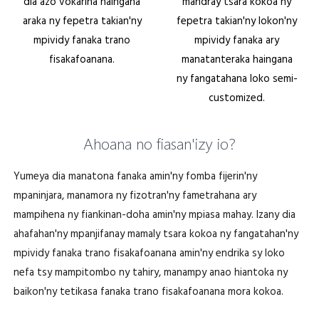
dia azo vokarina haingana
mandray tsara kokoa ny
araka ny fepetra takian'ny
fepetra takian'ny lokon'ny
mpividy fanaka trano
mpividy fanaka ary
fisakafoanana.
manatanteraka haingana
ny fangatahana loko semi-
customized.
Ahoana no fiasan'izy io?
Yumeya dia manatona fanaka amin'ny fomba fijerin'ny
mpaninjara, manamora ny fizotran'ny fametrahana ary
mampihena ny fiankinan-doha amin'ny mpiasa mahay. Izany dia
ahafahan'ny mpanjifanay mamaly tsara kokoa ny fangatahan'ny
mpividy fanaka trano fisakafoanana amin'ny endrika sy loko
nefa tsy mampitombo ny tahiry, manampy anao hiantoka ny
baikon'ny tetikasa fanaka trano fisakafoanana mora kokoa.