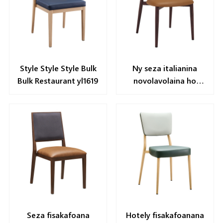
Style Style Style Bulk
Ny seza italianina
Bulk Restaurant yl1619
novolavolaina ho
an'ny trano
fisakafoanana
Wholesale yl1645
Seza fisakafoana
Hotely fisakafoanana