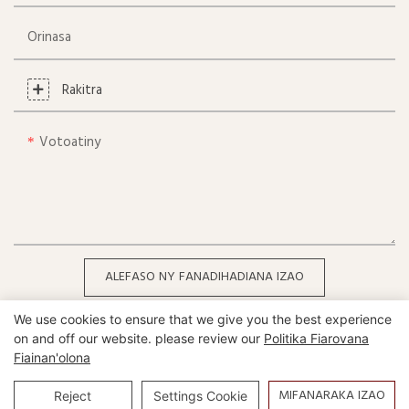
Orinasa
Rakitra
Votoatiny
ALEFASO NY FANADIHADIANA IZAO
We use cookies to ensure that we give you the best experience
on and off our website. please review our
Politika Fiarovana
Fiainan'olona
Copyright © 2026 Heshan [100000000] Co., Ltd |
Sitemap
MIFANARAKA IZAO
Reject
Settings Cookie