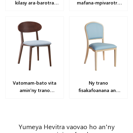
kilasy ara-barotra
mafana-mpivarotra
betsaka YL1607
YT2190
Vatomam-bato vita
Ny trano
amin'ny trano
fisakafoanana any
fisakafoanana vita
Bulk YL1453
amin'ny trano
mpamatsy
fisakafoanana kitay
yl2001-WB
Yumeya Hevitra vaovao ho an'ny