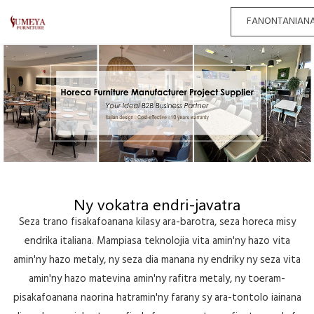
FANONTANIAN
Ny vokatra endri-javatra
Seza trano fisakafoanana kilasy ara-barotra, seza horeca misy
endrika italiana. Mampiasa teknolojia vita amin'ny hazo vita
amin'ny hazo metaly, ny seza dia manana ny endriky ny seza vita
amin'ny hazo matevina amin'ny rafitra metaly, ny toeram-
pisakafoanana naorina hatramin'ny farany sy ara-tontolo iainana