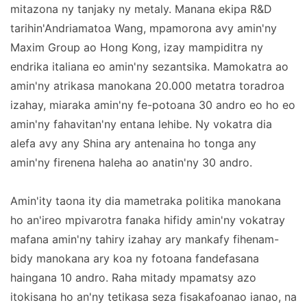
mitazona ny tanjaky ny metaly. Manana ekipa R&D
tarihin'Andriamatoa Wang, mpamorona avy amin'ny
Maxim Group ao Hong Kong, izay mampiditra ny
endrika italiana eo amin'ny sezantsika. Mamokatra ao
amin'ny atrikasa manokana 20.000 metatra toradroa
izahay, miaraka amin'ny fe-potoana 30 andro eo ho eo
amin'ny fahavitan'ny entana lehibe. Ny vokatra dia
alefa avy any Shina ary antenaina ho tonga any
amin'ny firenena haleha ao anatin'ny 30 andro.
Amin'ity taona ity dia mametraka politika manokana
ho an'ireo mpivarotra fanaka hifidy amin'ny vokatray
mafana amin'ny tahiry izahay ary mankafy fihenam-
bidy manokana ary koa ny fotoana fandefasana
haingana 10 andro. Raha mitady mpamatsy azo
itokisana ho an'ny tetikasa seza fisakafoanao ianao, na