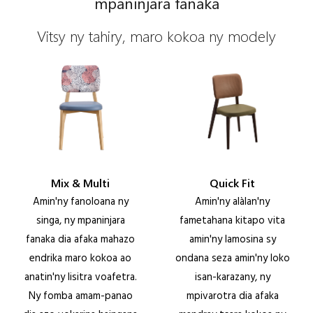
mpaninjara fanaka
Vitsy ny tahiry, maro kokoa ny modely
Mix & Multi
Quick Fit
Amin'ny fanoloana ny
Amin'ny alàlan'ny
singa, ny mpaninjara
fametahana kitapo vita
fanaka dia afaka mahazo
amin'ny lamosina sy
endrika maro kokoa ao
ondana seza amin'ny loko
anatin'ny lisitra voafetra.
isan-karazany, ny
Ny fomba amam-panao
mpivarotra dia afaka