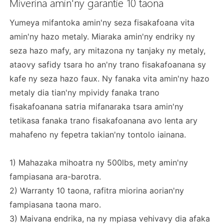
Miverina amin'ny garantie 10 taona
Yumeya mifantoka amin'ny seza fisakafoana vita
amin'ny hazo metaly. Miaraka amin'ny endriky ny
seza hazo mafy, ary mitazona ny tanjaky ny metaly,
ataovy safidy tsara ho an'ny trano fisakafoanana sy
kafe ny seza hazo faux. Ny fanaka vita amin'ny hazo
metaly dia tian'ny mpividy fanaka trano
fisakafoanana satria mifanaraka tsara amin'ny
tetikasa fanaka trano fisakafoanana avo lenta ary
mahafeno ny fepetra takian'ny tontolo iainana.
1) Mahazaka mihoatra ny 500lbs, mety amin'ny
fampiasana ara-barotra.
2) Warranty 10 taona, rafitra miorina aorian'ny
fampiasana taona maro.
3) Maivana endrika, na ny mpiasa vehivavy dia afaka