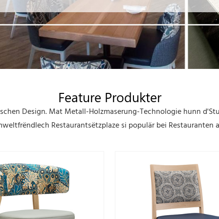
Feature Produkter
eeneschen Design. Mat Metall-Holzmaserung-Technologie hunn d'S
weltfrëndlech Restaurantsëtzplaze si populär bei Restauranten 