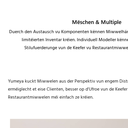
Mëschen & Multiple
Duerch den Austausch vu Komponenten kënnen Miwwelhän
limitéierten Inventar kréien. Individuell Modeller kënn
Stilufuerderunge vun de Keefer vu Restaurantmiwwel
Yumeya kuckt Miwwelen aus der Perspektiv vun engem Distribu
erméiglecht et eise Clienten, besser op d'Ufroe vun de Keefer
Restaurantmiwwelen méi einfach ze kréien.