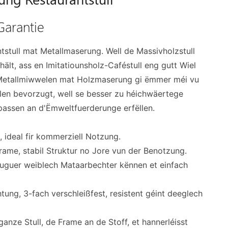
Garantie
stull mat Metallmaserung. Well de Massivholzstull
hält, ass en Imitatiounsholz-Caféstull eng gutt Wiel
. Metallmiwwelen mat Holzmaserung gi ëmmer méi vu
en bevorzugt, well se besser zu héichwäertege
assen an d'Ëmweltfuerderunge erfëllen.
 ideal fir kommerziell Notzung.
rame, stabil Struktur no Jore vun der Benotzung.
souguer weiblech Mataarbechter kënnen et einfach
tung, 3-fach verschleißfest, resistent géint deeglech
ganze Stull, de Frame an de Stoff, et hannerléisst