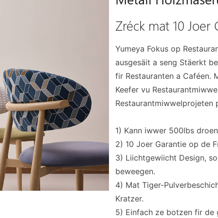
Zréck mat 10 Joer 
Yumeya Fokus op Restaurant
ausgesäit a seng Stäerkt be
fir Restauranten a Caféen
Keefer vu Restaurantmiwwel
Restaurantmiwwelprojeten p
1) Kann iwwer 500lbs droen,
2) 10 Joer Garantie op de F
3) Liichtgewiicht Design, 
beweegen.
4) Mat Tiger-Pulverbeschich
Kratzer.
5) Einfach ze botzen fir de 