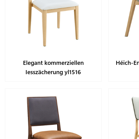
Elegant kommerziellen
Héich-E
Iesszächerung yl1516