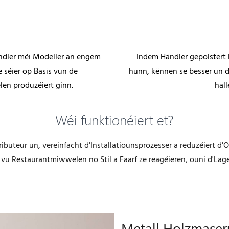
dler méi Modeller an engem
Indem Händler gepolstert
e séier op Basis vun de
hunn, kënnen se besser un d
en produzéiert ginn.
hall
Wéi funktionéiert et?
teur un, vereinfacht d'Installatiounsprozesser a reduzéiert d'O
 vu Restaurantmiwwelen no Stil a Faarf ze reagéieren, ouni d'Lager
Metall Holzmaser