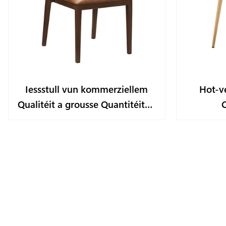
Iessstull vun kommerziellem
Hot-v
Qualitéit a grousse Quantitéiten
YL1607