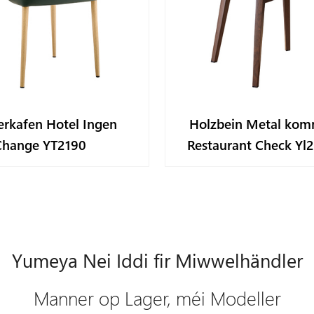
erkafen Hotel Ingen
Holzbein Metal komm
Change YT2190
Restaurant Check Yl
Yumeya Nei Iddi fir Miwwelhändler
Manner op Lager, méi Modeller