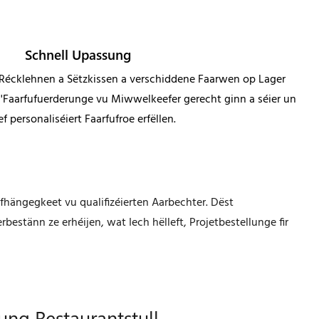
Schnell Upassung
 Récklehnen a Sëtzkissen a verschiddene Faarwen op Lager
'Faarfufuerderunge vu Miwwelkeefer gerecht ginn a séier un
ef personaliséiert Faarfufroe erfëllen.
fhängegkeet vu qualifizéierten Aarbechter. Dëst
bestänn ze erhéijen, wat Iech hëlleft, Projetbestellunge fir
ung Restaurantstull