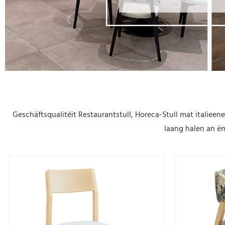
Geschäftsqualitéit Restaurantstull, Horeca-Stull mat itali
laang halen an ëm