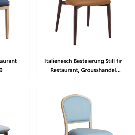
taurant
Italienesch Besteierung Still fir
9
Restaurant, Grousshandel
YL1645