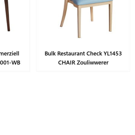
erziell
Bulk Restaurant Check YL1453
2001-WB
CHAIR Zouliwwerer