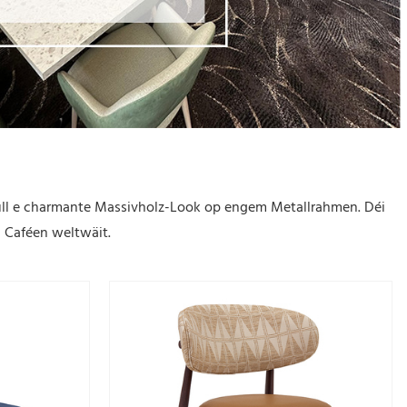
tull e charmante Massivholz-Look op engem Metallrahmen. Déi
a Caféen weltwäit.