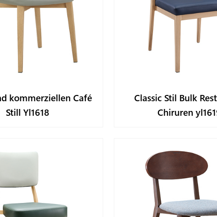
nd kommerziellen Café
Classic Stil Bulk Res
Still Yl1618
Chiruren yl161