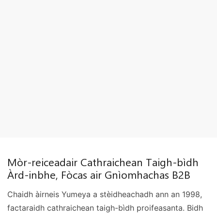
Mòr-reiceadair Cathraichean Taigh-bìdh
Àrd-inbhe, Fòcas air Gnìomhachas B2B
Chaidh àirneis Yumeya a stèidheachadh ann an 1998,
factaraidh cathraichean taigh-bìdh proifeasanta. Bidh