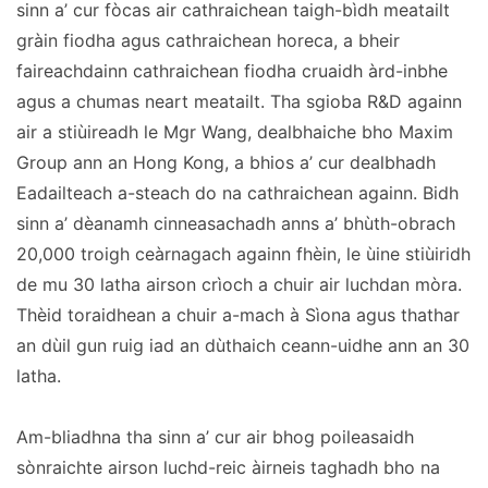
sinn a’ cur fòcas air cathraichean taigh-bìdh meatailt
gràin fiodha agus cathraichean horeca, a bheir
faireachdainn cathraichean fiodha cruaidh àrd-inbhe
agus a chumas neart meatailt. Tha sgioba R&D againn
air a stiùireadh le Mgr Wang, dealbhaiche bho Maxim
Group ann an Hong Kong, a bhios a’ cur dealbhadh
Eadailteach a-steach do na cathraichean againn. Bidh
sinn a’ dèanamh cinneasachadh anns a’ bhùth-obrach
20,000 troigh ceàrnagach againn fhèin, le ùine stiùiridh
de mu 30 latha airson crìoch a chuir air luchdan mòra.
Thèid toraidhean a chuir a-mach à Sìona agus thathar
an dùil gun ruig iad an dùthaich ceann-uidhe ann an 30
latha.
Am-bliadhna tha sinn a’ cur air bhog poileasaidh
sònraichte airson luchd-reic àirneis taghadh bho na