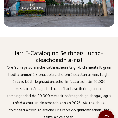
Iarr E-Catalog no Seirbheis Luchd-
cleachdaidh a-nis!
’S e Yumeya solaraiche cathraichean taigh-bìdh meatailt gràin
fiodha ainmeil à Sìona, solaraiche phròiseactan àirneis taigh-
òsta is bùth-leigheadaireachd, le factaraidh de 20,000
meatair ceàrnagach. Tha an fhactaraidh ùr againn le
farsaingeachd de 50,000 meatair ceàrnagach ga thogail, agus
thèid a chur an cleachdadh ann an 2026. Ma tha thu a’
coimhead airson solaraiche ùr airson do ghnìomhachais, tha
fàilte air ceistean.