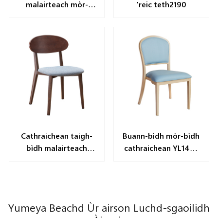
malairteach mòr-
'reic teth2190
chuid YL1607
Cathraichean taigh-
Buann-bìdh mòr-bìdh
bìdh malairteach
cathraichean YL1453
fiodha cathraichean
Cathraiche
taigh-bìdh fiodha
yL2001-WB
Yumeya Beachd Ùr airson Luchd-sgaoilidh