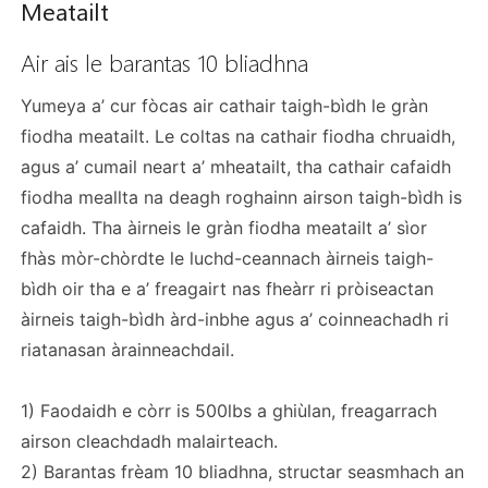
Meatailt
Air ais le barantas 10 bliadhna
Yumeya a’ cur fòcas air cathair taigh-bìdh le gràn
fiodha meatailt. Le coltas na cathair fiodha chruaidh,
agus a’ cumail neart a’ mheatailt, tha cathair cafaidh
fiodha meallta na deagh roghainn airson taigh-bìdh is
cafaidh. Tha àirneis le gràn fiodha meatailt a’ sìor
fhàs mòr-chòrdte le luchd-ceannach àirneis taigh-
bìdh oir tha e a’ freagairt nas fheàrr ri pròiseactan
àirneis taigh-bìdh àrd-inbhe agus a’ coinneachadh ri
riatanasan àrainneachdail.
1) Faodaidh e còrr is 500lbs a ghiùlan, freagarrach
airson cleachdadh malairteach.
2) Barantas frèam 10 bliadhna, structar seasmhach an