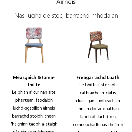
Àirneis
Nas lugha de stoc, barrachd mhodalan
Measgaich & Ioma-
Freagarrachd Luath
fhillte
Le bhith a’ stocadh
Le bhith a’ cur nan àite
cathraichean-cùil is
phàirtean, faodaidh
cluasagan suidheachain
luchd-sgaoilidh àirneis
ann an diofar dhathan,
barrachd stoidhlichean
faodaidh luchd-reic
fhaighinn taobh a-staigh
coinneachadh nas fheàrr ri