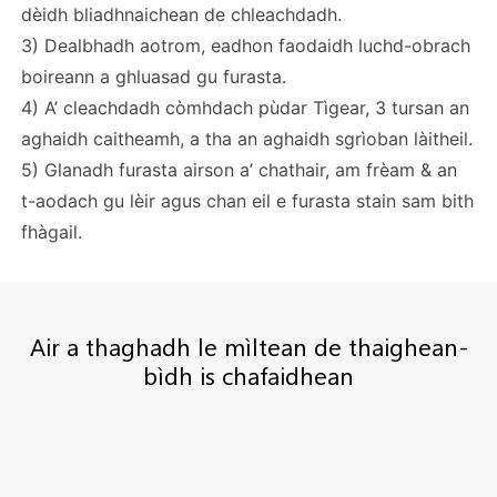
dèidh bliadhnaichean de chleachdadh.
3) Dealbhadh aotrom, eadhon faodaidh luchd-obrach
boireann a ghluasad gu furasta.
4) A’ cleachdadh còmhdach pùdar Tìgear, 3 tursan an
aghaidh caitheamh, a tha an aghaidh sgrìoban làitheil.
5) Glanadh furasta airson a’ chathair, am frèam & an
t-aodach gu lèir agus chan eil e furasta stain sam bith
fhàgail.
Air a thaghadh le mìltean de thaighean-
bìdh is chafaidhean