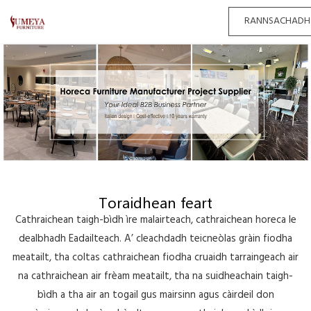
RANNSACHADH
Toraidhean feart
Cathraichean taigh-bìdh ìre malairteach, cathraichean horeca le
dealbhadh Eadailteach. A’ cleachdadh teicneòlas gràin fiodha
meatailt, tha coltas cathraichean fiodha cruaidh tarraingeach air
na cathraichean air frèam meatailt, tha na suidheachain taigh-
bìdh a tha air an togail gus mairsinn agus càirdeil don