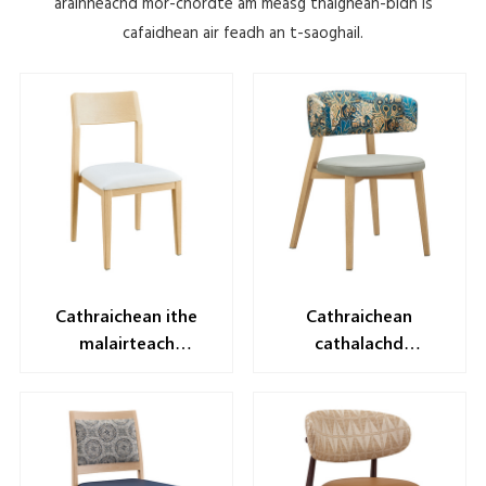
àrainneachd mòr-chòrdte am measg thaighean-bìdh is
cafaidhean air feadh an t-saoghail.
Cathraichean ithe
Cathraichean
malairteach
cathalachd
eireachdail yL1516
malairteach àrd-
cheh1618