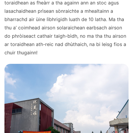
toraidhean as fheàrr a tha againn ann an stoc agus
lasachaidhean prìsean sònraichte a mhealtainn a
bharrachd air ùine lìbhrigidh luath de 10 latha. Ma tha
thu a’ coimhead airson solaraichean earbsach airson
do phròiseact cathair taigh-bìdh, no ma tha thu airson
ar toraidhean ath-reic nad dhùthaich, na bi leisg fios a
chuir thugainn!