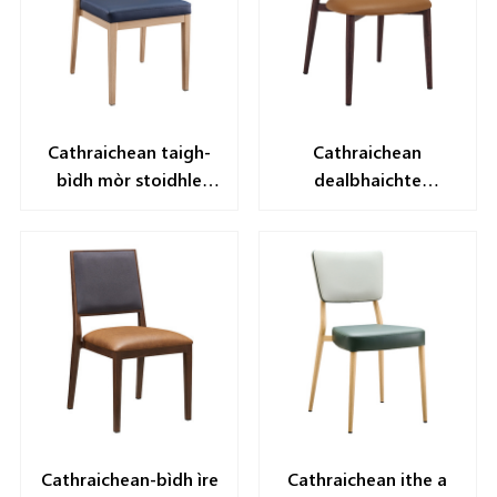
Cathraichean taigh-
Cathraichean
bìdh mòr stoidhle
dealbhaichte
clasaigeach
Eadailteach airson
cathraichean yL1619
Taigh-bìdh Whalesale
YL1645
Cathraichean-bìdh ìre
Cathraichean ithe a