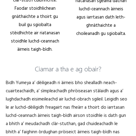
clàr-stuth cuibhrichte.
riatanasan sgeama dathan
Faodar stoidhlichean
luchd-ceannach àirneis
gnàthaichte a thoirt gu
agus iarrtasan dath leth-
buil gu sgiobalta
ghnàthaichte a
stèidhichte air riatanasan
choileanadh gu sgiobalta.
stoidhle luchd-ceannach
àirneis taigh-bìdh.
Ciamar a tha e ag obair?
Bidh Yumeya a’ dèiligeadh ri àirneis bho shealladh neach-
cuairteachaidh, a’ sìmpleachadh phròiseasan stàlaidh agus a’
lughdachadh eisimeileachd air luchd-obrach sgileil. Leigidh seo
le ar luchd-dèiligidh freagairt nas fheàrr a thoirt do iarrtasan
luchd-ceannach àirneis taigh-bìdh airson stoidhle is dath gun
a bhith a’ meudachadh clàr-stuthan, gad chuideachadh le
bhith a’ faighinn òrdughan pròiseict àirneis taigh-bìdh nas