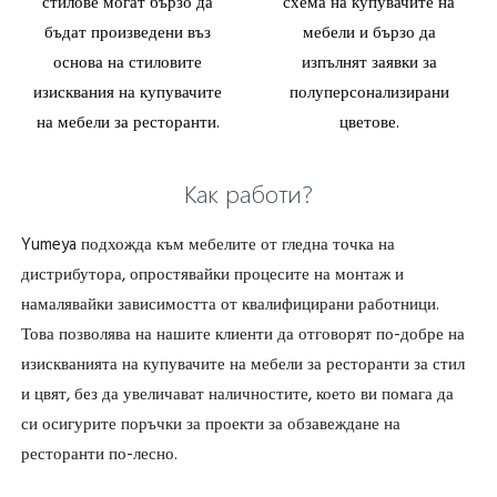
стилове могат бързо да
схема на купувачите на
бъдат произведени въз
мебели и бързо да
основа на стиловите
изпълнят заявки за
изисквания на купувачите
полуперсонализирани
на мебели за ресторанти.
цветове.
Как работи?
Yumeya подхожда към мебелите от гледна точка на
дистрибутора, опростявайки процесите на монтаж и
намалявайки зависимостта от квалифицирани работници.
Това позволява на нашите клиенти да отговорят по-добре на
изискванията на купувачите на мебели за ресторанти за стил
и цвят, без да увеличават наличностите, което ви помага да
си осигурите поръчки за проекти за обзавеждане на
ресторанти по-лесно.