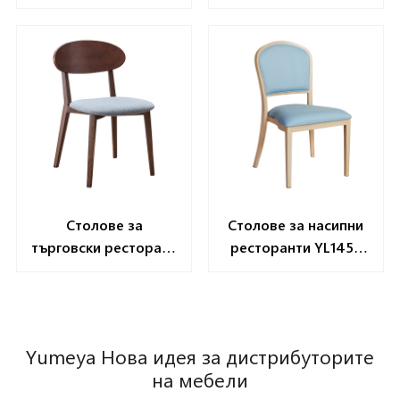
YL1607
хранене yt2190
Столове за
Столове за насипни
търговски ресторант
ресторанти YL1453
с дървени зърна
Доставчик на стол
YL2001-WB
Yumeya Нова идея за дистрибуторите
на мебели