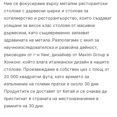
Ние се фокусираме върху метални ресторантски
столове с дървесни шарки и столове за
хотелиерство и ресторантьорство, които създават
усещане за висок клас столове от масивна
дървесина, като същевременно запазват
здравината на метала. Разполагаме с екип за
научноизследователска и развойна дейност,
ръководен от г-н Уанг, дизайнер от Maxim Group в
Хонконг, който влага италиански дизайн в нашите
столове. Произвеждаме в собствен цех с площ от
20 000 квадратни фута, като времето за
изпълнение на големи пратки е около 30 дни.
Продуктите се доставят от Китай и се очаква да
пристигнат в страната на местоназначение в
рамките на 30 дни.