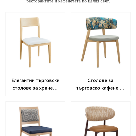
ресторантите и кафенетата по целия свят.
Елегантни търговски
Столове за
столове за хранене
търговско кафене от
yl1516
висок клас yl1618