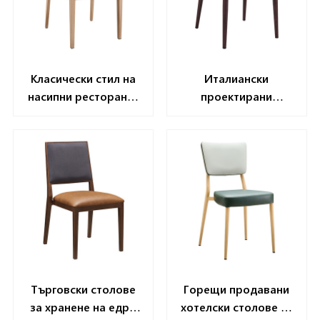
Класически стил на
Италиански
насипни ресторанти
проектирани
столове yl1619
столове за
ресторант на едро
YL1645
Търговски столове
Горещи продавани
за хранене на едро
хотелски столове за