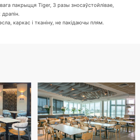
ага пакрыцця Tiger, 3 разы зносаўстойлівае,
 драпін.
эсла, каркас і тканіну, не пакідаючы плям.