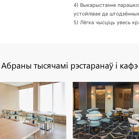
4) Выкарыстанне парашков
устойлівае да штодзённых
5) Лёгка чысціць увесь кр
Абраны тысячамі рэстаранаў і кафэ