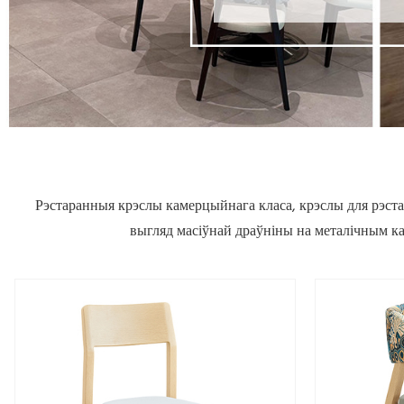
Рэстаранныя крэслы камерцыйнага класа, крэслы для рэста
выгляд масіўнай драўніны на металічным кар