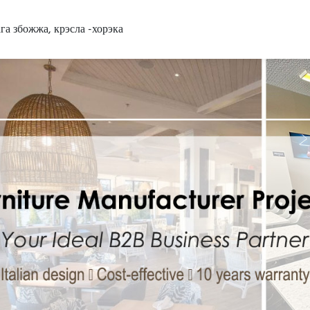
га збожжа, крэсла -хорэка