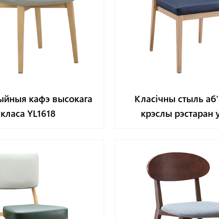
йныя кафэ высокага
Класічны стыль аб
класа YL1618
крэслы рэстаран y