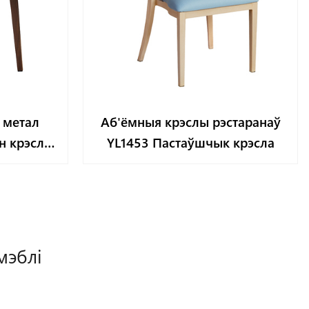
 метал
Аб'ёмныя крэслы рэстаранаў
н крэслы
YL1453 Пастаўшчык крэсла
мэблі