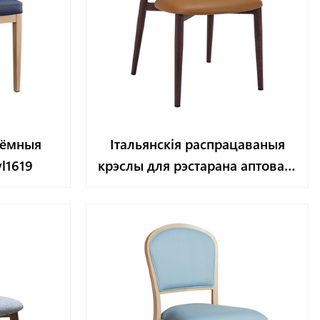
'ёмныя
Італьянскія распрацаваныя
l1619
крэслы для рэстарана аптовага
YL1645