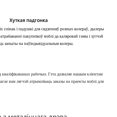
Хуткая падгонка
х спінак і падушкі для сядзенняў розных колераў, дылеры
атрабаванні пакупнікоў мэблі да каляровай гамы і хутчэй
ь запыты на паўіндывідуальныя колеры.
 кваліфікаваных рабочых. Гэта дазваляе нашым кліентам
агае вам лягчэй атрымліваць заказы на праекты мэблі для
 з металічнага дрэва