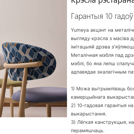
Гарантыя 10 гадоў
Yumeya акцэнт на металі
выгляду крэсла з масіва д
імітацыяй дрэва з'яўляюц
Металічная мэбля пад дрэ
мэблі, бо яна лепш спалуч
адпавядае экалагічным па
1) Можа вытрымліваць бол
камерцыйнага выкарыста
2) 10-гадовая гарантыя н
выкарыстання.
3) Лёгкая канструкцыя, н
перамяшчаць.