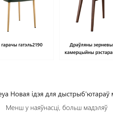
ь гарачы гатэль2190
Драўляны зерневы
камерцыйны рэстара
YL2001-WB
ya Новая ідэя для дыстрыб'ютараў 
Менш у наяўнасці, больш мадэляў