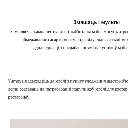
Змяшаць і мульты
Замяняючы кампаненты, дыстрыб'ютары мэблі могуць атры
абмежаванага асартыменту. Індывідуальныя стылі мо
адпаведнасці з патрабаваннямі пакупнікоў мэблі
Yumeya падыходзіць да мэблі з пункту гледжання дыстрыб'ю
лепш рэагаваць на патрабаванні пакупнікоў мэблі для рэстар
рэстаранаў.