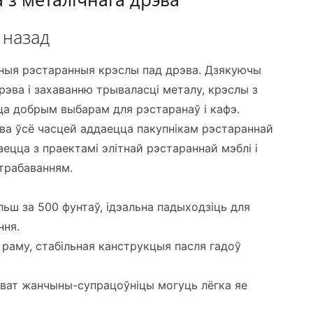
 назад
чныя рэстаранныя крэслы пад дрэва. Дзякуючы
рэва і захаванню трываласці металу, крэслы з
ца добрым выбарам для рэстаранаў і кафэ.
ва ўсё часцей аддаецца пакупнікам рэстараннай
аецца з праектамі элітнай рэстараннай мэблі і
трабаванням.
ьш за 500 фунтаў, ідэальна падыходзіць для
ння.
а раму, стабільная канструкцыя пасля гадоў
ават жанчыны-супрацоўніцы могуць лёгка яе