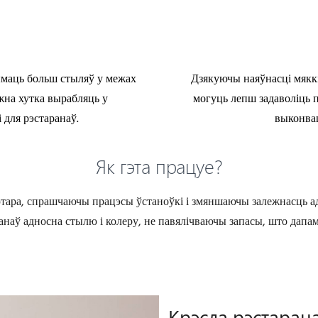
маць больш стыляў у межах
Дзякуючы наяўнасці мяккі
жна хутка вырабляць у
могуць лепш задаволіць п
 для рэстаранаў.
выконвац
Як гэта працуе?
тара, спрашчаючы працэсы ўстаноўкі і змяншаючы залежнасць ад
анаў адносна стылю і колеру, не павялічваючы запасы, што дапам
Крэсла рэстарана