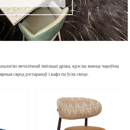
хналогію металічнай імітацыі дрэва, крэслы маюць чароўны
рныя сярод рэстаранаў і кафэ па ўсім свеце.