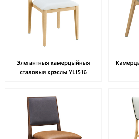
Элегантныя камерцыйныя
Камерцы
сталовыя крэслы YL1516