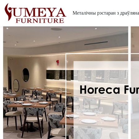
Металічны рэстаран з драўляна