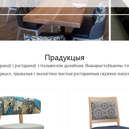
Прадукцыя
ранаў і рэстаранаў з італьянскім дызайнам. Выкарыстоўваючы тэ
касе, трывалыя і экалагічна чыстыя рэстаранныя сядзенні папуля